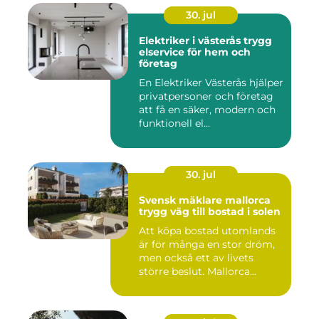
30. jul
Elektriker i västerås trygg
elservice för hem och
företag
En Elektriker Västerås hjälper
privatpersoner och företag
att få en säker, modern och
funktionell el...
30. jul
Svensk mäklare mallorca
trygg väg till bostad i solen
Att köpa bostad utomlands
är för många en stor dröm,
men också ett av livets
större beslut. Mallorca...