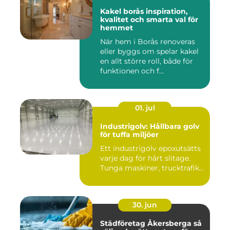
Kakel borås inspiration,
kvalitet och smarta val för
hemmet
När hem i Borås renoveras
eller byggs om spelar kakel
en allt större roll, både för
funktionen och f...
01. jul
Industrigolv: Hållbara golv
för tuffa miljöer
Ett industrigolv epoxutsätts
varje dag för hårt slitage.
Tunga maskiner, trucktrafik...
30. jun
Städföretag Åkersberga så