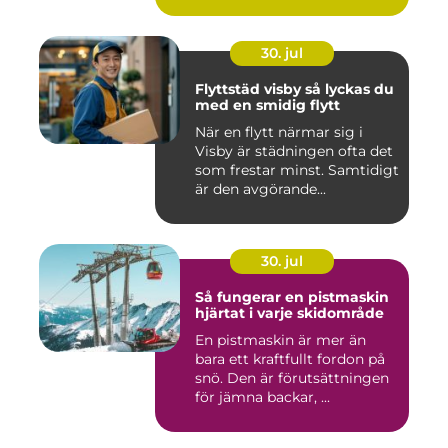
30. jul
Flyttstäd visby så lyckas du
med en smidig flytt
När en flytt närmar sig i
Visby är städningen ofta det
som frestar minst. Samtidigt
är den avgörande...
30. jul
Så fungerar en pistmaskin
hjärtat i varje skidområde
En pistmaskin är mer än
bara ett kraftfullt fordon på
snö. Den är förutsättningen
för jämna backar, ...