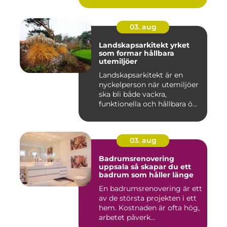
03. aug
Landskapsarkitekt yrket
som formar hållbara
utemiljöer
Landskapsarkitekt är en
nyckelperson när utemiljöer
ska bli både vackra,
funktionella och hållbara ö...
03. aug
Badrumsrenovering
uppsala så skapar du ett
badrum som håller länge
En badrumsrenovering är ett
av de största projekten i ett
hem. Kostnaden är ofta hög,
arbetet påverk...