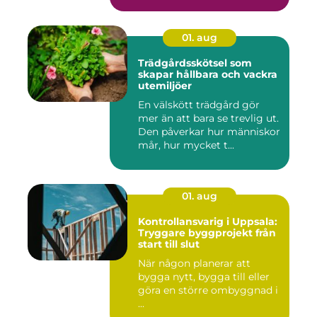
01. aug
Trädgårdsskötsel som
skapar hållbara och vackra
utemiljöer
En välskött trädgård gör
mer än att bara se trevlig ut.
Den påverkar hur människor
mår, hur mycket t...
01. aug
Kontrollansvarig i Uppsala:
Tryggare byggprojekt från
start till slut
När någon planerar att
bygga nytt, bygga till eller
göra en större ombyggnad i
...