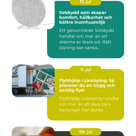
12. jul
Solskydd som skapar
komfort, hållbarhet och
bättre inomhusmiljö
Ett genomtänkt Solskydd
handlar om mer än att
skärma av stark sol. Rätt
lösning kan sänka
inomhustem...
11. jul
Flytthjälp i Linköping: Så
planerar du en trygg och
smidig flytt
Flytthjälp Linköping handlar
om mer än att bara bära
kartonger från punkt ...
09. jul