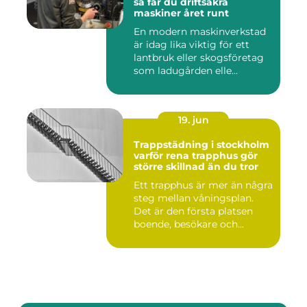
så får du driftsäkra
maskiner året runt
En modern maskinverkstad
är idag lika viktig för ett
lantbruk eller skogsföretag
som ladugården elle...
19. jun
Trappstädning i stockholm
varför rena trapphus gör
större skillnad än du tror
Ett trapphus är mer än några
steg mellan våningsplan.
Det är den första platsen
boende, besökare och...