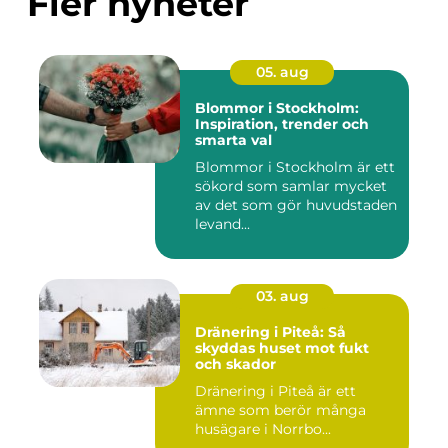
Fler nyheter
05. aug
Blommor i Stockholm:
Inspiration, trender och
smarta val
Blommor i Stockholm är ett
sökord som samlar mycket
av det som gör huvudstaden
levand...
03. aug
Dränering i Piteå: Så
skyddas huset mot fukt
och skador
Dränering i Piteå är ett
ämne som berör många
husägare i Norrbo...