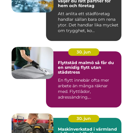
väljer du rätt partner för
hem och företag
Att anlita ett städföretag
handlar sällan bara om rena
ytor. Det handlar lika mycket
om trygghet, ko...
30. jun
Flyttstäd malmö så får du
en smidig flytt utan
städstress
En flytt innebär ofta mer
arbete än många räknar
med. Flyttlådor,
adressändring,
nyckelkvittning och...
30. jun
Maskinverkstad i värmland