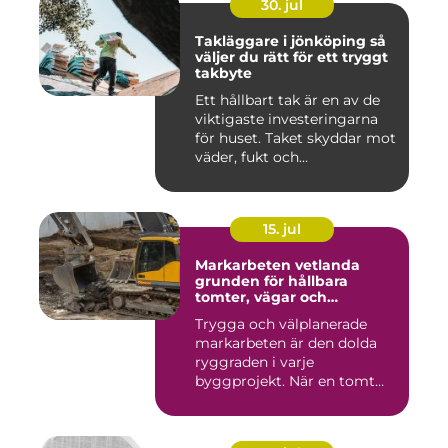
30. jul
Takläggare i jönköping så
väljer du rätt för ett tryggt
takbyte
Ett hållbart tak är en av de
viktigaste investeringarna
för huset. Taket skyddar mot
väder, fukt och...
15. jul
Markarbeten vetlanda
grunden för hållbara
tomter, vägar och
byggprojekt
Trygga och välplanerade
markarbeten är den dolda
ryggraden i varje
byggprojekt. När en tomt
ska beby...