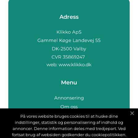
Adress
web:
www.klikko.dk
Menu
Annonsering
Om oss
Cookies
På vores website bruges cookies til at huske dine
indstillinger, statistik og personalisering af indhold og
Kontakta oss
annoncer. Denne information deles med tredjepart. Ved
Sitemap
fortsat brug af websiden godkender du cookiepolitikken.