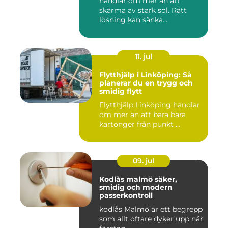
handlar om mer än att
skärma av stark sol. Rätt
lösning kan sänka
inomhustem...
11. jul
Flytthjälp i Linköping: Så
planerar du en trygg och
smidig flytt
Flytthjälp Linköping handlar
om mer än att bara bära
kartonger från punkt ...
09. jul
Kodlås malmö säker,
smidig och modern
passerkontroll
kodlås Malmö är ett begrepp
som allt oftare dyker upp när