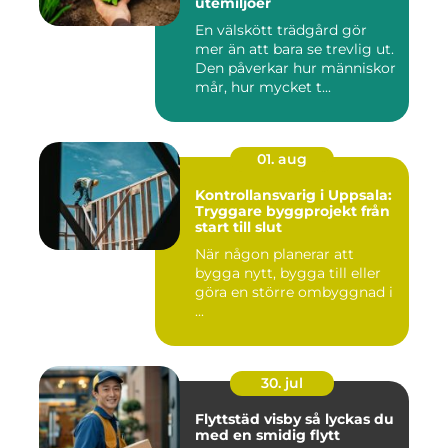
utemiljöer
En välskött trädgård gör
mer än att bara se trevlig ut.
Den påverkar hur människor
mår, hur mycket t...
01. aug
Kontrollansvarig i Uppsala:
Tryggare byggprojekt från
start till slut
När någon planerar att
bygga nytt, bygga till eller
göra en större ombyggnad i
...
30. jul
Flyttstäd visby så lyckas du
med en smidig flytt