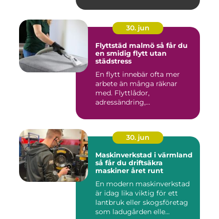
30. jun
Flyttstäd malmö så får du
en smidig flytt utan
städstress
En flytt innebär ofta mer
arbete än många räknar
med. Flyttlådor,
adressändring,
nyckelkvittning och...
30. jun
Maskinverkstad i värmland
så får du driftsäkra
maskiner året runt
En modern maskinverkstad
är idag lika viktig för ett
lantbruk eller skogsföretag
som ladugården elle...