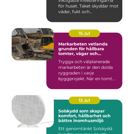
viktigaste investeringarna
för huset. Taket skyddar mot
väder, fukt och...
15. jul
Markarbeten vetlanda
grunden för hållbara
tomter, vägar och
byggprojekt
Trygga och välplanerade
markarbeten är den dolda
ryggraden i varje
byggprojekt. När en tomt
ska beby...
12. jul
Solskydd som skapar
komfort, hållbarhet och
bättre inomhusmiljö
Ett genomtänkt Solskydd