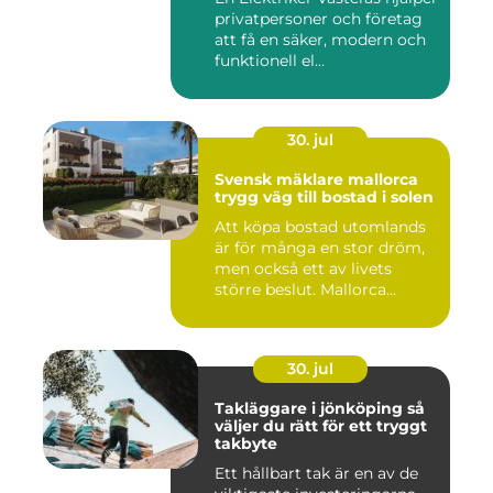
privatpersoner och företag
att få en säker, modern och
funktionell el...
30. jul
Svensk mäklare mallorca
trygg väg till bostad i solen
Att köpa bostad utomlands
är för många en stor dröm,
men också ett av livets
större beslut. Mallorca...
30. jul
Takläggare i jönköping så
väljer du rätt för ett tryggt
takbyte
Ett hållbart tak är en av de