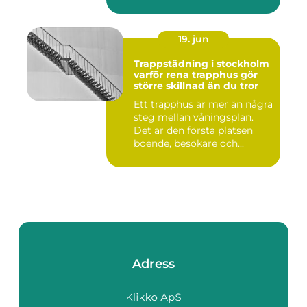
19. jun
Trappstädning i stockholm
varför rena trapphus gör
större skillnad än du tror
Ett trapphus är mer än några
steg mellan våningsplan.
Det är den första platsen
boende, besökare och...
Adress