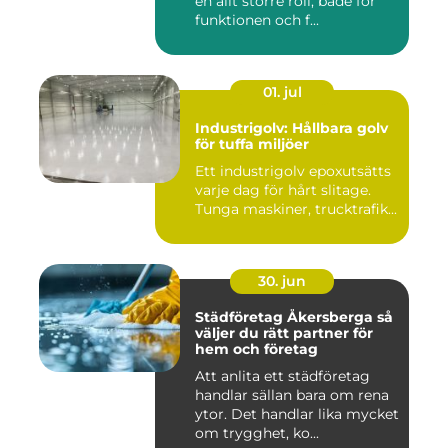
en allt större roll, både för
funktionen och f...
01. jul
Industrigolv: Hållbara golv
för tuffa miljöer
Ett industrigolv epoxutsätts
varje dag för hårt slitage.
Tunga maskiner, trucktrafik...
30. jun
Städföretag Åkersberga så
väljer du rätt partner för
hem och företag
Att anlita ett städföretag
handlar sällan bara om rena
ytor. Det handlar lika mycket
om trygghet, ko...