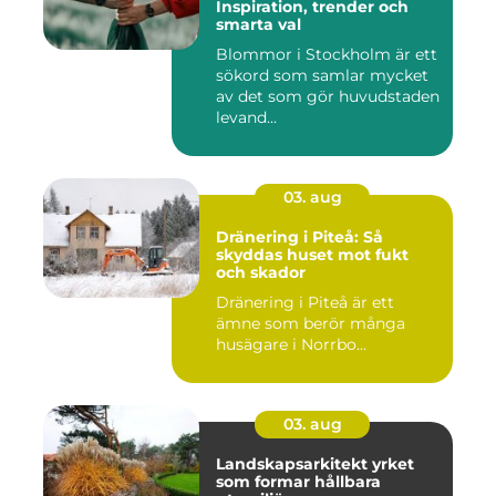
Inspiration, trender och
smarta val
Blommor i Stockholm är ett
sökord som samlar mycket
av det som gör huvudstaden
levand...
03. aug
Dränering i Piteå: Så
skyddas huset mot fukt
och skador
Dränering i Piteå är ett
ämne som berör många
husägare i Norrbo...
03. aug
Landskapsarkitekt yrket
som formar hållbara