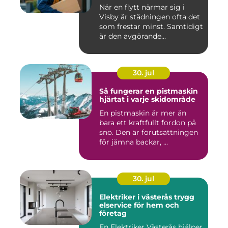
När en flytt närmar sig i
Visby är städningen ofta det
som frestar minst. Samtidigt
är den avgörande...
30. jul
Så fungerar en pistmaskin
hjärtat i varje skidområde
En pistmaskin är mer än
bara ett kraftfullt fordon på
snö. Den är förutsättningen
för jämna backar, ...
30. jul
Elektriker i västerås trygg
elservice för hem och
företag
En Elektriker Västerås hjälper