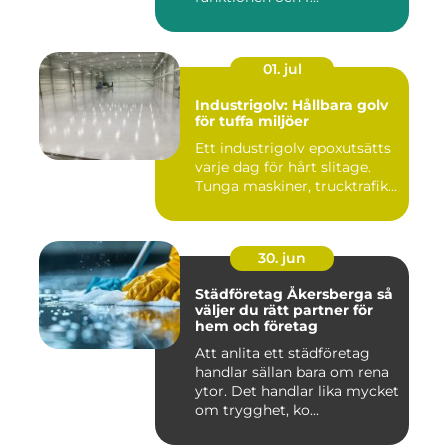
01. jul
Industrigolv: Hållbara golv
för tuffa miljöer
Ett industrigolv epoxutsätts
varje dag för hårt slitage.
Tunga maskiner, trucktrafik...
30. jun
Städföretag Åkersberga så
väljer du rätt partner för
hem och företag
Att anlita ett städföretag
handlar sällan bara om rena
ytor. Det handlar lika mycket
om trygghet, ko...