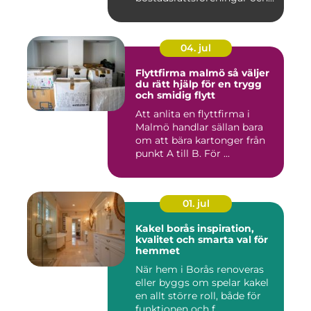
privat...
04. jul
Flyttfirma malmö så väljer
du rätt hjälp för en trygg
och smidig flytt
Att anlita en flyttfirma i
Malmö handlar sällan bara
om att bära kartonger från
punkt A till B. För ...
01. jul
Kakel borås inspiration,
kvalitet och smarta val för
hemmet
När hem i Borås renoveras
eller byggs om spelar kakel
en allt större roll, både för
funktionen och f...