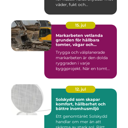
väder, fukt och...
15. jul
Markarbeten vetlanda
grunden för hållbara
tomter, vägar och
byggprojekt
Trygga och välplanerade
markarbeten är den dolda
ryggraden i varje
byggprojekt. När en tomt
ska beby...
12. jul
Solskydd som skapar
komfort, hållbarhet och
bättre inomhusmiljö
Ett genomtänkt Solskydd
handlar om mer än att
skärma av stark sol. Rätt