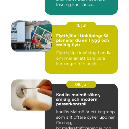
lösning kan sänka
inomhustem...
11. jul
Flytthjälp i Linköping: Så
planerar du en trygg och
smidig flytt
Flytthjälp Linköping handlar
om mer än att bara bära
kartonger från punkt ...
09. jul
Kodlås malmö säker,
smidig och modern
passerkontroll
kodlås Malmö är ett begrepp
som allt oftare dyker upp när
företag,
bostadsrättsföreningar och