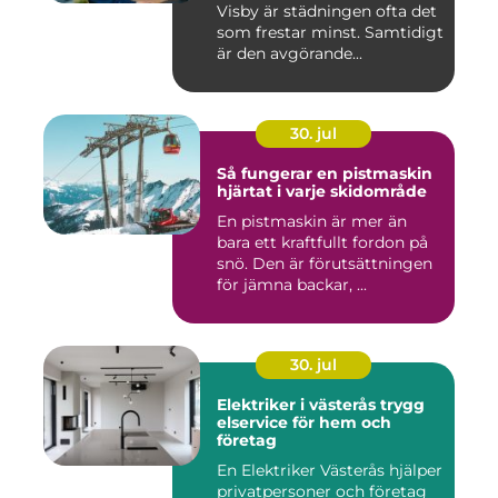
Visby är städningen ofta det
som frestar minst. Samtidigt
är den avgörande...
30. jul
Så fungerar en pistmaskin
hjärtat i varje skidområde
En pistmaskin är mer än
bara ett kraftfullt fordon på
snö. Den är förutsättningen
för jämna backar, ...
30. jul
Elektriker i västerås trygg
elservice för hem och
företag
En Elektriker Västerås hjälper
privatpersoner och företag