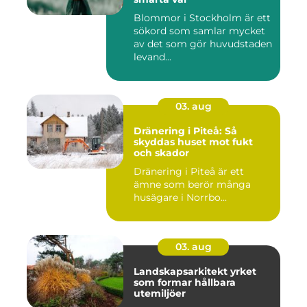
Blommor i Stockholm är ett
sökord som samlar mycket
av det som gör huvudstaden
levand...
03. aug
Dränering i Piteå: Så
skyddas huset mot fukt
och skador
Dränering i Piteå är ett
ämne som berör många
husägare i Norrbo...
03. aug
Landskapsarkitekt yrket
som formar hållbara
utemiljöer