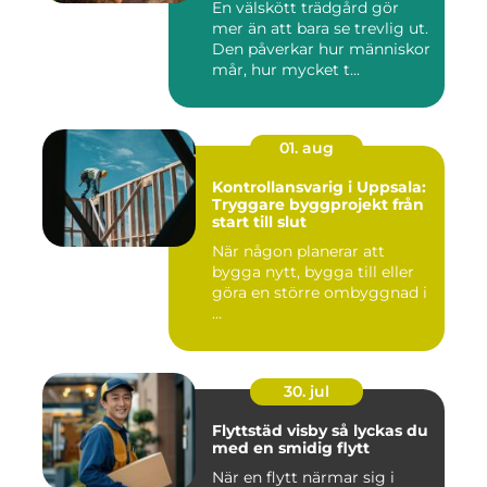
En välskött trädgård gör
mer än att bara se trevlig ut.
Den påverkar hur människor
mår, hur mycket t...
01. aug
Kontrollansvarig i Uppsala:
Tryggare byggprojekt från
start till slut
När någon planerar att
bygga nytt, bygga till eller
göra en större ombyggnad i
...
30. jul
Flyttstäd visby så lyckas du
med en smidig flytt
När en flytt närmar sig i