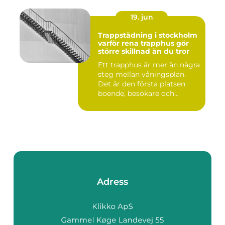
19. jun
Trappstädning i stockholm
varför rena trapphus gör
större skillnad än du tror
Ett trapphus är mer än några
steg mellan våningsplan.
Det är den första platsen
boende, besökare och...
Adress