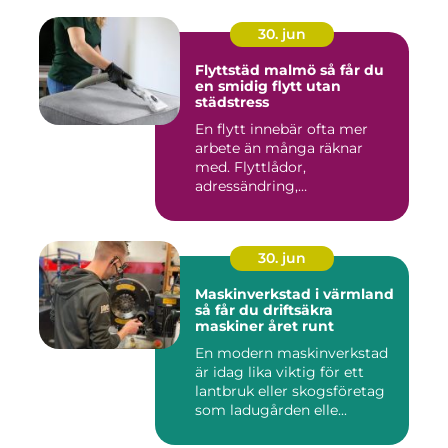
30. jun
Flyttstäd malmö så får du
en smidig flytt utan
städstress
En flytt innebär ofta mer
arbete än många räknar
med. Flyttlådor,
adressändring,
nyckelkvittning och...
30. jun
Maskinverkstad i värmland
så får du driftsäkra
maskiner året runt
En modern maskinverkstad
är idag lika viktig för ett
lantbruk eller skogsföretag
som ladugården elle...