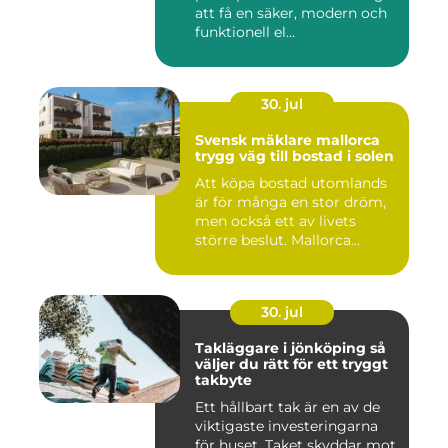
att få en säker, modern och
funktionell el...
30. jul
Svensk mäklare mallorca
trygg väg till bostad i solen
Att köpa bostad utomlands
är för många en stor dröm,
men också ett av livets
större beslut. Mallorca...
30. jul
Takläggare i jönköping så
väljer du rätt för ett tryggt
takbyte
Ett hållbart tak är en av de
viktigaste investeringarna
för huset. Taket skyddar mot