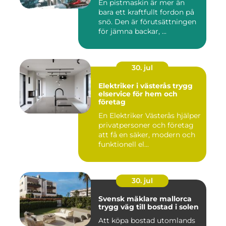
En pistmaskin är mer än
bara ett kraftfullt fordon på
snö. Den är förutsättningen
för jämna backar, ...
30. jul
Elektriker i västerås trygg
elservice för hem och
företag
En Elektriker Västerås hjälper
privatpersoner och företag
att få en säker, modern och
funktionell el...
30. jul
Svensk mäklare mallorca
trygg väg till bostad i solen
Att köpa bostad utomlands