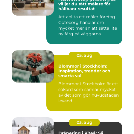
väljer du rätt målare för
hållbara resultat
Att anlita ett måleriföretag i
Göteborg handlar om
mycket mer än att sätta lite
ny färg på väggarna....
05. aug
Blommor i Stockholm:
Inspiration, trender och
smarta val
Blommor i Stockholm är ett
sökord som samlar mycket
av det som gör huvudstaden
levand...
03. aug
Dränering i Piteå: Så