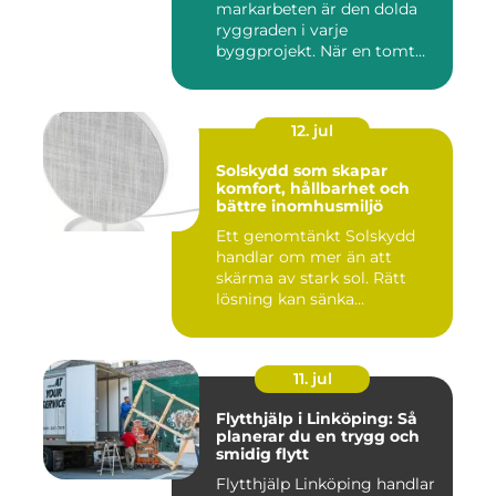
markarbeten är den dolda
ryggraden i varje
byggprojekt. När en tomt
ska beby...
12. jul
Solskydd som skapar
komfort, hållbarhet och
bättre inomhusmiljö
Ett genomtänkt Solskydd
handlar om mer än att
skärma av stark sol. Rätt
lösning kan sänka
inomhustem...
11. jul
Flytthjälp i Linköping: Så
planerar du en trygg och
smidig flytt
Flytthjälp Linköping handlar