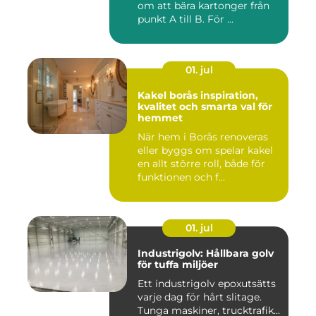
om att bära kartonger från
punkt A till B. För ...
01. jul
Kakel borås inspiration,
kvalitet och smarta val för
hemmet
När hem i Borås renoveras
eller byggs om spelar kakel
en allt större roll, både för
funktionen och f...
01. jul
Industrigolv: Hållbara golv
för tuffa miljöer
Ett industrigolv epoxutsätts
varje dag för hårt slitage.
Tunga maskiner, trucktrafik...