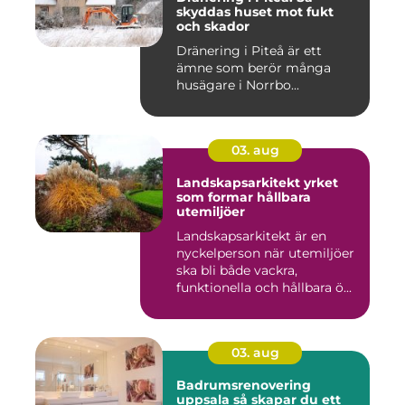
skyddas huset mot fukt
och skador
Dränering i Piteå är ett
ämne som berör många
husägare i Norrbo...
03. aug
Landskapsarkitekt yrket
som formar hållbara
utemiljöer
Landskapsarkitekt är en
nyckelperson när utemiljöer
ska bli både vackra,
funktionella och hållbara ö...
03. aug
Badrumsrenovering
uppsala så skapar du ett