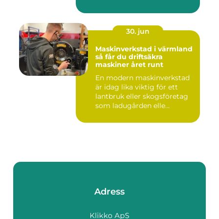
nyckelkvittning och...
30. jun
Maskinverkstad i värmland
så får du driftsäkra
maskiner året runt
En modern maskinverkstad
är idag lika viktig för ett
lantbruk eller skogsföretag
som ladugården elle...
Adress