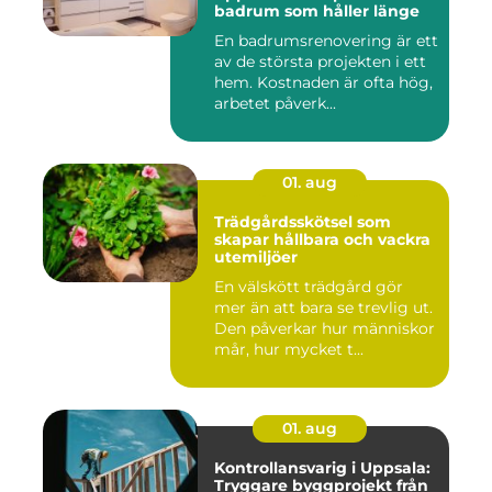
badrum som håller länge
En badrumsrenovering är ett
av de största projekten i ett
hem. Kostnaden är ofta hög,
arbetet påverk...
01. aug
Trädgårdsskötsel som
skapar hållbara och vackra
utemiljöer
En välskött trädgård gör
mer än att bara se trevlig ut.
Den påverkar hur människor
mår, hur mycket t...
01. aug
Kontrollansvarig i Uppsala:
Tryggare byggprojekt från