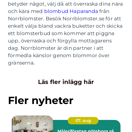
betyder något, välj då att överraska dina nära
och kära med
blombud Haparanda
från
Norrblomster. Besök Norrblomster.se för att
enkelt välja bland vackra buketter och skicka
ett blomsterbud som kommer att piggna
upp, överraska och förgylla mottagarens
dag. Norrblomster är din partner i att
förmedla känslor genom blommor över
gränserna.
Läs fler inlägg här
Fler nyheter
07. aug
Måleriföretag göteborg så