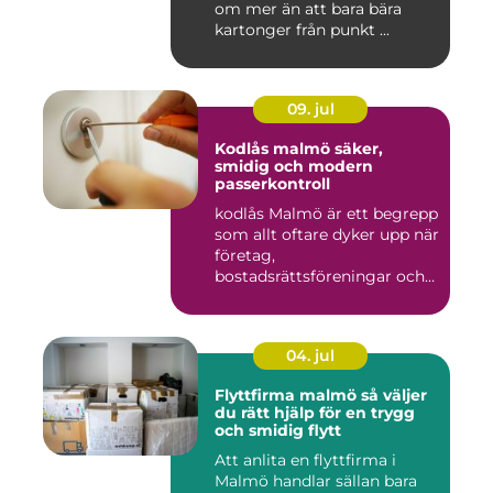
om mer än att bara bära
kartonger från punkt ...
09. jul
Kodlås malmö säker,
smidig och modern
passerkontroll
kodlås Malmö är ett begrepp
som allt oftare dyker upp när
företag,
bostadsrättsföreningar och
privat...
04. jul
Flyttfirma malmö så väljer
du rätt hjälp för en trygg
och smidig flytt
Att anlita en flyttfirma i
Malmö handlar sällan bara