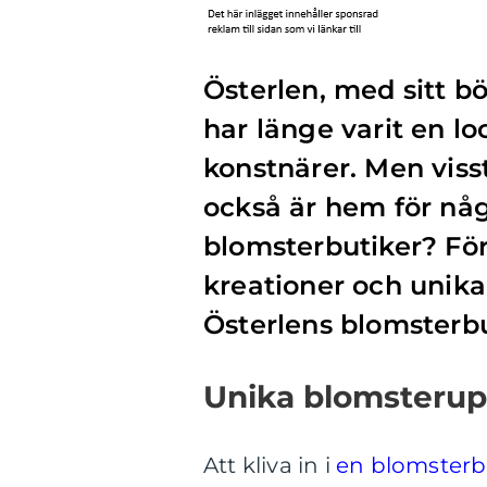
Österlen, med sitt b
har länge varit en lo
konstnärer. Men vis
också är hem för någ
blomsterbutiker? För
kreationer och unika
Österlens blomsterbu
Unika blomsterupp
Att kliva in i
en blomsterb