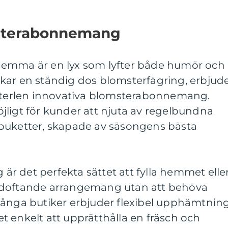
msterabonnemang
hemma är en lyx som lyfter både humör och
kar en ständig dos blomsterfägring, erbjud
Österlen innovativa blomsterabonnemang.
jligt för kunder att njuta av regelbundna
buketter, skapade av säsongens bästa
r det perfekta sättet att fylla hemmet elle
 doftande arrangemang utan att behöva
Många butiker erbjuder flexibel upphämtnin
det enkelt att upprätthålla en fräsch och