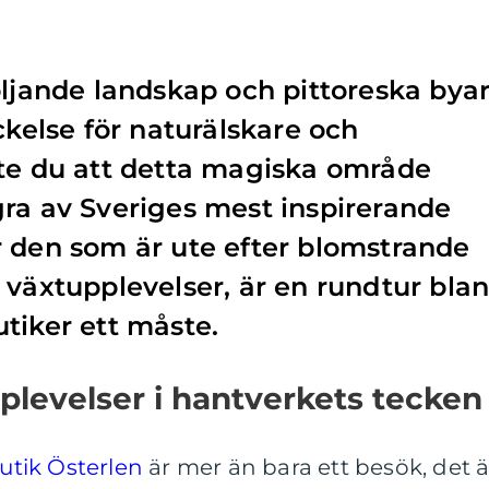
öljande landskap och pittoreska byar
ckelse för naturälskare och
ste du att detta magiska område
ra av Sveriges mest inspirerande
 den som är ute efter blomstrande
 växtupplevelser, är en rundtur bla
tiker ett måste.
levelser i hantverkets tecken
utik Österlen
är mer än bara ett besök, det ä