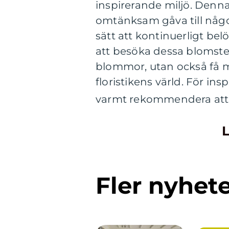
inspirerande miljö. Denna
omtänksam gåva till någon
sätt att kontinuerligt be
att besöka dessa blomster
blommor, utan också få m
floristikens värld. För in
varmt rekommendera att t
L
Fler nyhet