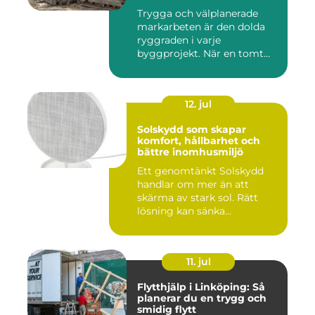
byggprojekt
Trygga och välplanerade
markarbeten är den dolda
ryggraden i varje
byggprojekt. När en tomt
ska beby...
12. jul
Solskydd som skapar
komfort, hållbarhet och
bättre inomhusmiljö
Ett genomtänkt Solskydd
handlar om mer än att
skärma av stark sol. Rätt
lösning kan sänka
inomhustem...
11. jul
Flytthjälp i Linköping: Så
planerar du en trygg och
smidig flytt