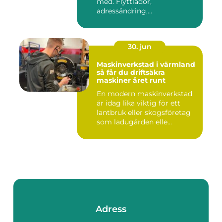
med. Flyttlådor,
adressändring,
nyckelkvittning och...
30. jun
Maskinverkstad i värmland
så får du driftsäkra
maskiner året runt
En modern maskinverkstad
är idag lika viktig för ett
lantbruk eller skogsföretag
som ladugården elle...
Adress