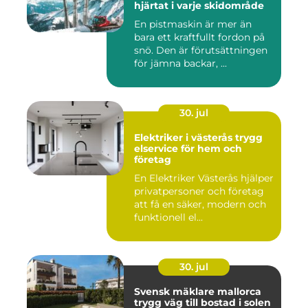
hjärtat i varje skidområde
En pistmaskin är mer än
bara ett kraftfullt fordon på
snö. Den är förutsättningen
för jämna backar, ...
30. jul
Elektriker i västerås trygg
elservice för hem och
företag
En Elektriker Västerås hjälper
privatpersoner och företag
att få en säker, modern och
funktionell el...
30. jul
Svensk mäklare mallorca
trygg väg till bostad i solen