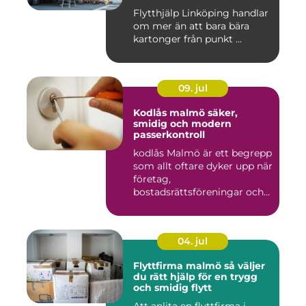
Flytthjälp Linköping handlar
om mer än att bara bära
kartonger från punkt ...
09. jul
Kodlås malmö säker,
smidig och modern
passerkontroll
kodlås Malmö är ett begrepp
som allt oftare dyker upp när
företag,
bostadsrättsföreningar och
privat...
04. jul
Flyttfirma malmö så väljer
du rätt hjälp för en trygg
och smidig flytt
Att anlita en flyttfirma i