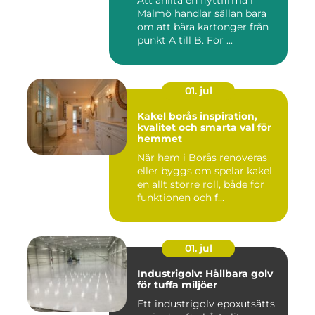
Malmö handlar sällan bara
om att bära kartonger från
punkt A till B. För ...
01. jul
Kakel borås inspiration,
kvalitet och smarta val för
hemmet
När hem i Borås renoveras
eller byggs om spelar kakel
en allt större roll, både för
funktionen och f...
01. jul
Industrigolv: Hållbara golv
för tuffa miljöer
Ett industrigolv epoxutsätts