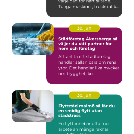
varje dag för hårt slitage.
Tunga maskiner, trucktrafik...
30. jun
Städföretag Åkersberga så
väljer du rätt partner för
hem och företag
Att anlita ett städföretag
handlar sällan bara om rena
ytor. Det handlar lika mycket
om trygghet, ko...
30. jun
Flyttstäd malmö så får du
en smidig flytt utan
städstress
En flytt innebär ofta mer
arbete än många räknar