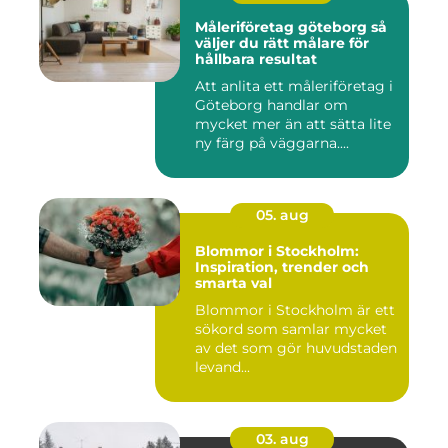
Måleriföretag göteborg så
väljer du rätt målare för
hållbara resultat
Att anlita ett måleriföretag i
Göteborg handlar om
mycket mer än att sätta lite
ny färg på väggarna....
05. aug
Blommor i Stockholm:
Inspiration, trender och
smarta val
Blommor i Stockholm är ett
sökord som samlar mycket
av det som gör huvudstaden
levand...
03. aug