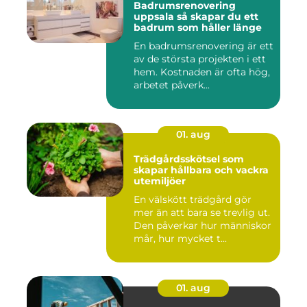
Badrumsrenovering
uppsala så skapar du ett
badrum som håller länge
En badrumsrenovering är ett
av de största projekten i ett
hem. Kostnaden är ofta hög,
arbetet påverk...
01. aug
Trädgårdsskötsel som
skapar hållbara och vackra
utemiljöer
En välskött trädgård gör
mer än att bara se trevlig ut.
Den påverkar hur människor
mår, hur mycket t...
01. aug