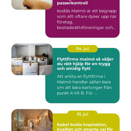
passerkontroll
kodlås Malmö är ett begrepp
som allt oftare dyker upp när
företag,
bostadsrättsföreningar och
privat...
04. jul
Flyttfirma malmö så väljer
du rätt hjälp för en trygg
och smidig flytt
Att anlita en flyttfirma i
Malmö handlar sällan bara
om att bära kartonger från
punkt A till B. För ...
01. jul
Kakel borås inspiration,
kvalitet och smarta val för