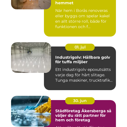
hemmet
När hem i Borås renoveras
eller byggs om spelar kakel
en allt större roll, både för
funktionen och f...
01. jul
Industrigolv: Hållbara golv
för tuffa miljöer
Ett industrigolv epoxutsätts
varje dag för hårt slitage.
Tunga maskiner, trucktrafik...
30. jun
Städföretag Åkersberga så
väljer du rätt partner för
hem och företag