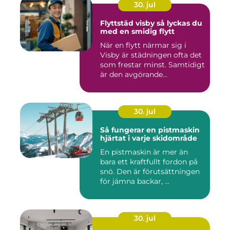
30. jul
Flyttstäd visby så lyckas du
med en smidig flytt
När en flytt närmar sig i
Visby är städningen ofta det
som frestar minst. Samtidigt
är den avgörande...
30. jul
Så fungerar en pistmaskin
hjärtat i varje skidområde
En pistmaskin är mer än
bara ett kraftfullt fordon på
snö. Den är förutsättningen
för jämna backar, ...
30. jul