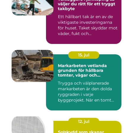
väljer du rätt för ett tryggt
takbyte
Ett hållbart tak är en av de
viktigaste investeringarna
för huset. Taket skyddar mot
väder, fukt och...
15. jul
Markarbeten vetlanda
grunden för hållbara
tomter, vägar och
byggprojekt
Trygga och välplanerade
markarbeten är den dolda
ryggraden i varje
byggprojekt. När en tomt
ska beby...
12. jul
Solskydd som skapar