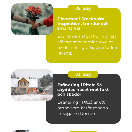
05. aug
Blommor i Stockholm:
Inspiration, trender och
smarta val
Blommor i Stockholm är ett
sökord som samlar mycket
av det som gör huvudstaden
levand...
03. aug
Dränering i Piteå: Så
skyddas huset mot fukt
och skador
Dränering i Piteå är ett
ämne som berör många
husägare i Norrbo...