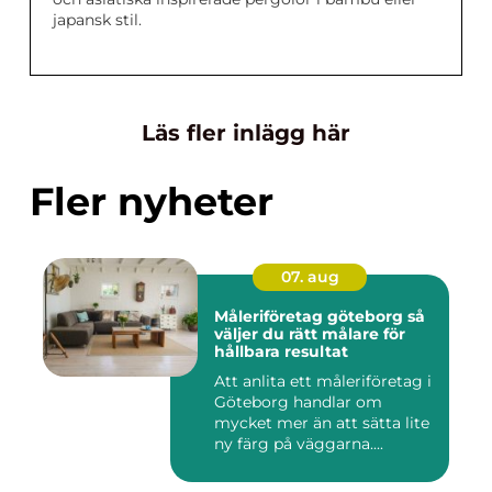
japansk stil.
Läs fler inlägg här
Fler nyheter
07. aug
Måleriföretag göteborg så
väljer du rätt målare för
hållbara resultat
Att anlita ett måleriföretag i
Göteborg handlar om
mycket mer än att sätta lite
ny färg på väggarna....