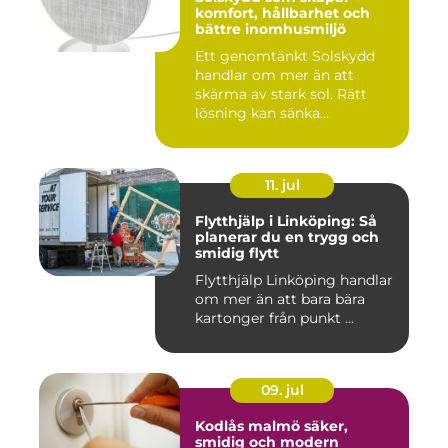
komfort, hållbarhet och
bättre inomhusmiljö
Ett genomtänkt Solskydd
handlar om mer än att
skärma av stark sol. Rätt
lösning kan sänka
inomhustem...
11. jul
Flytthjälp i Linköping: Så
planerar du en trygg och
smidig flytt
Flytthjälp Linköping handlar
om mer än att bara bära
kartonger från punkt ...
09. jul
Kodlås malmö säker,
smidig och modern