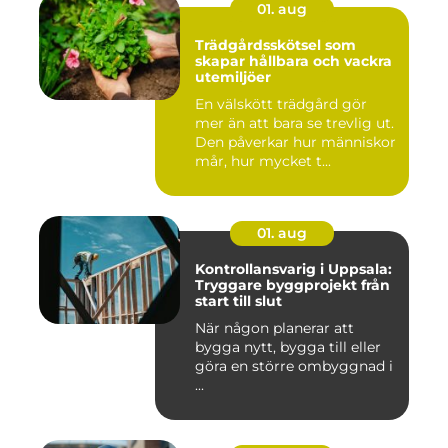
01. aug
Trädgårdsskötsel som
skapar hållbara och vackra
utemiljöer
En välskött trädgård gör
mer än att bara se trevlig ut.
Den påverkar hur människor
mår, hur mycket t...
01. aug
Kontrollansvarig i Uppsala:
Tryggare byggprojekt från
start till slut
När någon planerar att
bygga nytt, bygga till eller
göra en större ombyggnad i
...