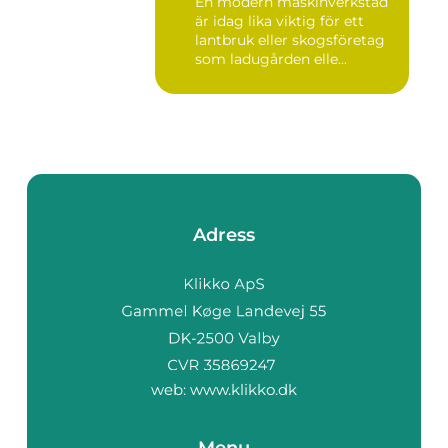
En modern maskinverkstad
är idag lika viktig för ett
lantbruk eller skogsföretag
som ladugården elle...
Adress
web:
www.klikko.dk
Menu