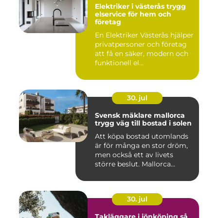
Elektriker i västerås trygg
elservice för hem och
företag
En Elektriker Västerås hjälper
privatpersoner och företag
att få en säker, modern och
funktionell el...
30. jul
Svensk mäklare mallorca
trygg väg till bostad i solen
Att köpa bostad utomlands
är för många en stor dröm,
men också ett av livets
större beslut. Mallorca...
30. jul
Takläggare i jönköping så