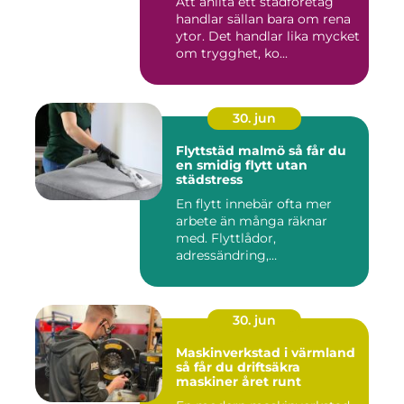
Att anlita ett städföretag
handlar sällan bara om rena
ytor. Det handlar lika mycket
om trygghet, ko...
30. jun
Flyttstäd malmö så får du
en smidig flytt utan
städstress
En flytt innebär ofta mer
arbete än många räknar
med. Flyttlådor,
adressändring,
nyckelkvittning och...
30. jun
Maskinverkstad i värmland
så får du driftsäkra
maskiner året runt