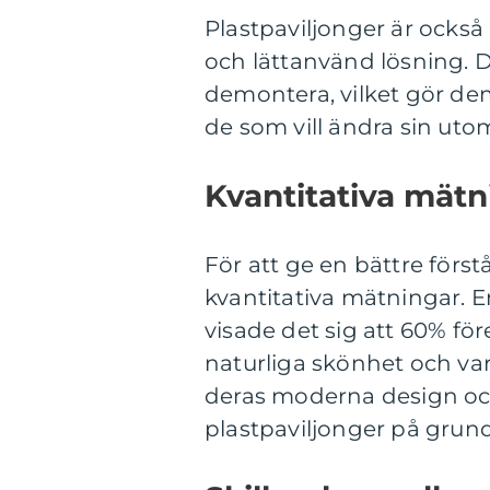
Plastpaviljonger är också
och lättanvänd lösning. D
demontera, vilket gör de
de som vill ändra sin ut
Kvantitativa mät
För att ge en bättre först
kvantitativa mätningar. 
visade det sig att 60% fö
naturliga skönhet och var
deras moderna design oc
plastpaviljonger på grund 