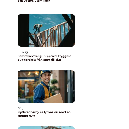
och vackra utemiljöer
01. aug
Kontrollansvarig i Uppsala: Tryggare
byggprojekt från start till slut
30. jul
Flyttstäd visby så lyckas du med en
smidig flytt