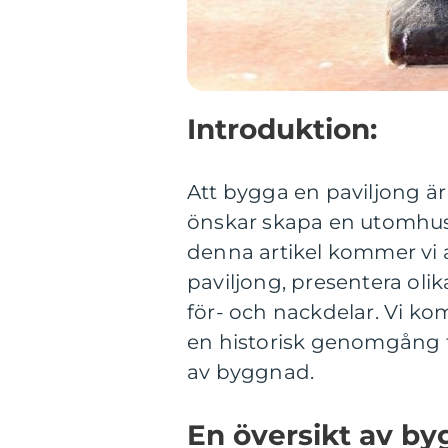
Introduktion:
Att bygga en paviljong är
önskar skapa en utomhusy
denna artikel kommer vi a
paviljong, presentera oli
för- och nackdelar. Vi k
en historisk genomgång f
av byggnad.
En översikt av by