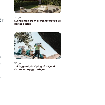
30. jul
ör
Svensk mäklare mallorca trygg väg till
bostad i solen
a
e
30. jul
Takläggare i jönköping så väljer du
rätt för ett tryggt takbyte
r