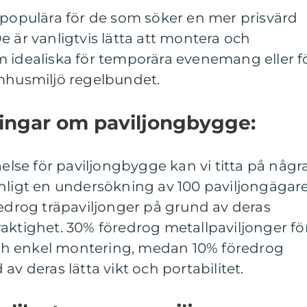
 populära för de som söker en mer prisvärd
e är vanligtvis lätta att montera och
m idealiska för temporära evenemang eller f
omhusmiljö regelbundet.
ningar om paviljongbygge:
åelse för paviljongbygge kan vi titta på någr
Enligt en undersökning av 100 paviljongägar
redrog träpaviljonger på grund av deras
aktighet. 30% föredrog metallpaviljonger fö
h enkel montering, medan 10% föredrog
av deras lätta vikt och portabilitet.