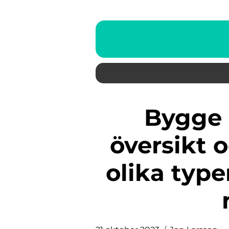
Bygge av paviljong: En
översikt 
olika type