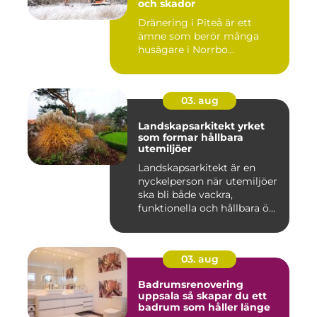
och skador
Dränering i Piteå är ett
ämne som berör många
husägare i Norrbo...
03. aug
Landskapsarkitekt yrket
som formar hållbara
utemiljöer
Landskapsarkitekt är en
nyckelperson när utemiljöer
ska bli både vackra,
funktionella och hållbara ö...
03. aug
Badrumsrenovering
uppsala så skapar du ett
badrum som håller länge