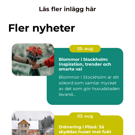
Läs fler inlägg här
Fler nyheter
05. aug
Blommor i Stockholm:
Inspiration, trender och
smarta val
Blommor i Stockholm är ett
sökord som samlar mycket
av det som gör huvudstaden
levand...
03. aug
Dränering i Piteå: Så
skyddas huset mot fukt