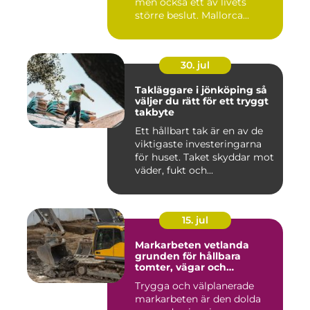
men också ett av livets
större beslut. Mallorca...
30. jul
Takläggare i jönköping så
väljer du rätt för ett tryggt
takbyte
Ett hållbart tak är en av de
viktigaste investeringarna
för huset. Taket skyddar mot
väder, fukt och...
15. jul
Markarbeten vetlanda
grunden för hållbara
tomter, vägar och
byggprojekt
Trygga och välplanerade
markarbeten är den dolda