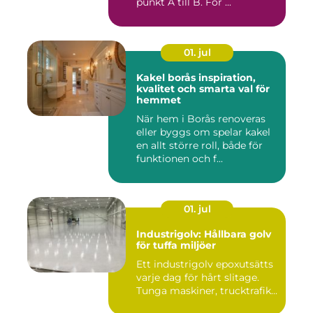
punkt A till B. För ...
01. jul
Kakel borås inspiration,
kvalitet och smarta val för
hemmet
När hem i Borås renoveras
eller byggs om spelar kakel
en allt större roll, både för
funktionen och f...
01. jul
Industrigolv: Hållbara golv
för tuffa miljöer
Ett industrigolv epoxutsätts
varje dag för hårt slitage.
Tunga maskiner, trucktrafik...