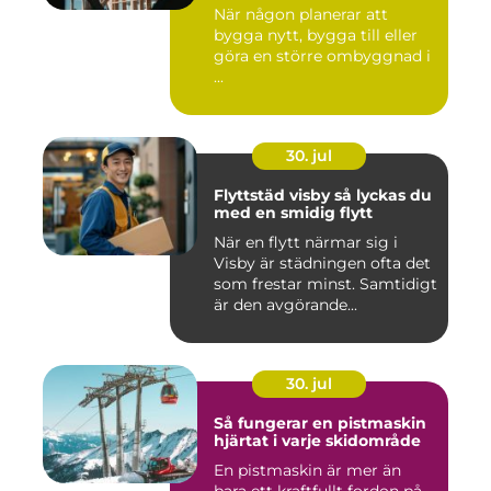
När någon planerar att
bygga nytt, bygga till eller
göra en större ombyggnad i
...
30. jul
Flyttstäd visby så lyckas du
med en smidig flytt
När en flytt närmar sig i
Visby är städningen ofta det
som frestar minst. Samtidigt
är den avgörande...
30. jul
Så fungerar en pistmaskin
hjärtat i varje skidområde
En pistmaskin är mer än