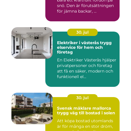
bara ett kraftfullt fordon på
snö. Den är förutsättningen
för jämna backar, ...
30. jul
Elektriker i västerås trygg
elservice för hem och
företag
En Elektriker Västerås hjälper
privatpersoner och företag
att få en säker, modern och
funktionell el...
30. jul
Svensk mäklare mallorca
trygg väg till bostad i solen
Att köpa bostad utomlands
är för många en stor dröm,