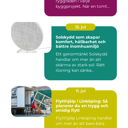
ryggraden i varje
byggprojekt. När en tomt
ska beby...
12. jul
Solskydd som skapar
komfort, hållbarhet och
bättre inomhusmiljö
Ett genomtänkt Solskydd
handlar om mer än att
skärma av stark sol. Rätt
lösning kan sänka
inomhustem...
11. jul
Flytthjälp i Linköping: Så
planerar du en trygg och
smidig flytt
Flytthjälp Linköping handlar
om mer än att bara bära