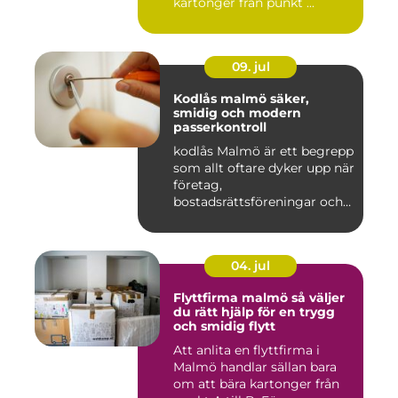
kartonger från punkt ...
09. jul
Kodlås malmö säker,
smidig och modern
passerkontroll
kodlås Malmö är ett begrepp
som allt oftare dyker upp när
företag,
bostadsrättsföreningar och
privat...
04. jul
Flyttfirma malmö så väljer
du rätt hjälp för en trygg
och smidig flytt
Att anlita en flyttfirma i
Malmö handlar sällan bara
om att bära kartonger från