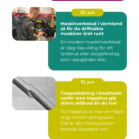
30. jun
Maskinverkstad i värmland
så får du driftsäkra
maskiner året runt
En modern maskinverkstad
är idag lika viktig för ett
lantbruk eller skogsföretag
som ladugården elle...
19. jun
Trappstädning i stockholm
varför rena trapphus gör
större skillnad än du tror
Ett trapphus är mer än några
steg mellan våningsplan.
Det är den första platsen
boende, besökare och...