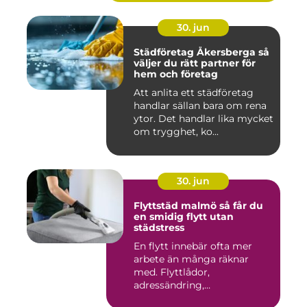
30. jun
Städföretag Åkersberga så
väljer du rätt partner för
hem och företag
Att anlita ett städföretag
handlar sällan bara om rena
ytor. Det handlar lika mycket
om trygghet, ko...
30. jun
Flyttstäd malmö så får du
en smidig flytt utan
städstress
En flytt innebär ofta mer
arbete än många räknar
med. Flyttlådor,
adressändring,
nyckelkvittning och...