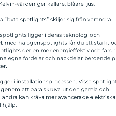
lvin-värden ger kallare, blåare ljus.
 ”byta spotlights” skiljer sig från varandra
spotlights ligger i deras teknologi och
el, med halogenspotlights får du ett starkt o
otlights ger en mer energieffektiv och färgr
sina egna fördelar och nackdelar beroende p
er.
igger i installationsprocessen. Vissa spotligh
ut genom att bara skruva ut den gamla och
 andra kan kräva mer avancerade elektriska
 hjälp.