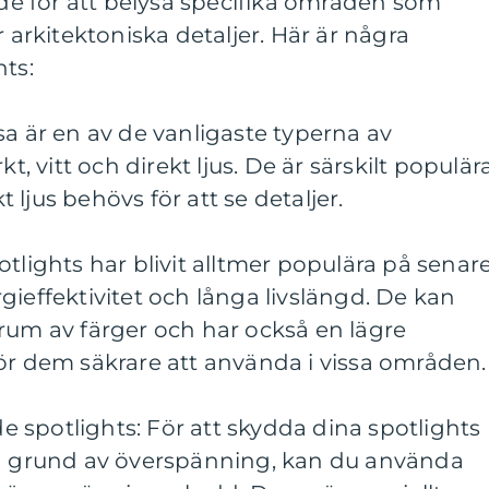
s de för att belysa specifika områden som
r arkitektoniska detaljer. Här är några
hts:
sa är en av de vanligaste typerna av
t, vitt och direkt ljus. De är särskilt populära
ljus behövs för att se detaljer.
tlights har blivit alltmer populära på senar
gieffektivitet och långa livslängd. De kan
rum av färger och har också en lägre
ör dem säkrare att använda i vissa områden.
 spotlights: För att skydda dina spotlights
på grund av överspänning, kan du använda