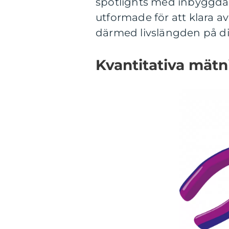
spotlights med inbyggda 
utformade för att klara a
därmed livslängden på di
Kvantitativa mätn