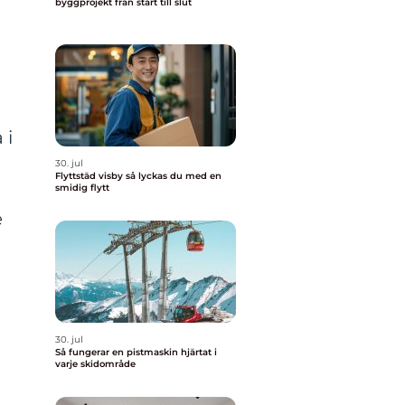
byggprojekt från start till slut
 i
30. jul
Flyttstäd visby så lyckas du med en
smidig flytt
e
30. jul
Så fungerar en pistmaskin hjärtat i
varje skidområde