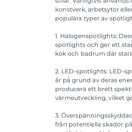
stilar. Vanligtvis använd
konstverk, arbetsytor elle
populära typer av spotlig
1. Halogenspotlights: Des
spotlights och ger ett stark
kök och badrum där starkt 
2. LED-spotlights: LED-spo
år på grund av deras ener
producera ett brett spekt
värmeutveckling, vilket g
3. Överspänningsskyddade
från potentiella skador 