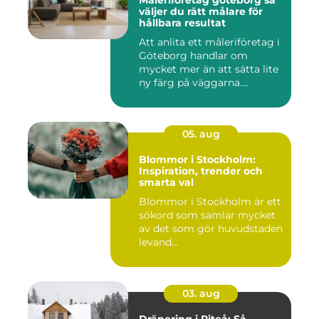
Måleriföretag göteborg så
väljer du rätt målare för
hållbara resultat
Att anlita ett måleriföretag i
Göteborg handlar om
mycket mer än att sätta lite
ny färg på väggarna....
05. aug
Blommor i Stockholm:
Inspiration, trender och
smarta val
Blommor i Stockholm är ett
sökord som samlar mycket
av det som gör huvudstaden
levand...
03. aug