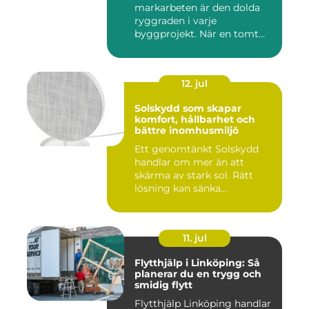
markarbeten är den dolda
ryggraden i varje
byggprojekt. När en tomt
ska beby...
12. jul
Solskydd som skapar
komfort, hållbarhet och
bättre inomhusmiljö
Ett genomtänkt Solskydd
handlar om mer än att
skärma av stark sol. Rätt
lösning kan sänka
inomhustem...
11. jul
Flytthjälp i Linköping: Så
planerar du en trygg och
smidig flytt
Flytthjälp Linköping handlar