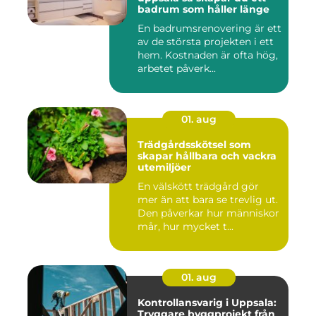
badrum som håller länge
En badrumsrenovering är ett
av de största projekten i ett
hem. Kostnaden är ofta hög,
arbetet påverk...
01. aug
Trädgårdsskötsel som
skapar hållbara och vackra
utemiljöer
En välskött trädgård gör
mer än att bara se trevlig ut.
Den påverkar hur människor
mår, hur mycket t...
01. aug
Kontrollansvarig i Uppsala:
Tryggare byggprojekt från