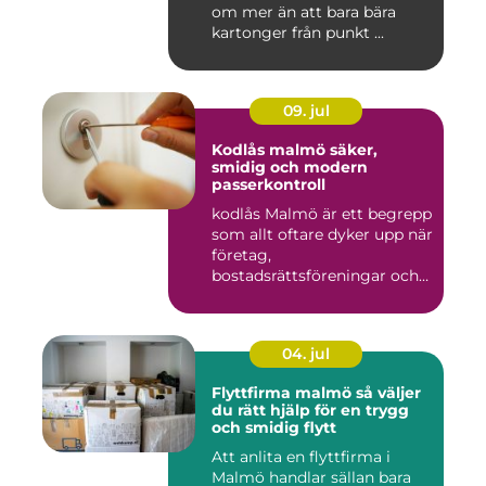
om mer än att bara bära
kartonger från punkt ...
09. jul
Kodlås malmö säker,
smidig och modern
passerkontroll
kodlås Malmö är ett begrepp
som allt oftare dyker upp när
företag,
bostadsrättsföreningar och
privat...
04. jul
Flyttfirma malmö så väljer
du rätt hjälp för en trygg
och smidig flytt
Att anlita en flyttfirma i
Malmö handlar sällan bara