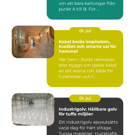
om att bära kartonger från
punkt A till B. För ...
01. jul
Kakel borås inspiration,
kvalitet och smarta val för
hemmet
När hem i Borås renoveras
eller byggs om spelar kakel
en allt större roll, både för
funktionen och f...
01. jul
Industrigolv: Hållbara golv
för tuffa miljöer
Ett industrigolv epoxutsätts
varje dag för hårt slitage.
Tunga maskiner, trucktrafik...