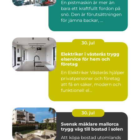
En pistmaskin är mer än
bara ett kraftfullt fordon på
snö. Den är förutsättningen
för jämna backar, ...
30. jul
Elektriker i västerås trygg
elservice för hem och
företag
En Elektriker Västerås hjälper
privatpersoner och företag
att få en säker, modern och
funktionell el...
30. jul
Svensk mäklare mallorca
trygg väg till bostad i solen
Att köpa bostad utomlands