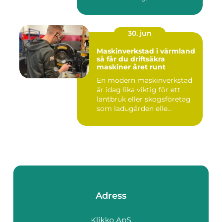
nyckelkvittning och...
30. jun
Maskinverkstad i värmland
så får du driftsäkra
maskiner året runt
En modern maskinverkstad
är idag lika viktig för ett
lantbruk eller skogsföretag
som ladugården elle...
Adress