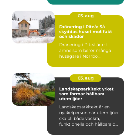
03. aug
Dränering i Piteå: Så
skyddas huset mot fukt
och skador
Dränering i Piteå är ett
ämne som berör många
husägare i Norrbo...
03. aug
Landskapsarkitekt yrket
som formar hållbara
utemiljöer
Landskapsarkitekt är en
nyckelperson när utemiljöer
ska bli både vackra,
funktionella och hållbara ö...