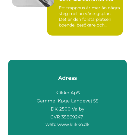
Ett trapphus är mer än några
steg mellan våningsplan.
Det är den första platsen
boende, besökare och...
Adress
web:
www.klikko.dk