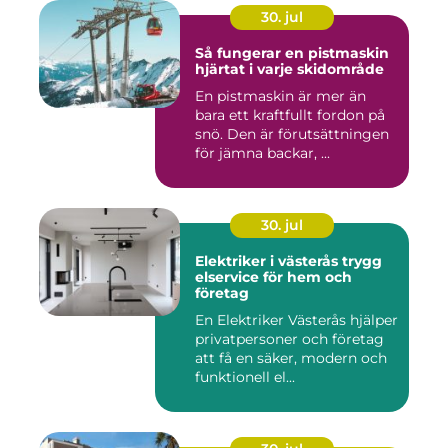
30. jul
Så fungerar en pistmaskin
hjärtat i varje skidområde
En pistmaskin är mer än
bara ett kraftfullt fordon på
snö. Den är förutsättningen
för jämna backar, ...
30. jul
Elektriker i västerås trygg
elservice för hem och
företag
En Elektriker Västerås hjälper
privatpersoner och företag
att få en säker, modern och
funktionell el...