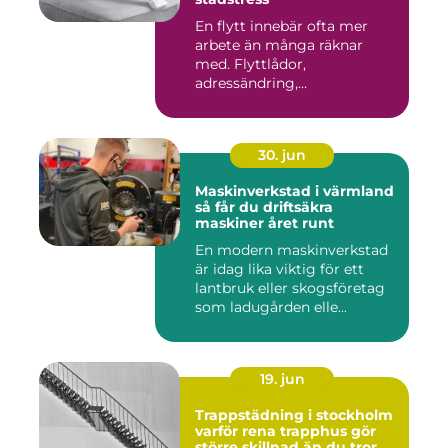
En flytt innebär ofta mer
arbete än många räknar
med. Flyttlådor,
adressändring,
nyckelkvittning och...
30. jun
Maskinverkstad i värmland
så får du driftsäkra
maskiner året runt
En modern maskinverkstad
är idag lika viktig för ett
lantbruk eller skogsföretag
som ladugården elle...
19. jun
Trappstädning i stockholm
varför rena trapphus gör
större skillnad än du tror