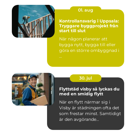
01. aug
Kontrollansvarig i Uppsala:
Tryggare byggprojekt från
start till slut
När någon planerar att
bygga nytt, bygga till eller
göra en större ombyggnad i
...
30. jul
Flyttstäd visby så lyckas du
med en smidig flytt
När en flytt närmar sig i
Visby är städningen ofta det
som frestar minst. Samtidigt
är den avgörande...