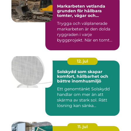
Markarbeten vetlanda
grunden för hållbara
tomter, vägar och
byggprojekt
Trygga och välplanerade
markarbeten är den dolda
ryggraden i varje
byggprojekt. När en tomt
ska beby...
12. jul
Solskydd som skapar
komfort, hållbarhet och
bättre inomhusmiljö
Ett genomtänkt Solskydd
handlar om mer än att
skärma av stark sol. Rätt
lösning kan sänka
inomhustem...
11. jul