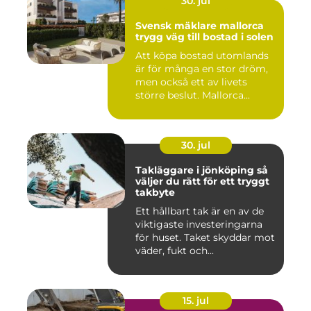
30. jul
Svensk mäklare mallorca
trygg väg till bostad i solen
Att köpa bostad utomlands
är för många en stor dröm,
men också ett av livets
större beslut. Mallorca...
30. jul
Takläggare i jönköping så
väljer du rätt för ett tryggt
takbyte
Ett hållbart tak är en av de
viktigaste investeringarna
för huset. Taket skyddar mot
väder, fukt och...
15. jul