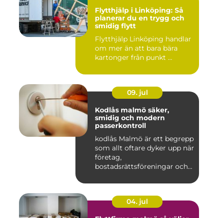
Flytthjälp i Linköping: Så
planerar du en trygg och
smidig flytt
Flytthjälp Linköping handlar
om mer än att bara bära
kartonger från punkt ...
09. jul
Kodlås malmö säker,
smidig och modern
passerkontroll
kodlås Malmö är ett begrepp
som allt oftare dyker upp när
företag,
bostadsrättsföreningar och
privat...
04. jul