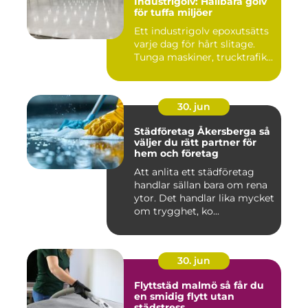
Industrigolv: Hållbara golv
för tuffa miljöer
Ett industrigolv epoxutsätts
varje dag för hårt slitage.
Tunga maskiner, trucktrafik...
30. jun
Städföretag Åkersberga så
väljer du rätt partner för
hem och företag
Att anlita ett städföretag
handlar sällan bara om rena
ytor. Det handlar lika mycket
om trygghet, ko...
30. jun
Flyttstäd malmö så får du
en smidig flytt utan
städstress