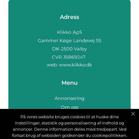
Adress
web:
www.klikko.dk
Menu
Annonsering
Om oss
Cookies
På vores website bruges cookies til at huske dine
indstillinger, statistik og personalisering af indhold og
Kontakta oss
annoncer. Denne information deles med tredjepart. Ved
Sitemap
fortsat brug af websiden godkender du cookiepolitikken.