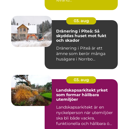
03. aug
Dränering i Piteå: Så
skyddas huset mot fukt
och skador
Dränering i Piteå är ett
ämne som berör många
husägare i Norrbo...
03. aug
Landskapsarkitekt yrket
som formar hållbara
utemiljöer
Landskapsarkitekt är en
nyckelperson när utemiljöer
ska bli både vackra,
funktionella och hållbara ö...