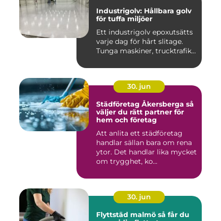
Industrigolv: Hållbara golv
för tuffa miljöer
Ett industrigolv epoxutsätts
varje dag för hårt slitage.
Tunga maskiner, trucktrafik...
30. jun
Städföretag Åkersberga så
väljer du rätt partner för
hem och företag
Att anlita ett städföretag
handlar sällan bara om rena
ytor. Det handlar lika mycket
om trygghet, ko...
30. jun
Flyttstäd malmö så får du