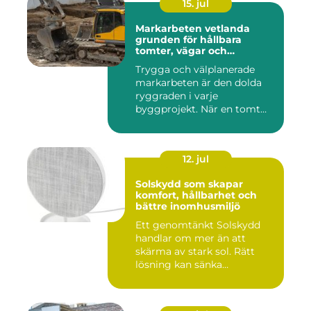
15. jul
Markarbeten vetlanda
grunden för hållbara
tomter, vägar och
byggprojekt
Trygga och välplanerade
markarbeten är den dolda
ryggraden i varje
byggprojekt. När en tomt
ska beby...
12. jul
Solskydd som skapar
komfort, hållbarhet och
bättre inomhusmiljö
Ett genomtänkt Solskydd
handlar om mer än att
skärma av stark sol. Rätt
lösning kan sänka
inomhustem...