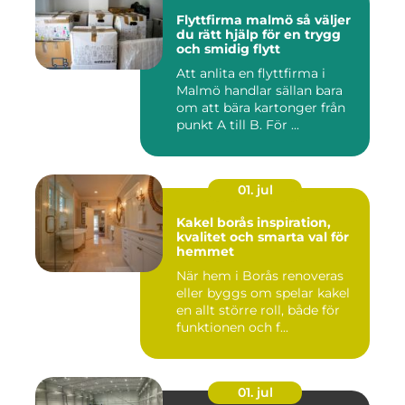
Flyttfirma malmö så väljer
du rätt hjälp för en trygg
och smidig flytt
Att anlita en flyttfirma i
Malmö handlar sällan bara
om att bära kartonger från
punkt A till B. För ...
01. jul
Kakel borås inspiration,
kvalitet och smarta val för
hemmet
När hem i Borås renoveras
eller byggs om spelar kakel
en allt större roll, både för
funktionen och f...
01. jul