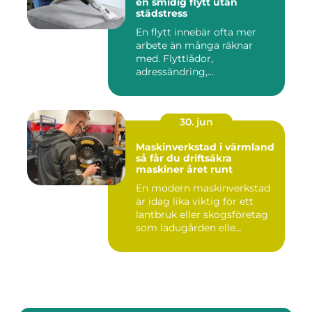
en smidig flytt utan
städstress
En flytt innebär ofta mer
arbete än många räknar
med. Flyttlådor,
adressändring,
nyckelkvittning och...
30. jun
Maskinverkstad i värmland
så får du driftsäkra
maskiner året runt
En modern maskinverkstad
är idag lika viktig för ett
lantbruk eller skogsföretag
som ladugården elle...