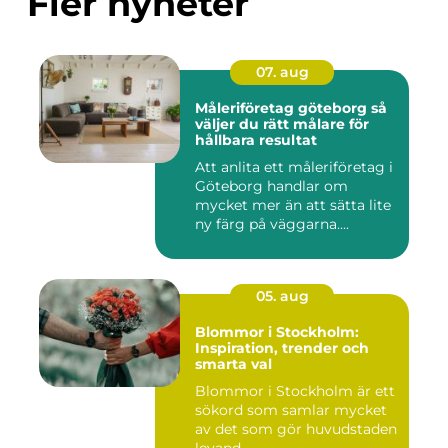
Fler nyheter
07. aug
Måleriföretag göteborg så
väljer du rätt målare för
hållbara resultat
Att anlita ett måleriföretag i
Göteborg handlar om
mycket mer än att sätta lite
ny färg på väggarna....
05. aug
Blommor i Stockholm:
Inspiration, trender och
smarta val
Blommor i Stockholm är ett
sökord som samlar mycket
av det som gör huvudstaden
levand...