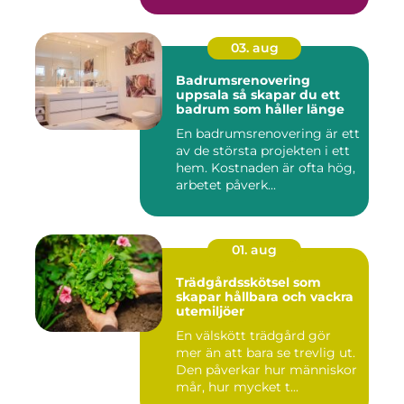
03. aug
Badrumsrenovering
uppsala så skapar du ett
badrum som håller länge
En badrumsrenovering är ett
av de största projekten i ett
hem. Kostnaden är ofta hög,
arbetet påverk...
01. aug
Trädgårdsskötsel som
skapar hållbara och vackra
utemiljöer
En välskött trädgård gör
mer än att bara se trevlig ut.
Den påverkar hur människor
mår, hur mycket t...