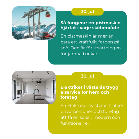
30. jul
Så fungerar en pistmaskin
hjärtat i varje skidområde
En pistmaskin är mer än
bara ett kraftfullt fordon på
snö. Den är förutsättningen
för jämna backar, ...
30. jul
Elektriker i västerås trygg
elservice för hem och
företag
En Elektriker Västerås hjälper
privatpersoner och företag
att få en säker, modern och
funktionell el...