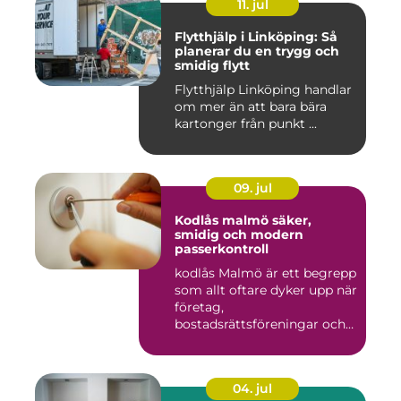
11. jul
Flytthjälp i Linköping: Så
planerar du en trygg och
smidig flytt
Flytthjälp Linköping handlar
om mer än att bara bära
kartonger från punkt ...
09. jul
Kodlås malmö säker,
smidig och modern
passerkontroll
kodlås Malmö är ett begrepp
som allt oftare dyker upp när
företag,
bostadsrättsföreningar och
privat...
04. jul