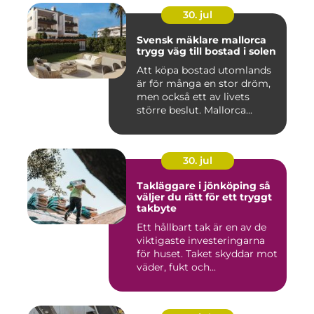
30. jul
Svensk mäklare mallorca
trygg väg till bostad i solen
Att köpa bostad utomlands
är för många en stor dröm,
men också ett av livets
större beslut. Mallorca...
30. jul
Takläggare i jönköping så
väljer du rätt för ett tryggt
takbyte
Ett hållbart tak är en av de
viktigaste investeringarna
för huset. Taket skyddar mot
väder, fukt och...