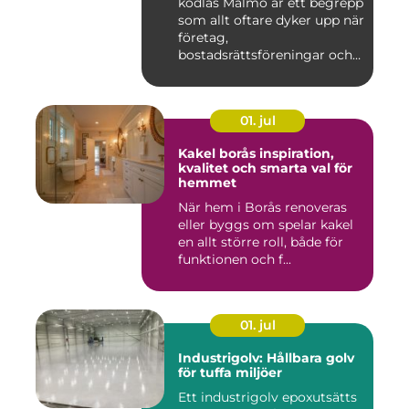
kodlås Malmö är ett begrepp
som allt oftare dyker upp när
företag,
bostadsrättsföreningar och
privat...
01. jul
Kakel borås inspiration,
kvalitet och smarta val för
hemmet
När hem i Borås renoveras
eller byggs om spelar kakel
en allt större roll, både för
funktionen och f...
01. jul
Industrigolv: Hållbara golv
för tuffa miljöer
Ett industrigolv epoxutsätts