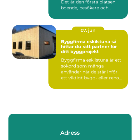
Det är den första platsen
boende, besökare och...
07. jun
Byggfirma eskilstuna så
hittar du rätt partner för
ditt byggprojekt
Byggfirma eskilstuna är ett
sökord som många
använder när de står inför
ett viktigt bygg- eller reno...
Adress