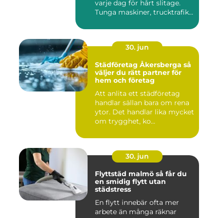
varje dag för hårt slitage.
Tunga maskiner, trucktrafik...
30. jun
Städföretag Åkersberga så
väljer du rätt partner för
hem och företag
Att anlita ett städföretag
handlar sällan bara om rena
ytor. Det handlar lika mycket
om trygghet, ko...
30. jun
Flyttstäd malmö så får du
en smidig flytt utan
städstress
En flytt innebär ofta mer
arbete än många räknar