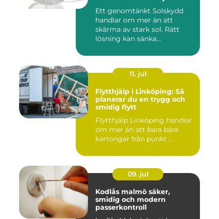
Ett genomtänkt Solskydd
handlar om mer än att
skärma av stark sol. Rätt
lösning kan sänka
inomhustem...
11. jul
Flytthjälp i Linköping: Så
planerar du en trygg och
smidig flytt
Flytthjälp Linköping handlar
om mer än att bara bära
kartonger från punkt ...
09. jul
Kodlås malmö säker,
smidig och modern
passerkontroll