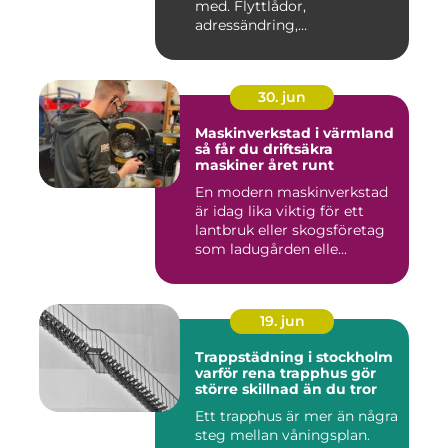
med. Flyttlådor,
adressändring,
nyckelkvittning och...
30. jun
Maskinverkstad i värmland
så får du driftsäkra
maskiner året runt
En modern maskinverkstad
är idag lika viktig för ett
lantbruk eller skogsföretag
som ladugården elle...
19. jun
Trappstädning i stockholm
varför rena trapphus gör
större skillnad än du tror
Ett trapphus är mer än några
steg mellan våningsplan.