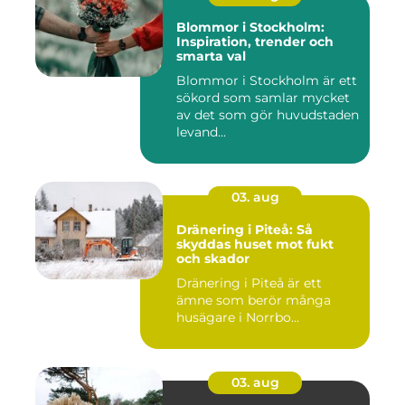
Blommor i Stockholm:
Inspiration, trender och
smarta val
Blommor i Stockholm är ett
sökord som samlar mycket
av det som gör huvudstaden
levand...
03. aug
Dränering i Piteå: Så
skyddas huset mot fukt
och skador
Dränering i Piteå är ett
ämne som berör många
husägare i Norrbo...
03. aug