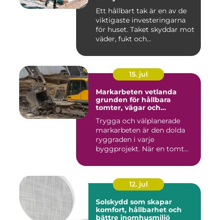
Ett hållbart tak är en av de
viktigaste investeringarna
för huset. Taket skyddar mot
väder, fukt och...
15. jul
Markarbeten vetlanda
grunden för hållbara
tomter, vägar och
byggprojekt
Trygga och välplanerade
markarbeten är den dolda
ryggraden i varje
byggprojekt. När en tomt
ska beby...
12. jul
Solskydd som skapar
komfort, hållbarhet och
bättre inomhusmiljö