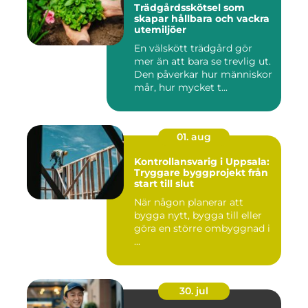
Trädgårdsskötsel som
skapar hållbara och vackra
utemiljöer
En välskött trädgård gör
mer än att bara se trevlig ut.
Den påverkar hur människor
mår, hur mycket t...
01. aug
Kontrollansvarig i Uppsala:
Tryggare byggprojekt från
start till slut
När någon planerar att
bygga nytt, bygga till eller
göra en större ombyggnad i
...
30. jul