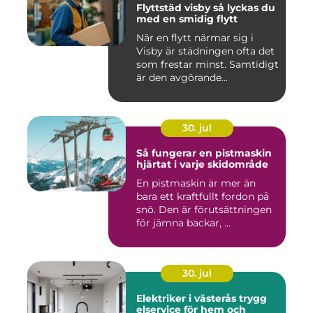
Flyttstäd visby så lyckas du
med en smidig flytt
När en flytt närmar sig i
Visby är städningen ofta det
som frestar minst. Samtidigt
är den avgörande...
30. jul
Så fungerar en pistmaskin
hjärtat i varje skidområde
En pistmaskin är mer än
bara ett kraftfullt fordon på
snö. Den är förutsättningen
för jämna backar, ...
30. jul
Elektriker i västerås trygg
elservice för hem och