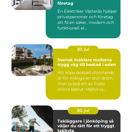
företag
En Elektriker Västerås hjälper
privatpersoner och företag
att få en säker, modern och
funktionell el...
30. jul
Svensk mäklare mallorca
trygg väg till bostad i solen
Att köpa bostad utomlands
är för många en stor dröm,
men också ett av livets
större beslut. Mallorca...
30. jul
Takläggare i jönköping så
väljer du rätt för ett tryggt
takbyte