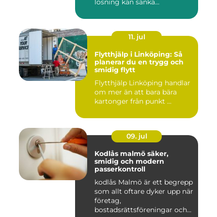
lösning kan sänka
inomhustem...
11. jul
Flytthjälp i Linköping: Så
planerar du en trygg och
smidig flytt
Flytthjälp Linköping handlar
om mer än att bara bära
kartonger från punkt ...
09. jul
Kodlås malmö säker,
smidig och modern
passerkontroll
kodlås Malmö är ett begrepp
som allt oftare dyker upp när
företag,
bostadsrättsföreningar och