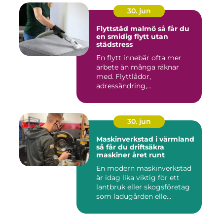
30. jun
Flyttstäd malmö så får du
en smidig flytt utan
städstress
En flytt innebär ofta mer
arbete än många räknar
med. Flyttlådor,
adressändring,
nyckelkvittning och...
30. jun
Maskinverkstad i värmland
så får du driftsäkra
maskiner året runt
En modern maskinverkstad
är idag lika viktig för ett
lantbruk eller skogsföretag
som ladugården elle...