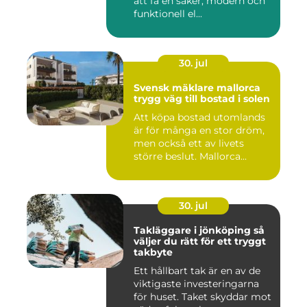
att få en säker, modern och
funktionell el...
30. jul
Svensk mäklare mallorca
trygg väg till bostad i solen
Att köpa bostad utomlands
är för många en stor dröm,
men också ett av livets
större beslut. Mallorca...
30. jul
Takläggare i jönköping så
väljer du rätt för ett tryggt
takbyte
Ett hållbart tak är en av de
viktigaste investeringarna
för huset. Taket skyddar mot