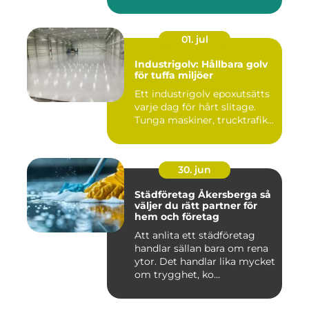
01. jul
Industrigolv: Hållbara golv
för tuffa miljöer
Ett industrigolv epoxutsätts
varje dag för hårt slitage.
Tunga maskiner, trucktrafik...
30. jun
Städföretag Åkersberga så
väljer du rätt partner för
hem och företag
Att anlita ett städföretag
handlar sällan bara om rena
ytor. Det handlar lika mycket
om trygghet, ko...