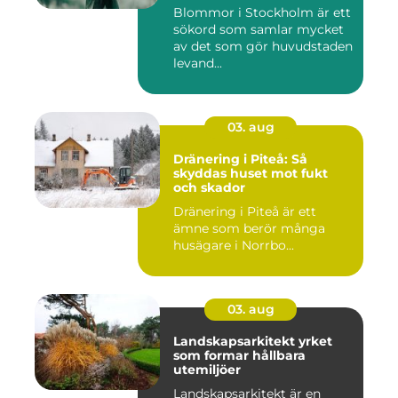
Blommor i Stockholm är ett
sökord som samlar mycket
av det som gör huvudstaden
levand...
03. aug
Dränering i Piteå: Så
skyddas huset mot fukt
och skador
Dränering i Piteå är ett
ämne som berör många
husägare i Norrbo...
03. aug
Landskapsarkitekt yrket
som formar hållbara
utemiljöer
Landskapsarkitekt är en