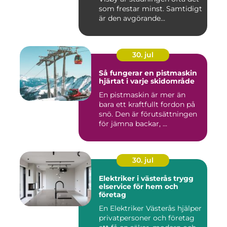
som frestar minst. Samtidigt
är den avgörande...
30. jul
Så fungerar en pistmaskin
hjärtat i varje skidområde
En pistmaskin är mer än
bara ett kraftfullt fordon på
snö. Den är förutsättningen
för jämna backar, ...
30. jul
Elektriker i västerås trygg
elservice för hem och
företag
En Elektriker Västerås hjälper
privatpersoner och företag