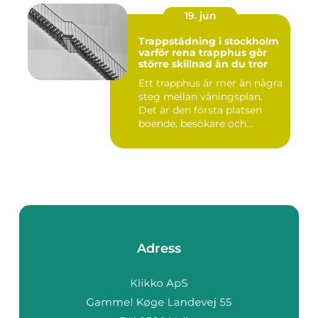
19. jun
Trappstädning i stockholm
varför rena trapphus gör
större skillnad än du tror
Ett trapphus är mer än några
steg mellan våningsplan.
Det är den första platsen
boende, besökare och...
Adress