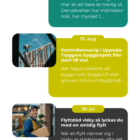
mer än att bara se trevlig ut.
Den påverkar hur människor
mår, hur mycket t...
01. aug
Kontrollansvarig i Uppsala:
Tryggare byggprojekt från
start till slut
När någon planerar att
bygga nytt, bygga till eller
göra en större ombyggnad i
...
30. jul
Flyttstäd visby så lyckas du
med en smidig flytt
När en flytt närmar sig i
Visby är städningen ofta det