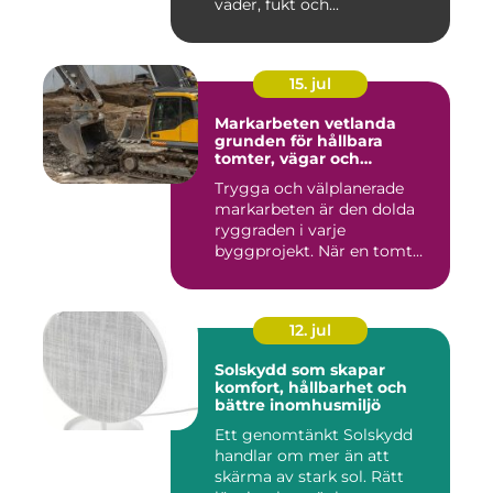
väder, fukt och...
15. jul
Markarbeten vetlanda
grunden för hållbara
tomter, vägar och
byggprojekt
Trygga och välplanerade
markarbeten är den dolda
ryggraden i varje
byggprojekt. När en tomt
ska beby...
12. jul
Solskydd som skapar
komfort, hållbarhet och
bättre inomhusmiljö
Ett genomtänkt Solskydd
handlar om mer än att
skärma av stark sol. Rätt