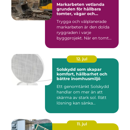
Markarbeten vetlanda
grunden för hållbara
tomter, vägar och
byggprojekt
Trygga och välplanerade
markarbeten är den dolda
ryggraden i varje
byggprojekt. När en tomt
ska beby...
12. jul
Solskydd som skapar
komfort, hållbarhet och
bättre inomhusmiljö
Ett genomtänkt Solskydd
handlar om mer än att
skärma av stark sol. Rätt
lösning kan sänka
inomhustem...
11. jul