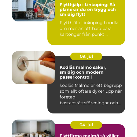
Flytthjälp i Linköping: Så
planerar du en trygg och
smidig flytt
Flytthjälp Linköping handlar
om mer än att bara bära
kartonger från punkt ...
09. jul
Kodlås malmö säker,
smidig och modern
passerkontroll
kodlås Malmö är ett begrepp
som allt oftare dyker upp när
företag,
bostadsrättsföreningar och
privat...
04. jul
Flyttfirma malmö så väljer