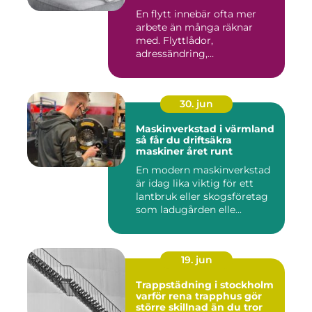
En flytt innebär ofta mer
arbete än många räknar
med. Flyttlådor,
adressändring,
nyckelkvittning och...
30. jun
Maskinverkstad i värmland
så får du driftsäkra
maskiner året runt
En modern maskinverkstad
är idag lika viktig för ett
lantbruk eller skogsföretag
som ladugården elle...
19. jun
Trappstädning i stockholm
varför rena trapphus gör
större skillnad än du tror