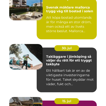
Svensk mäklare mallorca
trygg väg till bostad i solen
Att köpa bostad utomlands
är för många en stor dröm,
men också ett av livets
större beslut. Mallorca...
30. jul
Takläggare i jönköping så
väljer du rätt för ett tryggt
takbyte
Ett hållbart tak är en av de
viktigaste investeringarna
för huset. Taket skyddar mot
väder, fukt och...
15. jul