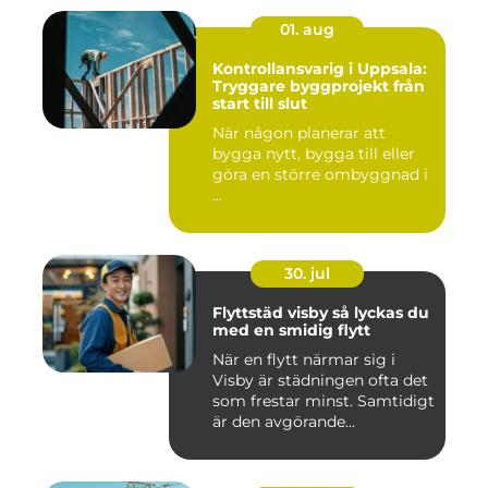
01. aug
Kontrollansvarig i Uppsala:
Tryggare byggprojekt från
start till slut
När någon planerar att
bygga nytt, bygga till eller
göra en större ombyggnad i
...
30. jul
Flyttstäd visby så lyckas du
med en smidig flytt
När en flytt närmar sig i
Visby är städningen ofta det
som frestar minst. Samtidigt
är den avgörande...