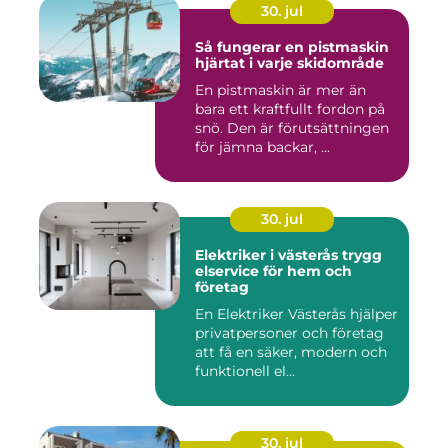
30. jul
Så fungerar en pistmaskin
hjärtat i varje skidområde
En pistmaskin är mer än
bara ett kraftfullt fordon på
snö. Den är förutsättningen
för jämna backar, ...
30. jul
Elektriker i västerås trygg
elservice för hem och
företag
En Elektriker Västerås hjälper
privatpersoner och företag
att få en säker, modern och
funktionell el...
30. jul