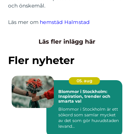
och önskemål.
Läs mer om
hemstäd Halmstad
Läs fler inlägg här
Fler nyheter
05. aug
Blommor i Stockholm:
Inspiration, trender och
smarta val
Blommor i Stockholm är ett
sökord som samlar mycket
av det som gör huvudstaden
levand...