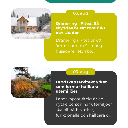
03. aug
Dränering i Piteå: Så
skyddas huset mot fukt
och skador
Dränering i Piteå är ett
ämne som berör många
husägare i Norrbo...
03. aug
Landskapsarkitekt yrket
som formar hållbara
utemiljöer
Landskapsarkitekt är en
nyckelperson när utemiljöer
ska bli både vackra,
funktionella och hållbara ö...