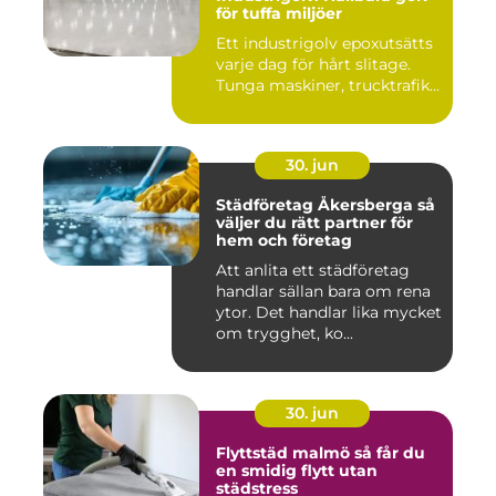
för tuffa miljöer
Ett industrigolv epoxutsätts
varje dag för hårt slitage.
Tunga maskiner, trucktrafik...
30. jun
Städföretag Åkersberga så
väljer du rätt partner för
hem och företag
Att anlita ett städföretag
handlar sällan bara om rena
ytor. Det handlar lika mycket
om trygghet, ko...
30. jun
Flyttstäd malmö så får du
en smidig flytt utan
städstress