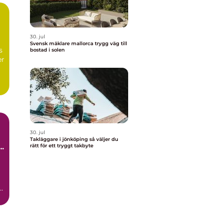
30. jul
Svensk mäklare mallorca trygg väg till
s
bostad i solen
er
30. jul
Takläggare i jönköping så väljer du
t
rätt för ett tryggt takbyte
.