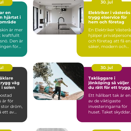
ul
30. jul
ar en
Elektriker i västerås
at i
trygg elservice för
dområde
hem och företag
skin är mer
En Elektriker Västerå
 kraftfullt
hjälper privatperson
snö. Den är
och företag att få en
ingen för
säker, modern och
r, ...
funktionell el...
ul
30. jul
äklare
Takläggare i
jönköping så väljer
 i solen
du rätt för ett trygg
takbyte
bostad
Ett hållbart tak är en
 är för
av de viktigaste
stor dröm,
investeringarna för
 ett av
huset. Taket skyddar
re beslut.
mot väder, fukt och..