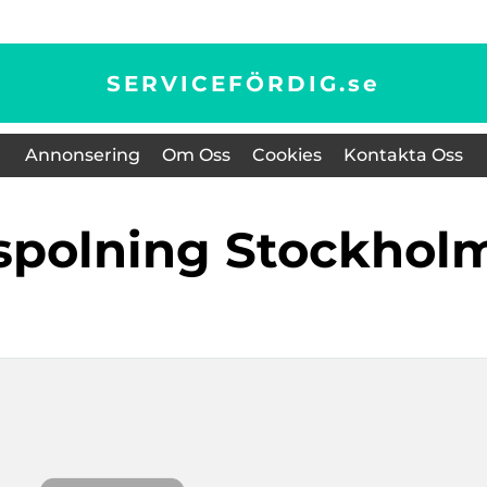
SERVICEFÖRDIG.
se
Annonsering
Om Oss
Cookies
Kontakta Oss
sspolning Stockhol