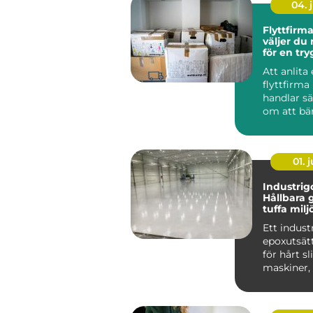
04. j
Flyttfirma
väljer du 
för en tr
smidig fly
Att anlita
flyttfirma
handlar sä
om att bä
kartonger
A till B. För
01. j
Industrigo
Hållbara g
tuffa milj
Ett indust
epoxutsätt
för hårt s
maskiner, t