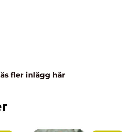
äs fler inlägg här
er