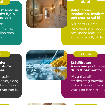
ul
01. jul
 malmö så
Kakel borås
rätt hjälp
inspiration, kvalitet
ygg och
och smarta val för
tt
hemmet
 en
När hem i Borås
 i Malmö
renoveras eller bygg
llan bara
om spelar kakel en
ra
allt större roll, både
 från punkt
för funktionen och f..
 ...
ul
30. jun
lv:
Städföretag
olv för
Åkersberga så väljer
öer
du rätt partner för
hem och företag
rigolv
Att anlita ett
s varje dag
städföretag handlar
litage. Tunga
sällan bara om rena
rucktrafik...
ytor. Det handlar lik
mycket om trygghet
ko...