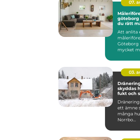
07. 
Måleriför
göteborg så välje
du rätt m
hållbara r
Att anlita 
måleriföre
Göteborg
mycket me
sätta lite 
väggarna..
03. 
Dränering 
skyddas 
fukt och 
Dränering 
ett ämne 
många hus
Norrbo...