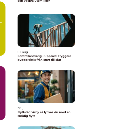
och vackra utemiljöer
01. aug
Kontrollansvarig i Uppsala: Tryggare
byggprojekt från start till slut
30. jul
Flyttstäd visby så lyckas du med en
smidig flytt