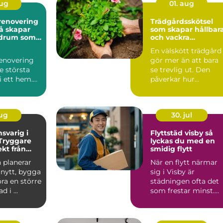
aug
01. aug
enovering
Trädgårdsskötsel
som skapar hållbar
adrum som
och vackra
nge
utemiljöer
En välskött trädgård
enovering
gör mer än att bara
de största
se trevlig ut. Den
i ett hem.
påverkar hur
 är ofta
människor mår, hur
et påverk...
mycket t...
aug
30. jul
svarig i
Flyttstäd visby så
Tryggare
lyckas du med en
kt från
smidig flytt
lut
 planerar
När en flytt närmar
 nytt, bygga
sig i Visby är
göra en större
städningen ofta det
i ...
som frestar minst.
Samtidigt är den
avgörande...