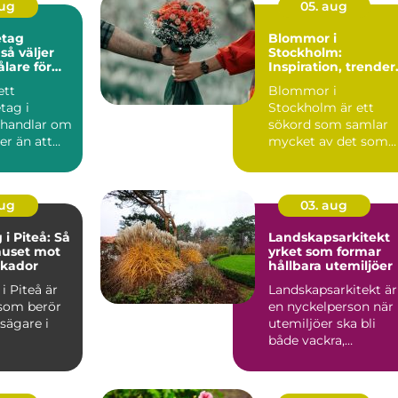
aug
05. aug
etag
Blommor i
r
Stockholm:
ålare för
Inspiration, trender
esultat
och smarta val
ett
Blommor i
tag i
Stockholm är ett
 handlar om
sökord som samlar
r än att
mycket av det som
ny färg på
gör huvudstaden
..
levand...
aug
03. aug
i Piteå: Så
Landskapsarkitekt
huset mot
yrket som formar
skador
hållbara utemiljöer
i Piteå är
Landskapsarkitekt är
som berör
en nyckelperson när
ägare i
utemiljöer ska bli
både vackra,
funktionella och
hållbara ö...