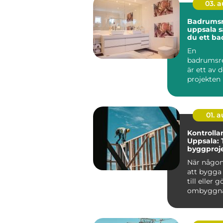
03. 
Badrumsr
uppsala så skapar
du ett b
håller lä
En
badrumsr
är ett av 
projekten 
Kostnaden
hög, arbet
01. 
Kontrollan
Uppsala: 
byggproje
start till s
När någon
att bygga
till eller 
ombyggnad 