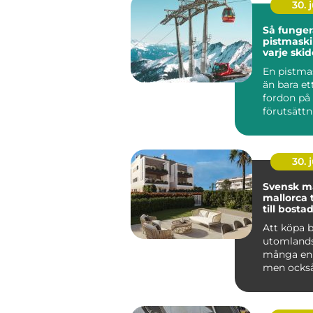
30. j
Så funger
pistmaskin hjärt
varje ski
En pistma
än bara ett
fordon på 
förutsättn
jämna backa
30. j
Svensk m
mallorca trygg väg
till bostad
Att köpa 
utomlands
många en 
men också
livets stör
Mallorca...