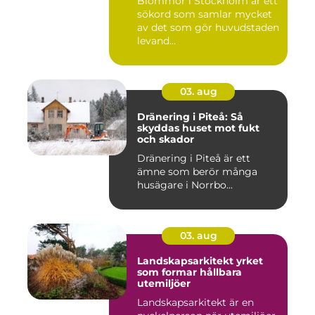
Blommor i Stockholm är ett
sökord som samlar mycket
av det som gör huvudstaden
levand...
03. aug
Dränering i Piteå: Så
skyddas huset mot fukt
och skador
Dränering i Piteå är ett
ämne som berör många
husägare i Norrbo...
03. aug
Landskapsarkitekt yrket
som formar hållbara
utemiljöer
Landskapsarkitekt är en