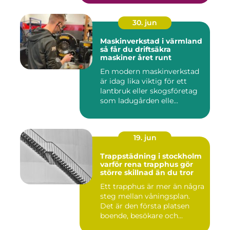
30. jun
Maskinverkstad i värmland
så får du driftsäkra
maskiner året runt
En modern maskinverkstad
är idag lika viktig för ett
lantbruk eller skogsföretag
som ladugården elle...
19. jun
Trappstädning i stockholm
varför rena trapphus gör
större skillnad än du tror
Ett trapphus är mer än några
steg mellan våningsplan.
Det är den första platsen
boende, besökare och...