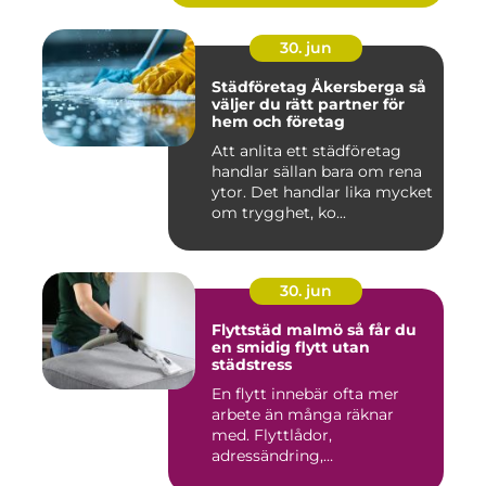
30. jun
Städföretag Åkersberga så
väljer du rätt partner för
hem och företag
Att anlita ett städföretag
handlar sällan bara om rena
ytor. Det handlar lika mycket
om trygghet, ko...
30. jun
Flyttstäd malmö så får du
en smidig flytt utan
städstress
En flytt innebär ofta mer
arbete än många räknar
med. Flyttlådor,
adressändring,
nyckelkvittning och...