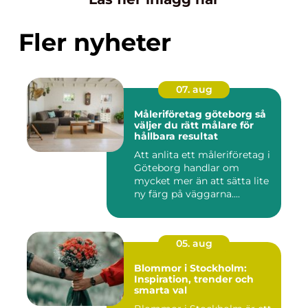
Fler nyheter
07. aug
Måleriföretag göteborg så
väljer du rätt målare för
hållbara resultat
Att anlita ett måleriföretag i
Göteborg handlar om
mycket mer än att sätta lite
ny färg på väggarna....
05. aug
Blommor i Stockholm:
Inspiration, trender och
smarta val