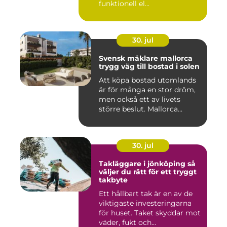
funktionell el...
30. jul
Svensk mäklare mallorca
trygg väg till bostad i solen
Att köpa bostad utomlands
är för många en stor dröm,
men också ett av livets
större beslut. Mallorca...
30. jul
Takläggare i jönköping så
väljer du rätt för ett tryggt
takbyte
Ett hållbart tak är en av de
viktigaste investeringarna
för huset. Taket skyddar mot
väder, fukt och...