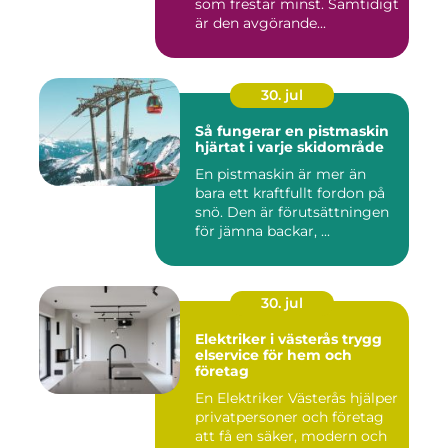
som frestar minst. Samtidigt
är den avgörande...
30. jul
Så fungerar en pistmaskin
hjärtat i varje skidområde
En pistmaskin är mer än
bara ett kraftfullt fordon på
snö. Den är förutsättningen
för jämna backar, ...
30. jul
Elektriker i västerås trygg
elservice för hem och
företag
En Elektriker Västerås hjälper
privatpersoner och företag
att få en säker, modern och