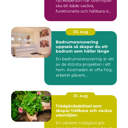
nyckelperson när utemiljöer
ska bli både vackra,
funktionella och hållbara ö...
03. aug
Badrumsrenovering
uppsala så skapar du ett
badrum som håller länge
En badrumsrenovering är ett
av de största projekten i ett
hem. Kostnaden är ofta hög,
arbetet påverk...
01. aug
Trädgårdsskötsel som
skapar hållbara och vackra
utemiljöer
En välskött trädgård gör