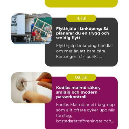
inomhustem...
11. jul
Flytthjälp i Linköping: Så
planerar du en trygg och
smidig flytt
Flytthjälp Linköping handlar
om mer än att bara bära
kartonger från punkt ...
09. jul
Kodlås malmö säker,
smidig och modern
passerkontroll
kodlås Malmö är ett begrepp
som allt oftare dyker upp när
företag,
bostadsrättsföreningar och
privat...