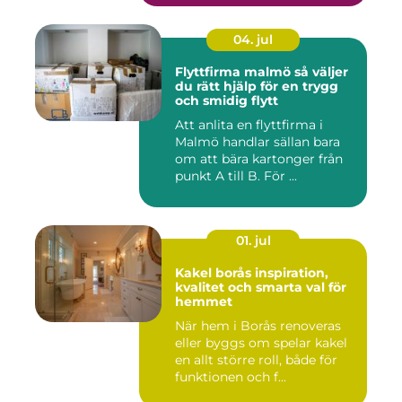
04. jul
Flyttfirma malmö så väljer
du rätt hjälp för en trygg
och smidig flytt
Att anlita en flyttfirma i
Malmö handlar sällan bara
om att bära kartonger från
punkt A till B. För ...
01. jul
Kakel borås inspiration,
kvalitet och smarta val för
hemmet
När hem i Borås renoveras
eller byggs om spelar kakel
en allt större roll, både för
funktionen och f...