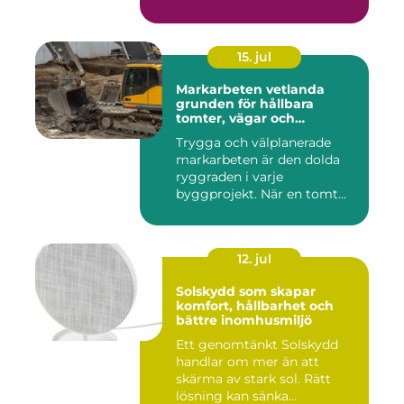
15. jul
Markarbeten vetlanda
grunden för hållbara
tomter, vägar och
byggprojekt
Trygga och välplanerade
markarbeten är den dolda
ryggraden i varje
byggprojekt. När en tomt
ska beby...
12. jul
Solskydd som skapar
komfort, hållbarhet och
bättre inomhusmiljö
Ett genomtänkt Solskydd
handlar om mer än att
skärma av stark sol. Rätt
lösning kan sänka