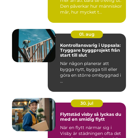
mer än att bara se trevlig ut.
Den påverkar hur människor
mår, hur mycket t...
01. aug
Kontrollansvarig i Uppsala:
Tryggare byggprojekt från
start till slut
När någon planerar att
bygga nytt, bygga till eller
göra en större ombyggnad i
...
30. jul
Flyttstäd visby så lyckas du
med en smidig flytt
När en flytt närmar sig i
Visby är städningen ofta det