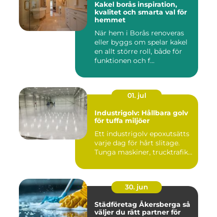
Kakel borås inspiration,
kvalitet och smarta val för
hemmet
När hem i Borås renoveras
eller byggs om spelar kakel
en allt större roll, både för
funktionen och f...
01. jul
Industrigolv: Hållbara golv
för tuffa miljöer
Ett industrigolv epoxutsätts
varje dag för hårt slitage.
Tunga maskiner, trucktrafik...
30. jun
Städföretag Åkersberga så
väljer du rätt partner för