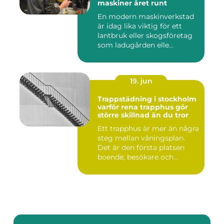
maskiner året runt
En modern maskinverkstad
är idag lika viktig för ett
lantbruk eller skogsföretag
som ladugården elle...
19. jun
Trappstädning i stockholm
varför rena trapphus gör
större skillnad än du tror
Ett trapphus är mer än några
steg mellan våningsplan.
Det är den första platsen
boende, besökare och...