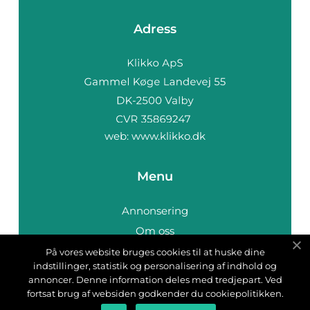
Adress
web:
www.klikko.dk
Menu
Annonsering
Om oss
Cookies
På vores website bruges cookies til at huske dine
indstillinger, statistik og personalisering af indhold og
Kontakta oss
annoncer. Denne information deles med tredjepart. Ved
Sitemap
fortsat brug af websiden godkender du cookiepolitikken.