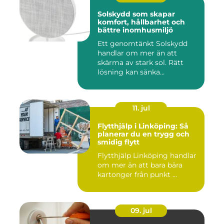
Solskydd som skapar
komfort, hållbarhet och
bättre inomhusmiljö
Ett genomtänkt Solskydd
handlar om mer än att
skärma av stark sol. Rätt
lösning kan sänka
inomhustem...
11. jul
Flytthjälp i Linköping: Så
planerar du en trygg och
smidig flytt
Flytthjälp Linköping handlar
om mer än att bara bära
kartonger från punkt ...
09. jul