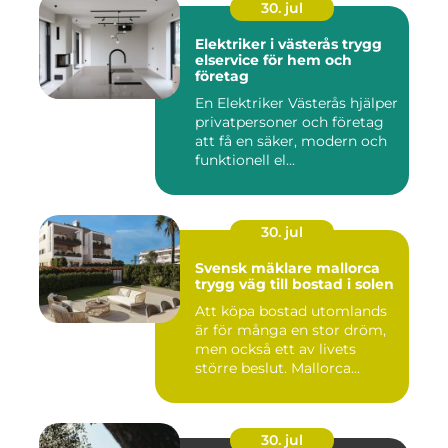
30. jul
Elektriker i västerås trygg
elservice för hem och
företag
En Elektriker Västerås hjälper
privatpersoner och företag
att få en säker, modern och
funktionell el...
30. jul
Svensk mäklare mallorca
trygg väg till bostad i solen
Att köpa bostad utomlands
är för många en stor dröm,
men också ett av livets
större beslut. Mallorca...
30. jul