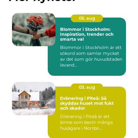
05. aug
Blommor i Stockholm:
Inspiration, trender och
smarta val
Blommor i Stockholm är ett
sökord som samlar mycket
av det som gör huvudstaden
levand...
03. aug
Dränering i Piteå: Så
skyddas huset mot fukt
och skador
Dränering i Piteå är ett
ämne som berör många
husägare i Norrbo...