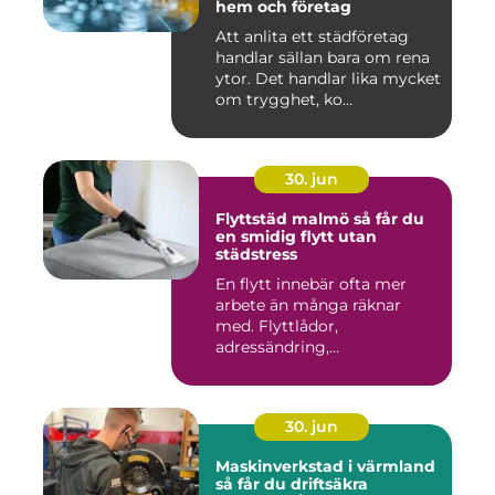
hem och företag
Att anlita ett städföretag
handlar sällan bara om rena
ytor. Det handlar lika mycket
om trygghet, ko...
30. jun
Flyttstäd malmö så får du
en smidig flytt utan
städstress
En flytt innebär ofta mer
arbete än många räknar
med. Flyttlådor,
adressändring,
nyckelkvittning och...
30. jun
Maskinverkstad i värmland
så får du driftsäkra