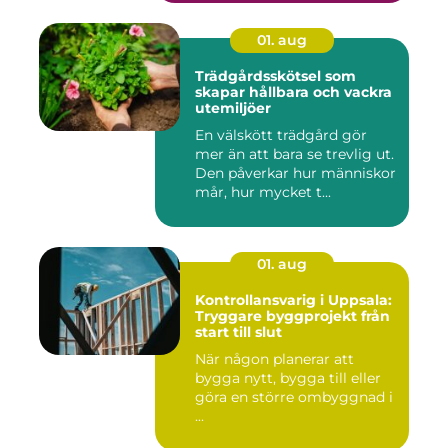
01. aug
Trädgårdsskötsel som
skapar hållbara och vackra
utemiljöer
En välskött trädgård gör
mer än att bara se trevlig ut.
Den påverkar hur människor
mår, hur mycket t...
01. aug
Kontrollansvarig i Uppsala:
Tryggare byggprojekt från
start till slut
När någon planerar att
bygga nytt, bygga till eller
göra en större ombyggnad i
...