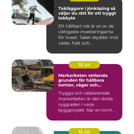
Takläggare i jönköping så
väljer du rätt för ett tryggt
takbyte
Ett hållbart tak är en av de
viktigaste investeringarna
för huset. Taket skyddar mot
väder, fukt och...
15. jul
Markarbeten vetlanda
grunden för hållbara
tomter, vägar och
byggprojekt
Trygga och välplanerade
markarbeten är den dolda
ryggraden i varje
byggprojekt. När en tomt
ska beby...
12. jul