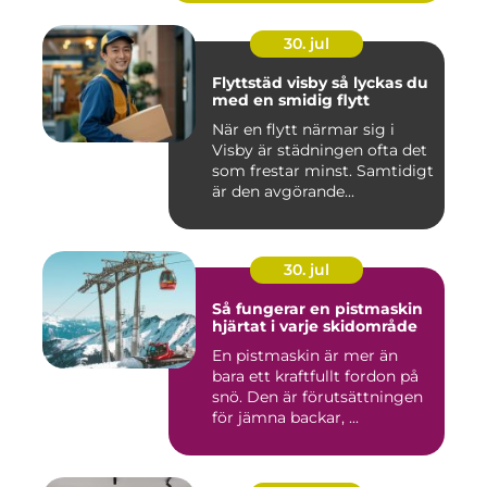
30. jul
Flyttstäd visby så lyckas du
med en smidig flytt
När en flytt närmar sig i
Visby är städningen ofta det
som frestar minst. Samtidigt
är den avgörande...
30. jul
Så fungerar en pistmaskin
hjärtat i varje skidområde
En pistmaskin är mer än
bara ett kraftfullt fordon på
snö. Den är förutsättningen
för jämna backar, ...