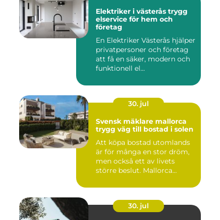
Elektriker i västerås trygg
elservice för hem och
företag
En Elektriker Västerås hjälper
privatpersoner och företag
att få en säker, modern och
funktionell el...
30. jul
Svensk mäklare mallorca
trygg väg till bostad i solen
Att köpa bostad utomlands
är för många en stor dröm,
men också ett av livets
större beslut. Mallorca...
30. jul