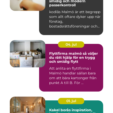
smidig och modern
passerkontroll
kodlås Malmö är ett begrepp
som allt oftare dyker upp när
företag,
bostadsrättsföreningar och
privat...
04. jul
Flyttfirma malmö så väljer
du rätt hjälp för en trygg
och smidig flytt
Att anlita en flyttfirma i
Malmö handlar sällan bara
om att bära kartonger från
punkt A till B. För ...
01. jul
Kakel borås inspiration,