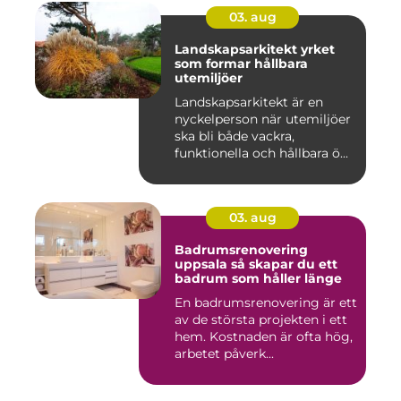
03. aug
Landskapsarkitekt yrket
som formar hållbara
utemiljöer
Landskapsarkitekt är en
nyckelperson när utemiljöer
ska bli både vackra,
funktionella och hållbara ö...
03. aug
Badrumsrenovering
uppsala så skapar du ett
badrum som håller länge
En badrumsrenovering är ett
av de största projekten i ett
hem. Kostnaden är ofta hög,
arbetet påverk...