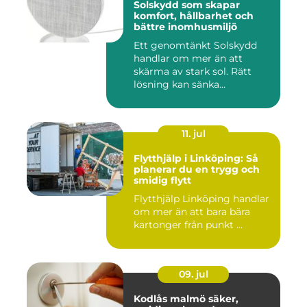
Solskydd som skapar
komfort, hållbarhet och
bättre inomhusmiljö
Ett genomtänkt Solskydd
handlar om mer än att
skärma av stark sol. Rätt
lösning kan sänka
inomhustem...
11. jul
Flytthjälp i Linköping: Så
planerar du en trygg och
smidig flytt
Flytthjälp Linköping handlar
om mer än att bara bära
kartonger från punkt ...
09. jul
Kodlås malmö säker,