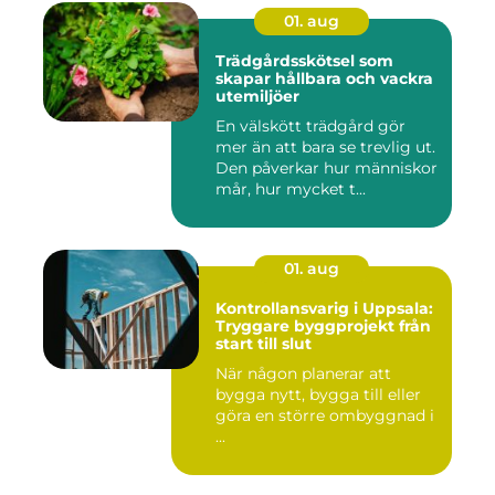
01. aug
Trädgårdsskötsel som
skapar hållbara och vackra
utemiljöer
En välskött trädgård gör
mer än att bara se trevlig ut.
Den påverkar hur människor
mår, hur mycket t...
01. aug
Kontrollansvarig i Uppsala:
Tryggare byggprojekt från
start till slut
När någon planerar att
bygga nytt, bygga till eller
göra en större ombyggnad i
...