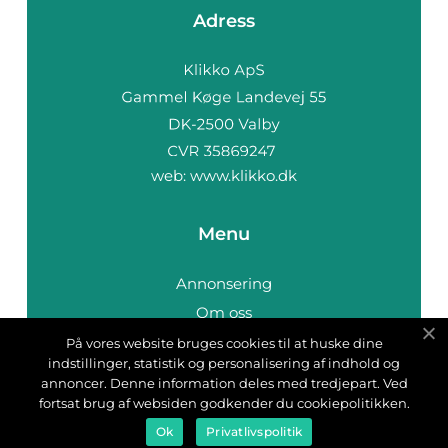
Adress
web:
www.klikko.dk
Menu
Annonsering
Om oss
Cookies
På vores website bruges cookies til at huske dine
indstillinger, statistik og personalisering af indhold og
Kontakta oss
annoncer. Denne information deles med tredjepart. Ved
Sitemap
fortsat brug af websiden godkender du cookiepolitikken.
Ok
Privatlivspolitik