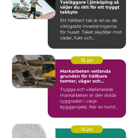
Takläggare i jönköping så
väljer du rätt för ett tryggt
takbyte
Ett hållbart tak är en av de
viktigaste investeringarna
för huset. Taket skyddar mot
väder, fukt och...
15. jul
Markarbeten vetlanda
grunden för hållbara
tomter, vägar och
byggprojekt
Trygga och välplanerade
markarbeten är den dolda
ryggraden i varje
byggprojekt. När en tomt
ska beby...
12. jul