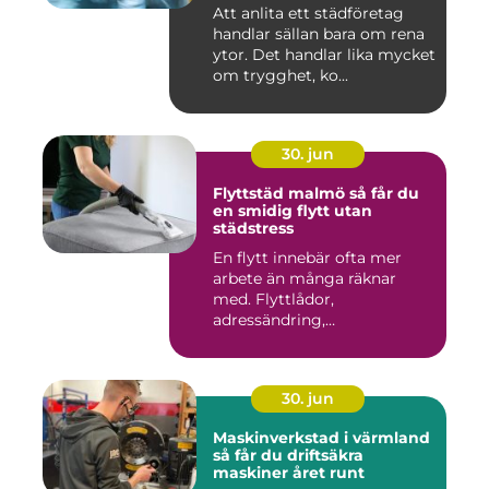
Att anlita ett städföretag
handlar sällan bara om rena
ytor. Det handlar lika mycket
om trygghet, ko...
30. jun
Flyttstäd malmö så får du
en smidig flytt utan
städstress
En flytt innebär ofta mer
arbete än många räknar
med. Flyttlådor,
adressändring,
nyckelkvittning och...
30. jun
Maskinverkstad i värmland
så får du driftsäkra
maskiner året runt