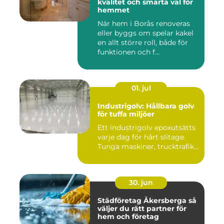
kvalitet och smarta val för
hemmet
När hem i Borås renoveras
eller byggs om spelar kakel
en allt större roll, både för
funktionen och f...
01. jul
Industrigolv: Hållbara golv
för tuffa miljöer
Ett industrigolv epoxutsätts
varje dag för hårt slitage.
Tunga maskiner, trucktrafik...
30. jun
Städföretag Åkersberga så
väljer du rätt partner för
hem och företag