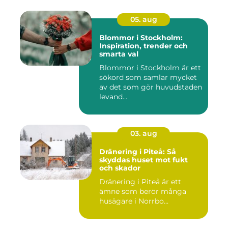
05. aug
Blommor i Stockholm:
Inspiration, trender och
smarta val
Blommor i Stockholm är ett
sökord som samlar mycket
av det som gör huvudstaden
levand...
03. aug
Dränering i Piteå: Så
skyddas huset mot fukt
och skador
Dränering i Piteå är ett
ämne som berör många
husägare i Norrbo...