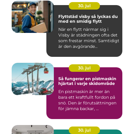
30. jul
Flyttstäd visby så lyckas du
med en smidig flytt
När en flytt närmar sig i
Visby är städningen ofta det
som frestar minst. Samtidigt
är den avgörande...
30. jul
Så fungerar en pistmaskin
hjärtat i varje skidområde
En pistmaskin är mer än
bara ett kraftfullt fordon på
snö. Den är förutsättningen
för jämna backar, ...
30. jul