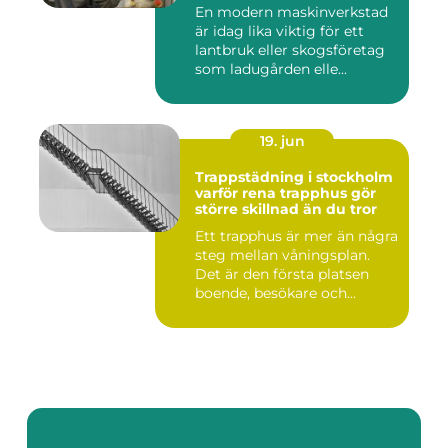
En modern maskinverkstad
är idag lika viktig för ett
lantbruk eller skogsföretag
som ladugården elle...
19. jun
Trappstädning i stockholm
varför rena trapphus gör
större skillnad än du tror
Ett trapphus är mer än några
steg mellan våningsplan.
Det är den första platsen
boende, besökare och...