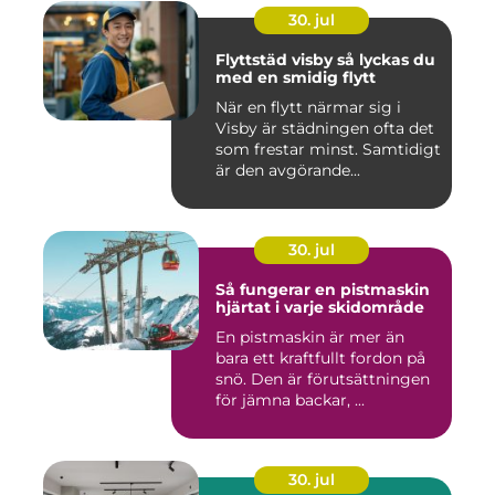
30. jul
Flyttstäd visby så lyckas du
med en smidig flytt
När en flytt närmar sig i
Visby är städningen ofta det
som frestar minst. Samtidigt
är den avgörande...
30. jul
Så fungerar en pistmaskin
hjärtat i varje skidområde
En pistmaskin är mer än
bara ett kraftfullt fordon på
snö. Den är förutsättningen
för jämna backar, ...
30. jul