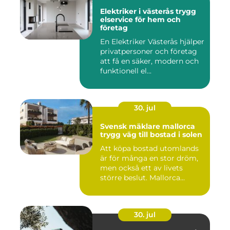
Elektriker i västerås trygg
elservice för hem och
företag
En Elektriker Västerås hjälper
privatpersoner och företag
att få en säker, modern och
funktionell el...
30. jul
Svensk mäklare mallorca
trygg väg till bostad i solen
Att köpa bostad utomlands
är för många en stor dröm,
men också ett av livets
större beslut. Mallorca...
30. jul