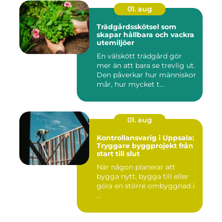
01. aug
Trädgårdsskötsel som
skapar hållbara och vackra
utemiljöer
En välskött trädgård gör
mer än att bara se trevlig ut.
Den påverkar hur människor
mår, hur mycket t...
01. aug
Kontrollansvarig i Uppsala:
Tryggare byggprojekt från
start till slut
När någon planerar att
bygga nytt, bygga till eller
göra en större ombyggnad i
...