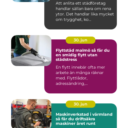
Att anlita ett städföretag
handlar sällan bara om rena
ytor. Det handlar lika mycket
om trygghet, ko...
30. jun
Flyttstäd malmö så får du
en smidig flytt utan
städstress
En flytt innebär ofta mer
arbete än många räknar
med. Flyttlådor,
adressändring,
nyckelkvittning och...
30. jun
Maskinverkstad i värmland
så får du driftsäkra
maskiner året runt