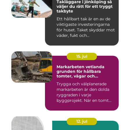
Takläggare i jönköping så
väljer du rätt för ett tryggt
takbyte
Ett hållbart tak är en av de
viktigaste investeringarna
för huset. Taket skyddar mot
väder, fukt och...
15. jul
Markarbeten vetlanda
grunden för hållbara
tomter, vägar och
byggprojekt
Trygga och välplanerade
markarbeten är den dolda
ryggraden i varje
byggprojekt. När en tomt
ska beby...
12. jul