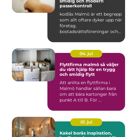
smidig och modern
passerkontroll
kodlås Malmö är ett begrepp
som allt oftare dyker upp när
företag,
bostadsrättsföreningar och
privat...
04. jul
Flyttfirma malmö så väljer
du rätt hjälp för en trygg
och smidig flytt
Att anlita en flyttfirma i
Malmö handlar sällan bara
om att bära kartonger från
punkt A till B. För ...
01. jul
Kakel borås inspiration,