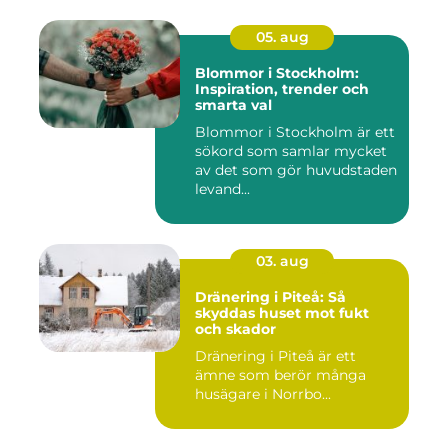
05. aug
Blommor i Stockholm:
Inspiration, trender och
smarta val
Blommor i Stockholm är ett
sökord som samlar mycket
av det som gör huvudstaden
levand...
03. aug
Dränering i Piteå: Så
skyddas huset mot fukt
och skador
Dränering i Piteå är ett
ämne som berör många
husägare i Norrbo...