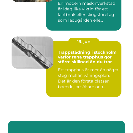
En modern maskinverkstad
är idag lika viktig för ett
lantbruk eller skogsföretag
som ladugården elle...
19. jun
Trappstädning i stockholm
varför rena trapphus gör
större skillnad än du tror
Ett trapphus är mer än några
steg mellan våningsplan.
Det är den första platsen
boende, besökare och...