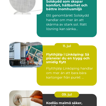
Solskydd som skapar
komfort, hållbarhet och
bättre inomhusmiljö
Ett genomtänkt Solskydd
handlar om mer än att
skärma av stark sol. Rätt
lösning kan sänka
inomhustem...
11. jul
Flytthjälp i Linköping: Så
planerar du en trygg och
smidig flytt
Flytthjälp Linköping handlar
om mer än att bara bära
kartonger från punkt ...
09. jul
Kodlås malmö säker,