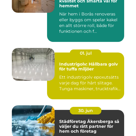
kvalitet och smarta val för
hemmet
När hem i Borås renoveras
eller byggs om spelar kakel
en allt större roll, både för
funktionen och f...
01. jul
Industrigolv: Hållbara golv
för tuffa miljöer
Ett industrigolv epoxutsätts
varje dag för hårt slitage.
Tunga maskiner, trucktrafik...
30. jun
Städföretag Åkersberga så
väljer du rätt partner för
hem och företag