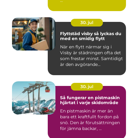
...
30. jul
Flyttstäd visby så lyckas du
med en smidig flytt
När en flytt närmar sig i
Visby är städningen ofta det
som frestar minst. Samtidigt
är den avgörande...
30. jul
Så fungerar en pistmaskin
hjärtat i varje skidområde
En pistmaskin är mer än
bara ett kraftfullt fordon på
snö. Den är förutsättningen
för jämna backar, ...