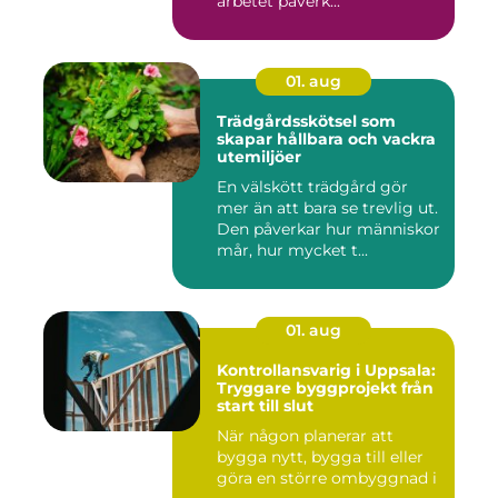
arbetet påverk...
01. aug
Trädgårdsskötsel som
skapar hållbara och vackra
utemiljöer
En välskött trädgård gör
mer än att bara se trevlig ut.
Den påverkar hur människor
mår, hur mycket t...
01. aug
Kontrollansvarig i Uppsala:
Tryggare byggprojekt från
start till slut
När någon planerar att
bygga nytt, bygga till eller
göra en större ombyggnad i