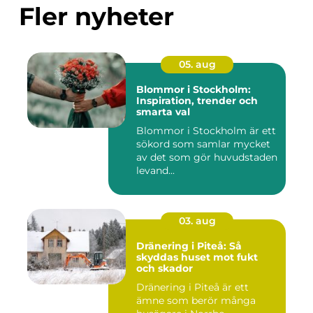
Fler nyheter
05. aug
Blommor i Stockholm:
Inspiration, trender och
smarta val
Blommor i Stockholm är ett
sökord som samlar mycket
av det som gör huvudstaden
levand...
03. aug
Dränering i Piteå: Så
skyddas huset mot fukt
och skador
Dränering i Piteå är ett
ämne som berör många