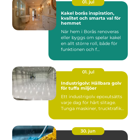
01. jul
Kakel borås inspiration,
kvalitet och smarta val för
hemmet
När hem i Borås renoveras
eller byggs om spelar kakel
en allt större roll, både för
funktionen och f...
01. jul
Industrigolv: Hållbara golv
för tuffa miljöer
Ett industrigolv epoxutsätts
varje dag för hårt slitage.
Tunga maskiner, trucktrafik...
30. jun