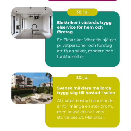
30. jul
Elektriker i västerås trygg
elservice för hem och
företag
En Elektriker Västerås hjälper
privatpersoner och företag
att få en säker, modern och
funktionell el...
30. jul
Svensk mäklare mallorca
trygg väg till bostad i solen
Att köpa bostad utomlands
är för många en stor dröm,
men också ett av livets
större beslut. Mallorca...