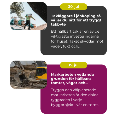
30. jul
Takläggare i jönköping så
väljer du rätt för ett tryggt
takbyte
Ett hållbart tak är en av de
viktigaste investeringarna
för huset. Taket skyddar mot
väder, fukt och...
15. jul
Markarbeten vetlanda
grunden för hållbara
tomter, vägar och
byggprojekt
Trygga och välplanerade
markarbeten är den dolda
ryggraden i varje
byggprojekt. När en tomt
ska beby...