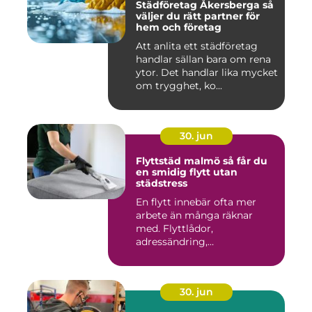
Städföretag Åkersberga så
väljer du rätt partner för
hem och företag
Att anlita ett städföretag
handlar sällan bara om rena
ytor. Det handlar lika mycket
om trygghet, ko...
30. jun
Flyttstäd malmö så får du
en smidig flytt utan
städstress
En flytt innebär ofta mer
arbete än många räknar
med. Flyttlådor,
adressändring,
nyckelkvittning och...
30. jun