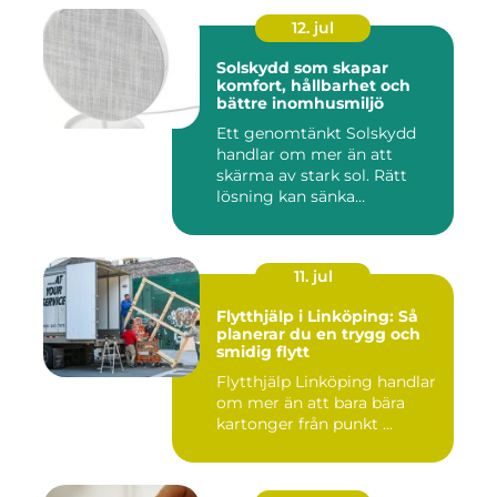
12. jul
Solskydd som skapar
komfort, hållbarhet och
bättre inomhusmiljö
Ett genomtänkt Solskydd
handlar om mer än att
skärma av stark sol. Rätt
lösning kan sänka
inomhustem...
11. jul
Flytthjälp i Linköping: Så
planerar du en trygg och
smidig flytt
Flytthjälp Linköping handlar
om mer än att bara bära
kartonger från punkt ...