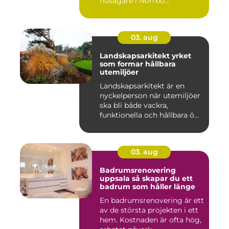
husägare i Norrbo...
03. aug
Landskapsarkitekt yrket
som formar hållbara
utemiljöer
Landskapsarkitekt är en
nyckelperson när utemiljöer
ska bli både vackra,
funktionella och hållbara ö...
03. aug
Badrumsrenovering
uppsala så skapar du ett
badrum som håller länge
En badrumsrenovering är ett
av de största projekten i ett
hem. Kostnaden är ofta hög,