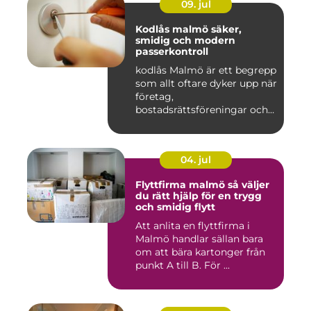
09. jul
Kodlås malmö säker,
smidig och modern
passerkontroll
kodlås Malmö är ett begrepp
som allt oftare dyker upp när
företag,
bostadsrättsföreningar och
privat...
04. jul
Flyttfirma malmö så väljer
du rätt hjälp för en trygg
och smidig flytt
Att anlita en flyttfirma i
Malmö handlar sällan bara
om att bära kartonger från
punkt A till B. För ...