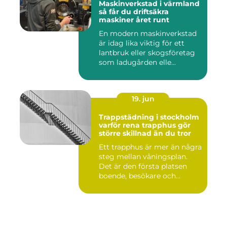
Maskinverkstad i värmland
så får du driftsäkra
maskiner året runt
En modern maskinverkstad
är idag lika viktig för ett
lantbruk eller skogsföretag
som ladugården elle...
19. jun
Trappstädning i stockholm
varför rena trapphus gör
större skillnad än du tror
Ett trapphus är mer än några
steg mellan våningsplan.
Det är den första platsen
boende, besökare och...