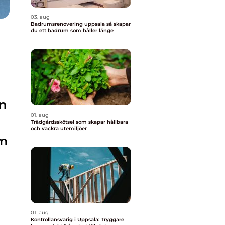
03. aug
Badrumsrenovering uppsala så skapar
du ett badrum som håller länge
en
01. aug
Trädgårdsskötsel som skapar hållbara
och vackra utemiljöer
om
01. aug
Kontrollansvarig i Uppsala: Tryggare