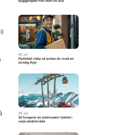
byggprojekt från start till slut
ll
30. jul
n
Flyttstäd visby så lyckas du med en
smidig flytt
å
30. jul
Så fungerar en pistmaskin hjärtat i
varje skidområde