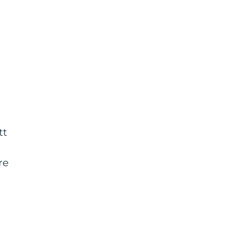
tt
re