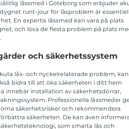
pålitlig låssmed i Göteborg som erbjuder ak
 dygnet runt-jour för låsproblem är essentiel
rhet. En expertis låssmed kan vara på plats
gnet, och lösa de flesta problem på plats m
.
gärder och säkerhetssystem
akuta lås- och nyckelrelaterade problem, kan
så bidra till att öka säkerheten i ditt hem
a innebär installation av säkerhetsdörrar,
rvakningssystem. Professionella låssmeder g
bedöma säkerhetsrisker och rekommendera
 förbättra säkerheten. De kan även informer
äkerhetsteknologi, som smarta lås och