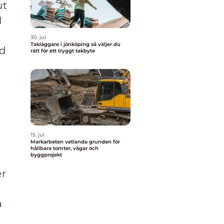
ut
l
30. jul
Takläggare i jönköping så väljer du
ed
rätt för ett tryggt takbyte
15. jul
Markarbeten vetlanda grunden för
hållbara tomter, vägar och
byggprojekt
er
a