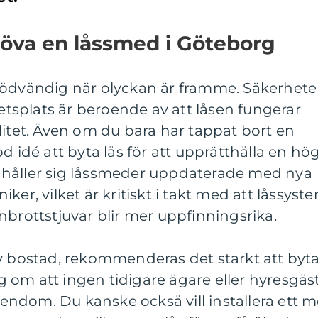
höva en låssmed i Göteborg
nödvändig när olyckan är framme. Säkerhet
betsplats är beroende av att låsen fungerar
litet. Även om du bara har tappat bort en
d idé att byta lås för att upprätthålla en hö
 håller sig låssmeder uppdaterade med nya
ker, vilket är kritiskt i takt med att låssyst
nbrottstjuvar blir mer uppfinningsrika.
en ny bostad, rekommenderas det starkt att byt
sig om att ingen tidigare ägare eller hyresgäs
egendom. Du kanske också vill installera ett m