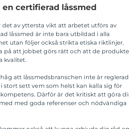
a en certifierad låssmed
 det av yttersta vikt att arbetet utförs av
rad låssmed är inte bara utbildad i alla
t utan följer också strikta etiska riktlinjer.
a på att jobbet görs rätt och att de produkte
kvalitet.
ihåg att låssmedsbranschen inte är reglerad 
 i stort sett vem som helst kan kalla sig för
mpetens. Därför är det kritiskt att göra d
ssmed med goda referenser och nödvändiga
d kommer också att kunna erbjuda dig råd o