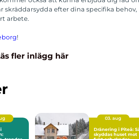
r skräddarsydda efter dina specifika behov,
rt arbete.
eborg
!
äs fler inlägg här
er
aug
03. aug
i
Dränering i Piteå: S
m:
skyddas huset mot