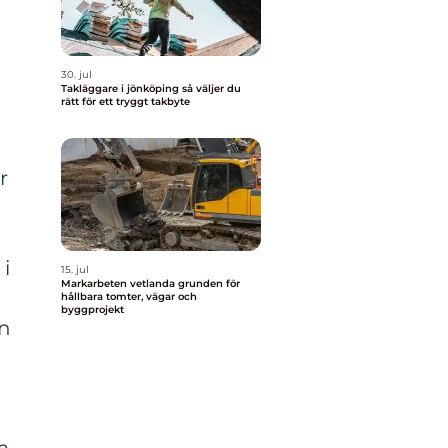
30. jul
Takläggare i jönköping så väljer du
rätt för ett tryggt takbyte
r
i
15. jul
Markarbeten vetlanda grunden för
hållbara tomter, vägar och
byggprojekt
in
m