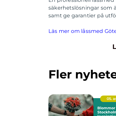
säkerhetslösningar som ä
samt ge garantier på utfö
Läs mer om låssmed Göt
L
Fler nyhet
05. 
Blommor 
Stockhol