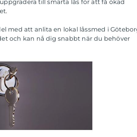
uppgradera till smarta lås för att få ökad
et.
l med att anlita en lokal låssmed i Götebo
ådet och kan nå dig snabbt när du behöver