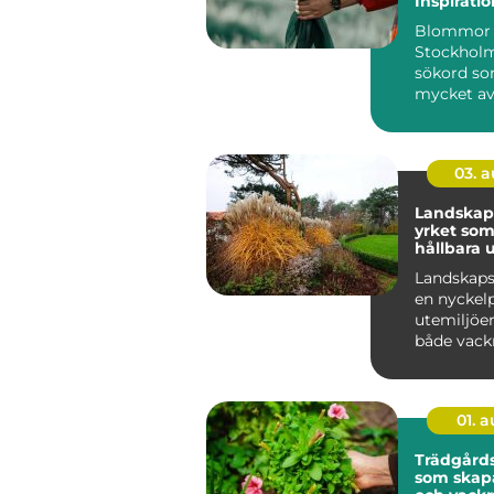
Inspiratio
och smart
Blommor 
Stockholm
sökord so
mycket av
gör huvud
levand...
03. 
Landskap
yrket som
hållbara 
Landskaps
en nyckel
utemiljöer
både vackr
funktionel
hållbara ö..
01. 
Trädgårds
som skapa