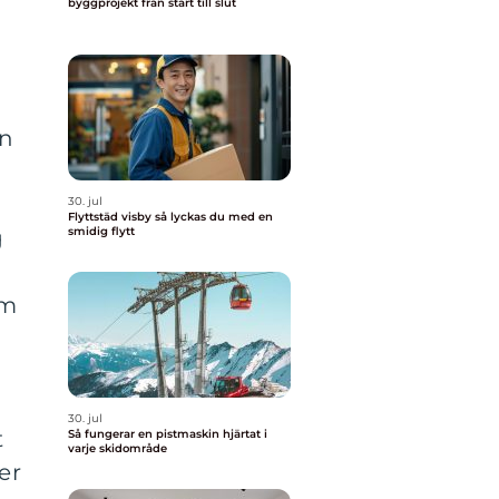
byggprojekt från start till slut
en
30. jul
Flyttstäd visby så lyckas du med en
smidig flytt
g
em
a
30. jul
t
Så fungerar en pistmaskin hjärtat i
varje skidområde
er