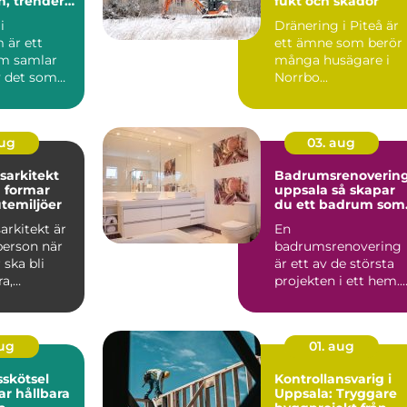
n, trender
fukt och skador
a val
i
Dränering i Piteå är
 är ett
ett ämne som berör
m samlar
många husägare i
 det som
Norrbo...
staden
aug
03. aug
sarkitekt
Badrumsrenoverin
 formar
uppsala så skapar
utemiljöer
du ett badrum som
håller länge
arkitekt är
En
person när
badrumsrenovering
 ska bli
är ett av de största
a,
projekten i ett hem.
la och
Kostnaden är ofta
.
hög, arbetet påverk...
aug
01. aug
skötsel
Kontrollansvarig i
r hållbara
Uppsala: Tryggare