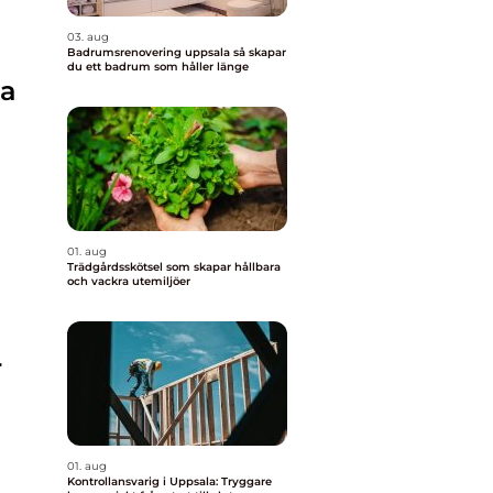
03. aug
Badrumsrenovering uppsala så skapar
du ett badrum som håller länge
na
01. aug
Trädgårdsskötsel som skapar hållbara
och vackra utemiljöer
r
01. aug
Kontrollansvarig i Uppsala: Tryggare