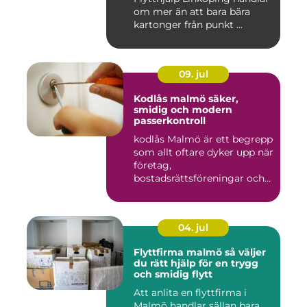
om mer än att bara bära
kartonger från punkt ...
09. jul
Kodlås malmö säker,
smidig och modern
passerkontroll
kodlås Malmö är ett begrepp
som allt oftare dyker upp när
företag,
bostadsrättsföreningar och
privat...
04. jul
Flyttfirma malmö så väljer
du rätt hjälp för en trygg
och smidig flytt
Att anlita en flyttfirma i
Malmö handlar sällan bara