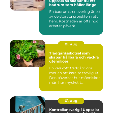
uppsala så skapar du ett
badrum som håller länge
En badrumsrenovering är ett
av de största projekten i ett
hem. Kostnaden är ofta hög,
arbetet påverk...
01. aug
Trädgårdsskötsel som
skapar hållbara och vackra
utemiljöer
En välskött trädgård gör
mer än att bara se trevlig ut.
Den påverkar hur människor
mår, hur mycket t...
01. aug
Kontrollansvarig i Uppsala: