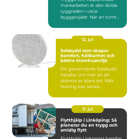
markarbeten är den dolda
ryggraden i varje
byggprojekt. När en tomt
ska beby...
12. jul
Solskydd som skapar
komfort, hållbarhet och
bättre inomhusmiljö
Ett genomtänkt Solskydd
handlar om mer än att
skärma av stark sol. Rätt
lösning kan sänka
inomhustem...
11. jul
Flytthjälp i Linköping: Så
planerar du en trygg och
smidig flytt
Flytthjälp Linköping handlar