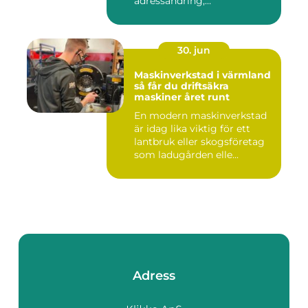
adressändring,
nyckelkvittning och...
30. jun
Maskinverkstad i värmland
så får du driftsäkra
maskiner året runt
En modern maskinverkstad
är idag lika viktig för ett
lantbruk eller skogsföretag
som ladugården elle...
Adress