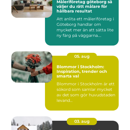
Måleriföretag göteborg så
väljer du rätt målare för
hållbara resultat
Att anlita ett måleriföretag i
Göteborg handlar om
mycket mer än att sätta lite
ny färg på väggarna....
05. aug
Blommor i Stockholm:
Inspiration, trender och
smarta val
Blommor i Stockholm är ett
sökord som samlar mycket
av det som gör huvudstaden
levand...
03. aug