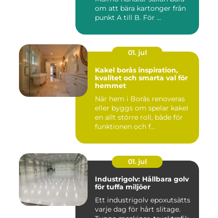
om att bära kartonger från
punkt A till B. För ...
01. jul
Kakel borås inspiration,
kvalitet och smarta val för
hemmet
När hem i Borås renoveras
eller byggs om spelar kakel
en allt större roll, både för
funktionen och f...
01. jul
Industrigolv: Hållbara golv
för tuffa miljöer
Ett industrigolv epoxutsätts
varje dag för hårt slitage.