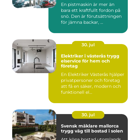
En pistmaskin är mer än
bara ett kraftfullt fordon på
snö. Den är förutsättningen
för jämna backar, ...
30. jul
Elektriker i västerås trygg
elservice för hem och
företag
En Elektriker Västerås hjälper
privatpersoner och företag
att få en säker, modern och
funktionell el...
30. jul
Svensk mäklare mallorca
trygg väg till bostad i solen
Att köpa bostad utomlands