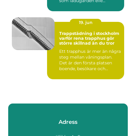
som ladugården elle...
19. jun
Trappstädning i stockholm
varför rena trapphus gör
större skillnad än du tror
Ett trapphus är mer än några
steg mellan våningsplan.
Det är den första platsen
boende, besökare och...
Adress