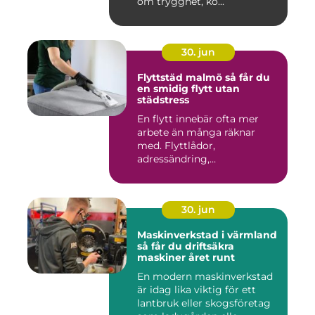
om trygghet, ko...
30. jun
Flyttstäd malmö så får du
en smidig flytt utan
städstress
En flytt innebär ofta mer
arbete än många räknar
med. Flyttlådor,
adressändring,
nyckelkvittning och...
30. jun
Maskinverkstad i värmland
så får du driftsäkra
maskiner året runt
En modern maskinverkstad
är idag lika viktig för ett
lantbruk eller skogsföretag