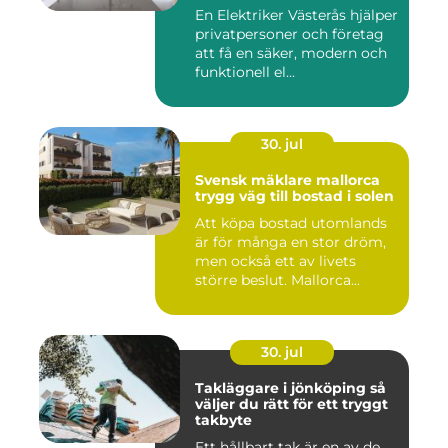
En Elektriker Västerås hjälper
privatpersoner och företag
att få en säker, modern och
funktionell el...
30. jul
Svensk mäklare mallorca
trygg väg till bostad i solen
Att köpa bostad utomlands
är för många en stor dröm,
men också ett av livets
större beslut. Mallorca...
30. jul
Takläggare i jönköping så
väljer du rätt för ett tryggt
takbyte
Ett hållbart tak är en av de