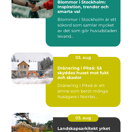
Blommor i Stockholm:
Inspiration, trender och
smarta val
Blommor i Stockholm är ett
sökord som samlar mycket
av det som gör huvudstaden
levand...
03. aug
Dränering i Piteå: Så
skyddas huset mot fukt
och skador
Dränering i Piteå är ett
ämne som berör många
husägare i Norrbo...
03. aug
Landskapsarkitekt yrket