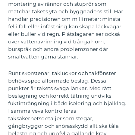
montering av rännor och stuprör som
matchar takets yta och byggnadens stil. Här
handlar precisionen om millimeter: minsta
fel i fall eller infästning kan skapa läckvägar
eller buller vid regn. Plåtslagaren ser också
över vattenavrinning vid trånga hörn,
burspråk och andra problemzoner där
smältvatten gärna stannar.
Runt skorstenar, takluckor och takfönster
behövs specialformade beslag. Dessa
punkter är takets svaga länkar. Med rätt
beslagning och korrekt tätning undviks
fuktinträngning i både isolering och bjälklag.
I samma veva kontrolleras
taksäkerhetsdetaljer som stegar,
gångbryggor och snörasskydd allt ska tåla
belastning och uppfylla gällande krav.