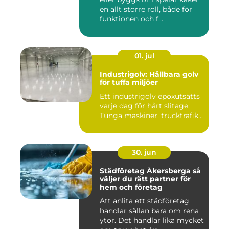
en allt större roll, både för
funktionen och f...
01. jul
Industrigolv: Hållbara golv
för tuffa miljöer
Ett industrigolv epoxutsätts
varje dag för hårt slitage.
Tunga maskiner, trucktrafik...
30. jun
Städföretag Åkersberga så
väljer du rätt partner för
hem och företag
Att anlita ett städföretag
handlar sällan bara om rena
ytor. Det handlar lika mycket