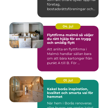
företag,
bostadsrättsföreningar och
privat...
04. jul
Flyttfirma malmö så väljer
du rätt hjälp för en trygg
och smidig flytt
Att anlita en flyttfirma i
Malmö handlar sällan bara
om att bära kartonger från
punkt A till B. För ...
01. jul
Kakel borås inspiration,
kvalitet och smarta val för
hemmet
När hem i Borås renoveras
eller byggs om spelar kakel