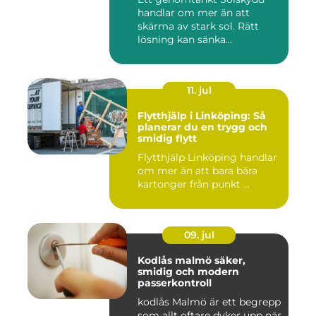
handlar om mer än att
skärma av stark sol. Rätt
lösning kan sänka
inomhustem...
11. jul
Flytthjälp i Linköping: Så
planerar du en trygg och
smidig flytt
Flytthjälp Linköping handlar
om mer än att bara bära
kartonger från punkt ...
09. jul
Kodlås malmö säker,
smidig och modern
passerkontroll
kodlås Malmö är ett begrepp
som allt oftare dyker upp när