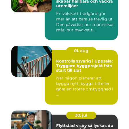
skapar hållbara och vackra
utemiljöer
En välskött trädgård gör
mer än att bara se trevlig ut.
Den påverkar hur människor
mår, hur mycket t...
01. aug
Kontrollansvarig i Uppsala:
Tryggare byggprojekt från
start till slut
När någon planerar att
bygga nytt, bygga till eller
göra en större ombyggnad i
...
30. jul
Flyttstäd visby så lyckas du