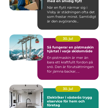
med en smidig flytt
När en flytt närmar sig i
Visby är städningen ofta det
som frestar minst. Samtidigt
är den avgörande...
30. jul
Så fungerar en pistmaskin
hjärtat i varje skidområde
En pistmaskin är mer än
bara ett kraftfullt fordon på
snö. Den är förutsättningen
för jämna backar, ...
30. jul
Elektriker i västerås trygg
elservice för hem och
företag