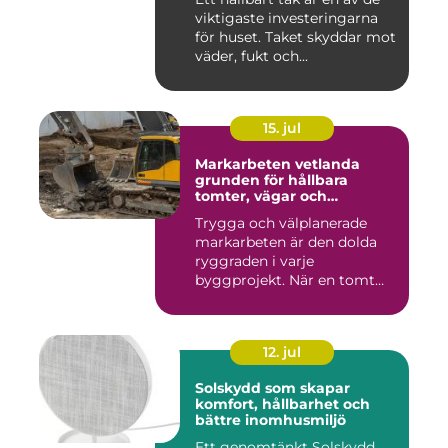
viktigaste investeringarna
för huset. Taket skyddar mot
väder, fukt och...
15. jul
Markarbeten vetlanda
grunden för hållbara
tomter, vägar och
byggprojekt
Trygga och välplanerade
markarbeten är den dolda
ryggraden i varje
byggprojekt. När en tomt
ska beby...
12. jul
Solskydd som skapar
komfort, hållbarhet och
bättre inomhusmiljö
Ett genomtänkt Solskydd