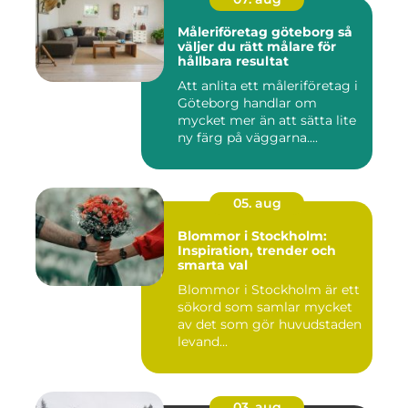
Måleriföretag göteborg så
väljer du rätt målare för
hållbara resultat
Att anlita ett måleriföretag i
Göteborg handlar om
mycket mer än att sätta lite
ny färg på väggarna....
05. aug
Blommor i Stockholm:
Inspiration, trender och
smarta val
Blommor i Stockholm är ett
sökord som samlar mycket
av det som gör huvudstaden
levand...
03. aug