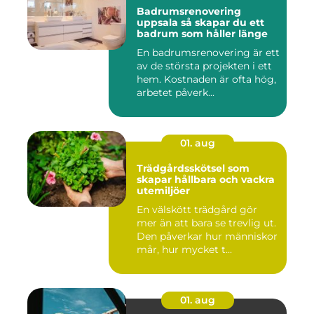
Badrumsrenovering
uppsala så skapar du ett
badrum som håller länge
En badrumsrenovering är ett
av de största projekten i ett
hem. Kostnaden är ofta hög,
arbetet påverk...
01. aug
Trädgårdsskötsel som
skapar hållbara och vackra
utemiljöer
En välskött trädgård gör
mer än att bara se trevlig ut.
Den påverkar hur människor
mår, hur mycket t...
01. aug