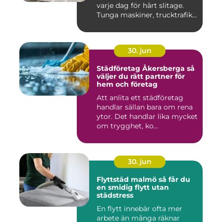
varje dag för hårt slitage.
Tunga maskiner, trucktrafik...
30. jun
Städföretag Åkersberga så
väljer du rätt partner för
hem och företag
Att anlita ett städföretag
handlar sällan bara om rena
ytor. Det handlar lika mycket
om trygghet, ko...
30. jun
Flyttstäd malmö så får du
en smidig flytt utan
städstress
En flytt innebär ofta mer
arbete än många räknar