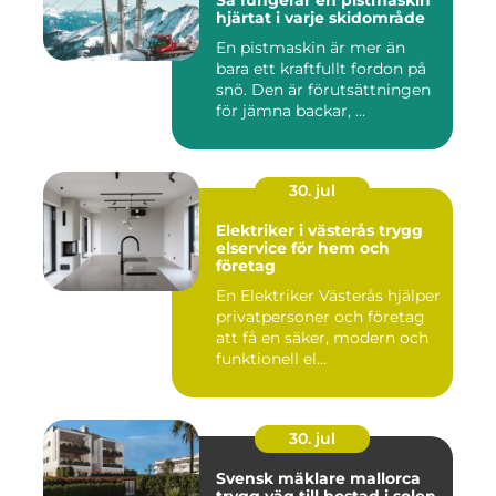
Så fungerar en pistmaskin
hjärtat i varje skidområde
En pistmaskin är mer än
bara ett kraftfullt fordon på
snö. Den är förutsättningen
för jämna backar, ...
30. jul
Elektriker i västerås trygg
elservice för hem och
företag
En Elektriker Västerås hjälper
privatpersoner och företag
att få en säker, modern och
funktionell el...
30. jul
Svensk mäklare mallorca