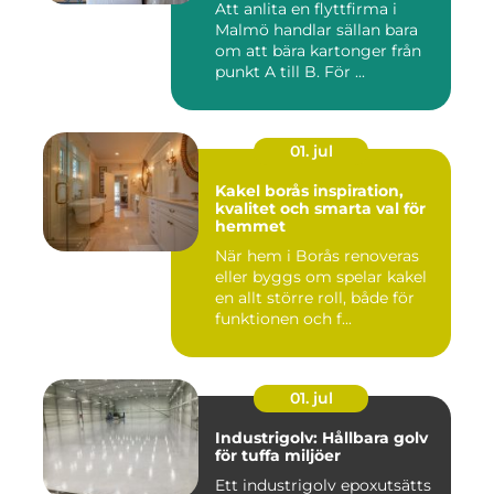
Att anlita en flyttfirma i
Malmö handlar sällan bara
om att bära kartonger från
punkt A till B. För ...
01. jul
Kakel borås inspiration,
kvalitet och smarta val för
hemmet
När hem i Borås renoveras
eller byggs om spelar kakel
en allt större roll, både för
funktionen och f...
01. jul
Industrigolv: Hållbara golv
för tuffa miljöer
Ett industrigolv epoxutsätts