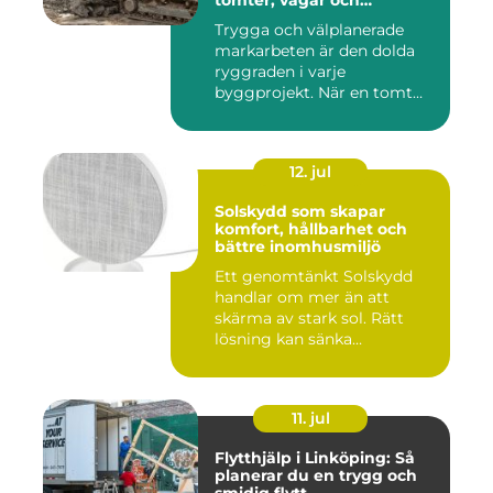
tomter, vägar och
byggprojekt
Trygga och välplanerade
markarbeten är den dolda
ryggraden i varje
byggprojekt. När en tomt
ska beby...
12. jul
Solskydd som skapar
komfort, hållbarhet och
bättre inomhusmiljö
Ett genomtänkt Solskydd
handlar om mer än att
skärma av stark sol. Rätt
lösning kan sänka
inomhustem...
11. jul
Flytthjälp i Linköping: Så
planerar du en trygg och