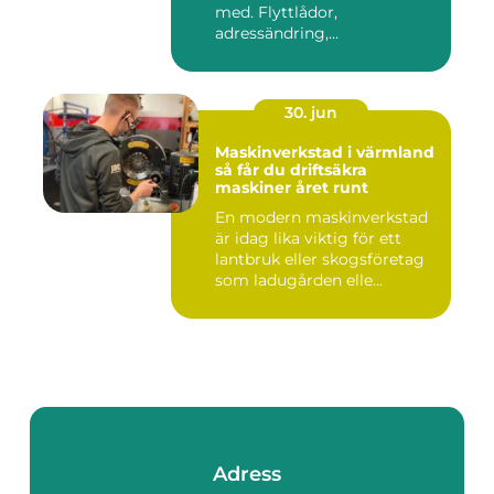
med. Flyttlådor,
adressändring,
nyckelkvittning och...
30. jun
Maskinverkstad i värmland
så får du driftsäkra
maskiner året runt
En modern maskinverkstad
är idag lika viktig för ett
lantbruk eller skogsföretag
som ladugården elle...
Adress