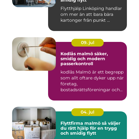
smidig flytt
Flytthjälp Linköping handlar
om mer än att bara bära
kartonger från punkt ...
09. jul
Kodlås malmö säker,
smidig och modern
passerkontroll
kodlås Malmö är ett begrepp
som allt oftare dyker upp när
företag,
bostadsrättsföreningar och
privat...
04. jul
Flyttfirma malmö så väljer
du rätt hjälp för en trygg
och smidig flytt