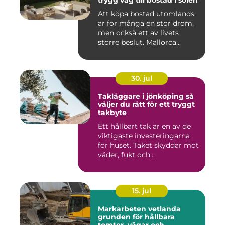
trygg väg till bostad i solen
Att köpa bostad utomlands
är för många en stor dröm,
men också ett av livets
större beslut. Mallorca...
30. jul
Takläggare i jönköping så
väljer du rätt för ett tryggt
takbyte
Ett hållbart tak är en av de
viktigaste investeringarna
för huset. Taket skyddar mot
väder, fukt och...
15. jul
Markarbeten vetlanda
grunden för hållbara