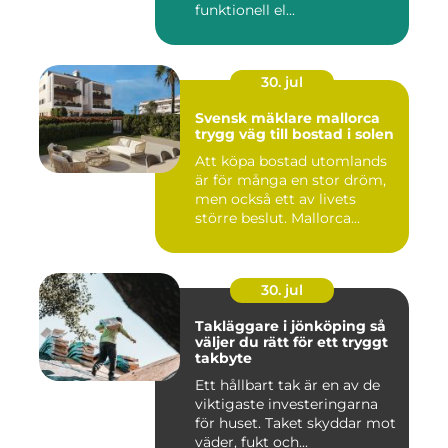
funktionell el...
30. jul
Svensk mäklare mallorca
trygg väg till bostad i solen
Att köpa bostad utomlands
är för många en stor dröm,
men också ett av livets
större beslut. Mallorca...
30. jul
Takläggare i jönköping så
väljer du rätt för ett tryggt
takbyte
Ett hållbart tak är en av de
viktigaste investeringarna
för huset. Taket skyddar mot
väder, fukt och...