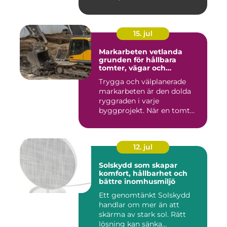
15. jul
Markarbeten vetlanda
grunden för hållbara
tomter, vägar och
byggprojekt
Trygga och välplanerade
markarbeten är den dolda
ryggraden i varje
byggprojekt. När en tomt
ska beby...
12. jul
Solskydd som skapar
komfort, hållbarhet och
bättre inomhusmiljö
Ett genomtänkt Solskydd
handlar om mer än att
skärma av stark sol. Rätt
lösning kan sänka