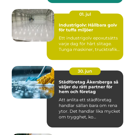
01. jul
Industrigolv: Hållbara golv
för tuffa miljöer
Ett industrigolv epoxutsätts
varje dag för hårt slitage.
Tunga maskiner, trucktrafik...
30. jun
Städföretag Åkersberga så
väljer du rätt partner för
hem och företag
Att anlita ett städföretag
handlar sällan bara om rena
ytor. Det handlar lika mycket
om trygghet, ko...