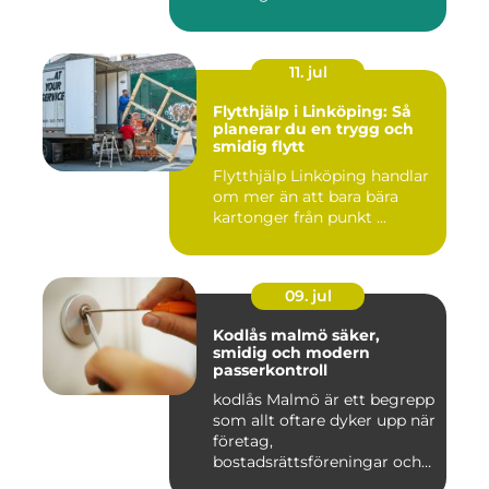
inomhustem...
11. jul
Flytthjälp i Linköping: Så
planerar du en trygg och
smidig flytt
Flytthjälp Linköping handlar
om mer än att bara bära
kartonger från punkt ...
09. jul
Kodlås malmö säker,
smidig och modern
passerkontroll
kodlås Malmö är ett begrepp
som allt oftare dyker upp när
företag,
bostadsrättsföreningar och
privat...