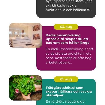
nyckelperson när utemiljöer
ska bli både vackra,
funktionella och hållbara ö...
03. aug
Badrumsrenovering
uppsala så skapar du ett
badrum som håller länge
En badrumsrenovering är ett
av de största projekten i ett
hem. Kostnaden är ofta hög,
arbetet påverk...
01. aug
Trädgårdsskötsel som
skapar hållbara och vackra
utemiljöer
En välskött trädgård gör