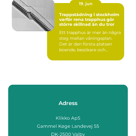
19. jun
Trappstädning i stockholm
varför rena trapphus gör
större skillnad än du tror
Ett trapphus är mer än några
steg mellan våningsplan.
Det är den första platsen
boende, besökare och...
Adress