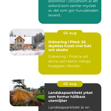
Blommor i Stockholm är ett
sökord som samlar mycket
av det som gör huvudstaden
levand...
03. aug
Dränering i Piteå: Så
skyddas huset mot fukt
och skador
Dränering i Piteå är ett
ämne som berör många
husägare i Norrbo...
03. aug
Landskapsarkitekt yrket
som formar hållbara
utemiljöer
Landskapsarkitekt är en