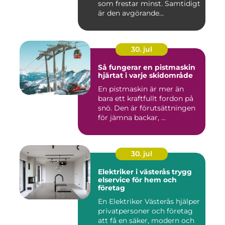
som frestar minst. Samtidigt
är den avgörande...
30. jul
Så fungerar en pistmaskin
hjärtat i varje skidområde
En pistmaskin är mer än
bara ett kraftfullt fordon på
snö. Den är förutsättningen
för jämna backar, ...
30. jul
Elektriker i västerås trygg
elservice för hem och
företag
En Elektriker Västerås hjälper
privatpersoner och företag
att få en säker, modern och