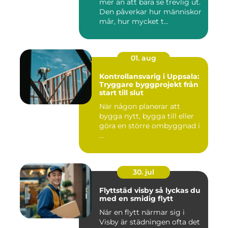
mer än att bara se trevlig ut.
Den påverkar hur människor
mår, hur mycket t...
01. aug
Kontrollansvarig i Uppsala:
Tryggare byggprojekt från
start till slut
När någon planerar att
bygga nytt, bygga till eller
göra en större ombyggnad i
...
30. jul
Flyttstäd visby så lyckas du
med en smidig flytt
När en flytt närmar sig i
Visby är städningen ofta det