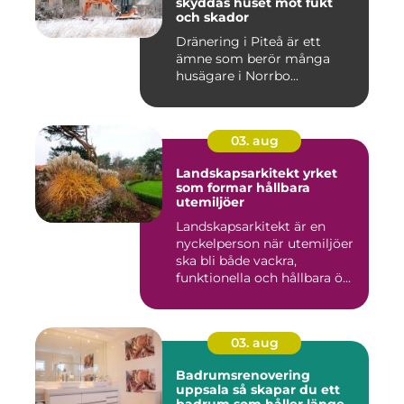
skyddas huset mot fukt
och skador
Dränering i Piteå är ett
ämne som berör många
husägare i Norrbo...
03. aug
Landskapsarkitekt yrket
som formar hållbara
utemiljöer
Landskapsarkitekt är en
nyckelperson när utemiljöer
ska bli både vackra,
funktionella och hållbara ö...
03. aug
Badrumsrenovering
uppsala så skapar du ett