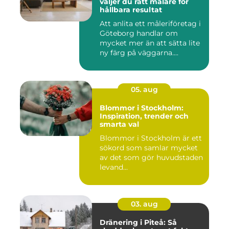
väljer du rätt målare för
hållbara resultat
Att anlita ett måleriföretag i
Göteborg handlar om
mycket mer än att sätta lite
ny färg på väggarna....
05. aug
Blommor i Stockholm:
Inspiration, trender och
smarta val
Blommor i Stockholm är ett
sökord som samlar mycket
av det som gör huvudstaden
levand...
03. aug
Dränering i Piteå: Så