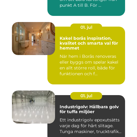
punkt A till B. För ...
01. jul
Kakel borås inspiration,
kvalitet och smarta val för
hemmet
När hem i Borås renoveras
eller byggs om spelar kakel
en allt större roll, både för
funktionen och f...
01. jul
Industrigolv: Hållbara golv
för tuffa miljöer
Ett industrigolv epoxutsätts
varje dag för hårt slitage.
Tunga maskiner, trucktrafik...