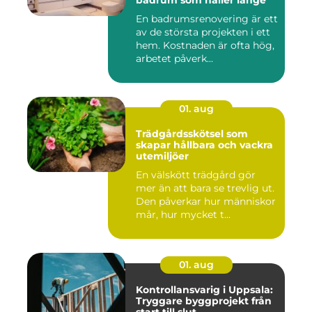
badrum som håller länge
En badrumsrenovering är ett
av de största projekten i ett
hem. Kostnaden är ofta hög,
arbetet påverk...
01. aug
Trädgårdsskötsel som
skapar hållbara och vackra
utemiljöer
En välskött trädgård gör
mer än att bara se trevlig ut.
Den påverkar hur människor
mår, hur mycket t...
01. aug
Kontrollansvarig i Uppsala:
Tryggare byggprojekt från