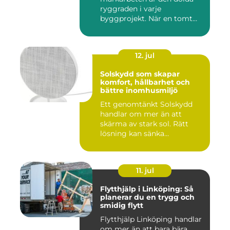
ryggraden i varje
byggprojekt. När en tomt
ska beby...
12. jul
Solskydd som skapar
komfort, hållbarhet och
bättre inomhusmiljö
Ett genomtänkt Solskydd
handlar om mer än att
skärma av stark sol. Rätt
lösning kan sänka
inomhustem...
11. jul
Flytthjälp i Linköping: Så
planerar du en trygg och
smidig flytt
Flytthjälp Linköping handlar
om mer än att bara bära