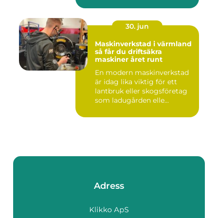
nyckelkvittning och...
30. jun
Maskinverkstad i värmland
så får du driftsäkra
maskiner året runt
En modern maskinverkstad
är idag lika viktig för ett
lantbruk eller skogsföretag
som ladugården elle...
Adress