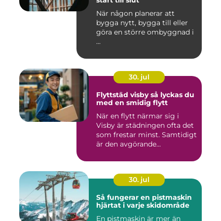
start till slut
När någon planerar att
bygga nytt, bygga till eller
göra en större ombyggnad i
...
30. jul
Flyttstäd visby så lyckas du
med en smidig flytt
När en flytt närmar sig i
Visby är städningen ofta det
som frestar minst. Samtidigt
är den avgörande...
30. jul
Så fungerar en pistmaskin
hjärtat i varje skidområde
En pistmaskin är mer än