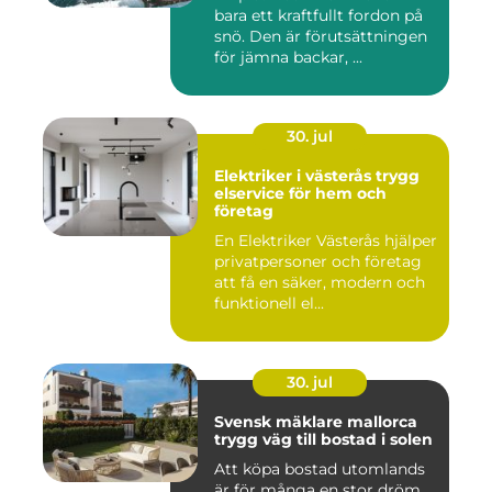
bara ett kraftfullt fordon på
snö. Den är förutsättningen
för jämna backar, ...
30. jul
Elektriker i västerås trygg
elservice för hem och
företag
En Elektriker Västerås hjälper
privatpersoner och företag
att få en säker, modern och
funktionell el...
30. jul
Svensk mäklare mallorca
trygg väg till bostad i solen
Att köpa bostad utomlands
är för många en stor dröm,