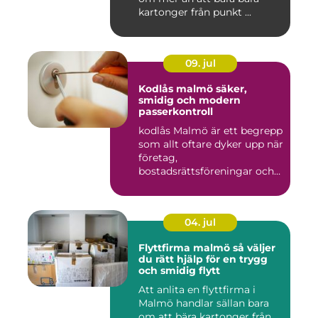
kartonger från punkt ...
09. jul
Kodlås malmö säker,
smidig och modern
passerkontroll
kodlås Malmö är ett begrepp
som allt oftare dyker upp när
företag,
bostadsrättsföreningar och
privat...
04. jul
Flyttfirma malmö så väljer
du rätt hjälp för en trygg
och smidig flytt
Att anlita en flyttfirma i
Malmö handlar sällan bara
om att bära kartonger från