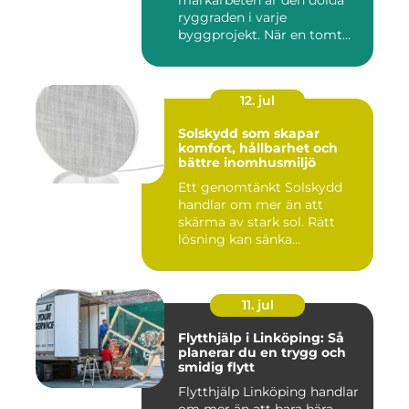
markarbeten är den dolda
ryggraden i varje
byggprojekt. När en tomt
ska beby...
12. jul
Solskydd som skapar
komfort, hållbarhet och
bättre inomhusmiljö
Ett genomtänkt Solskydd
handlar om mer än att
skärma av stark sol. Rätt
lösning kan sänka
inomhustem...
11. jul
Flytthjälp i Linköping: Så
planerar du en trygg och
smidig flytt
Flytthjälp Linköping handlar