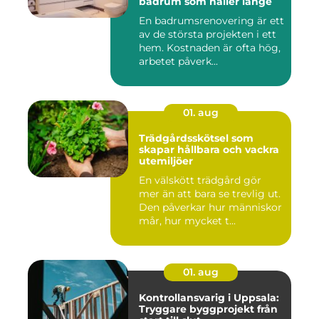
badrum som håller länge
En badrumsrenovering är ett
av de största projekten i ett
hem. Kostnaden är ofta hög,
arbetet påverk...
01. aug
Trädgårdsskötsel som
skapar hållbara och vackra
utemiljöer
En välskött trädgård gör
mer än att bara se trevlig ut.
Den påverkar hur människor
mår, hur mycket t...
01. aug
Kontrollansvarig i Uppsala:
Tryggare byggprojekt från