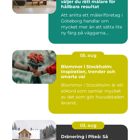
väljer du rätt målare för
hållbara resultat
Att anlita ett måleriföretag i
Göteborg handlar om
mycket mer än att sätta lite
ny färg på väggarna....
05. aug
Blommor i Stockholm:
Inspiration, trender och
smarta val
Blommor i Stockholm är ett
sökord som samlar mycket
av det som gör huvudstaden
levand...
03. aug
Dränering i Piteå: Så