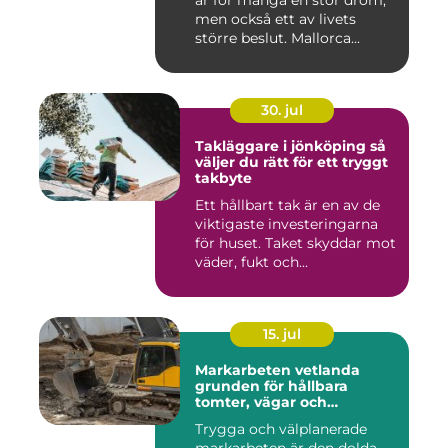
är för många en stor dröm,
men också ett av livets
större beslut. Mallorca...
30. jul
Takläggare i jönköping så
väljer du rätt för ett tryggt
takbyte
Ett hållbart tak är en av de
viktigaste investeringarna
för huset. Taket skyddar mot
väder, fukt och...
15. jul
Markarbeten vetlanda
grunden för hållbara
tomter, vägar och
byggprojekt
Trygga och välplanerade