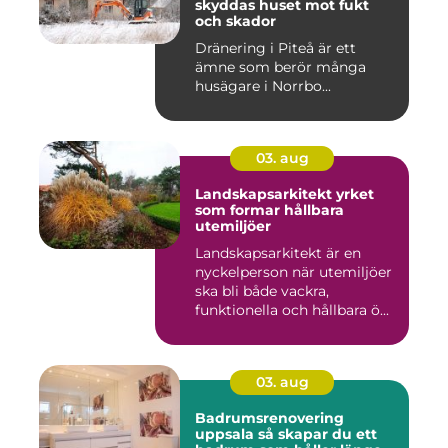
skyddas huset mot fukt
och skador
Dränering i Piteå är ett
ämne som berör många
husägare i Norrbo...
03. aug
Landskapsarkitekt yrket
som formar hållbara
utemiljöer
Landskapsarkitekt är en
nyckelperson när utemiljöer
ska bli både vackra,
funktionella och hållbara ö...
03. aug
Badrumsrenovering
uppsala så skapar du ett