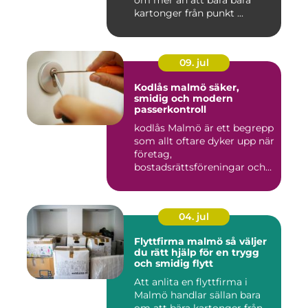
om mer än att bara bära
kartonger från punkt ...
09. jul
Kodlås malmö säker,
smidig och modern
passerkontroll
kodlås Malmö är ett begrepp
som allt oftare dyker upp när
företag,
bostadsrättsföreningar och
privat...
04. jul
Flyttfirma malmö så väljer
du rätt hjälp för en trygg
och smidig flytt
Att anlita en flyttfirma i
Malmö handlar sällan bara