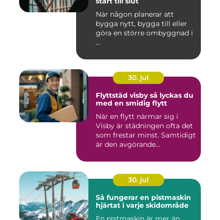
start till slut
När någon planerar att
bygga nytt, bygga till eller
göra en större ombyggnad i
...
30. jul
Flyttstäd visby så lyckas du
med en smidig flytt
När en flytt närmar sig i
Visby är städningen ofta det
som frestar minst. Samtidigt
är den avgörande...
30. jul
Så fungerar en pistmaskin
hjärtat i varje skidområde
En pistmaskin är mer än