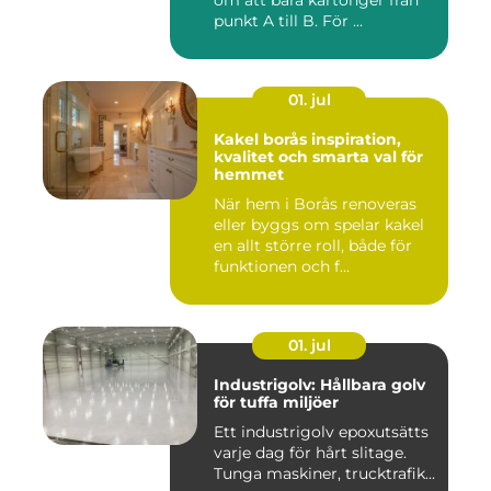
om att bära kartonger från
punkt A till B. För ...
01. jul
Kakel borås inspiration,
kvalitet och smarta val för
hemmet
När hem i Borås renoveras
eller byggs om spelar kakel
en allt större roll, både för
funktionen och f...
01. jul
Industrigolv: Hållbara golv
för tuffa miljöer
Ett industrigolv epoxutsätts
varje dag för hårt slitage.
Tunga maskiner, trucktrafik...