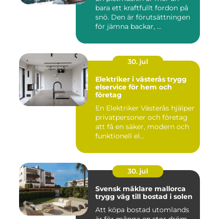
bara ett kraftfullt fordon på
snö. Den är förutsättningen
för jämna backar, ...
30. jul
Elektriker i västerås trygg
elservice för hem och
företag
En Elektriker Västerås hjälper
privatpersoner och företag
att få en säker, modern och
funktionell el...
30. jul
Svensk mäklare mallorca
trygg väg till bostad i solen
Att köpa bostad utomlands