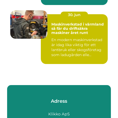
nyckelkvittning och...
30. jun
Maskinverkstad i värmland
så får du driftsäkra
maskiner året runt
En modern maskinverkstad
är idag lika viktig för ett
lantbruk eller skogsföretag
som ladugården elle...
Adress