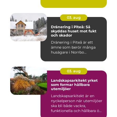
03. aug
Dränering i Piteå: Så
skyddas huset mot fukt
och skador
Dränering i Piteå är ett
ämne som berör många
husägare i Norrbo...
03. aug
Landskapsarkitekt yrket
som formar hållbara
utemiljöer
Landskapsarkitekt är en
nyckelperson när utemiljöer
ska bli både vackra,
funktionella och hållbara ö...