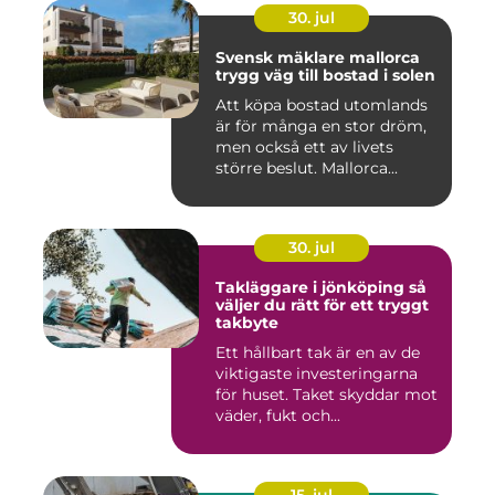
30. jul
Svensk mäklare mallorca
trygg väg till bostad i solen
Att köpa bostad utomlands
är för många en stor dröm,
men också ett av livets
större beslut. Mallorca...
30. jul
Takläggare i jönköping så
väljer du rätt för ett tryggt
takbyte
Ett hållbart tak är en av de
viktigaste investeringarna
för huset. Taket skyddar mot
väder, fukt och...