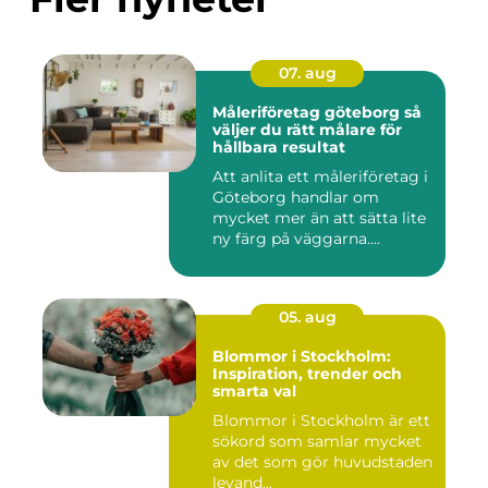
07. aug
Måleriföretag göteborg så
väljer du rätt målare för
hållbara resultat
Att anlita ett måleriföretag i
Göteborg handlar om
mycket mer än att sätta lite
ny färg på väggarna....
05. aug
Blommor i Stockholm:
Inspiration, trender och
smarta val
Blommor i Stockholm är ett
sökord som samlar mycket
av det som gör huvudstaden
levand...