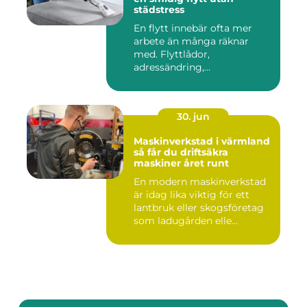
städstress
En flytt innebär ofta mer
arbete än många räknar
med. Flyttlådor,
adressändring,
nyckelkvittning och...
30. jun
Maskinverkstad i värmland
så får du driftsäkra
maskiner året runt
En modern maskinverkstad
är idag lika viktig för ett
lantbruk eller skogsföretag
som ladugården elle...