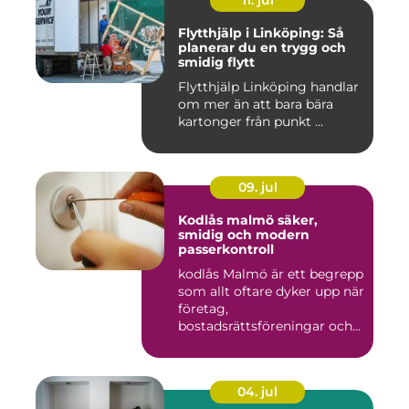
11. jul
Flytthjälp i Linköping: Så
planerar du en trygg och
smidig flytt
Flytthjälp Linköping handlar
om mer än att bara bära
kartonger från punkt ...
09. jul
Kodlås malmö säker,
smidig och modern
passerkontroll
kodlås Malmö är ett begrepp
som allt oftare dyker upp när
företag,
bostadsrättsföreningar och
privat...
04. jul