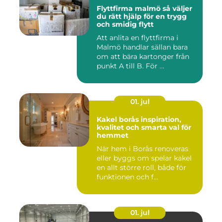
Flyttfirma malmö så väljer
du rätt hjälp för en trygg
och smidig flytt
Att anlita en flyttfirma i
Malmö handlar sällan bara
om att bära kartonger från
punkt A till B. För ...
01. jul
Kakel borås inspiration,
kvalitet och smarta val för
hemmet
När hem i Borås renoveras
eller byggs om spelar kakel
en allt större roll, både för
funktionen och f...
01. jul