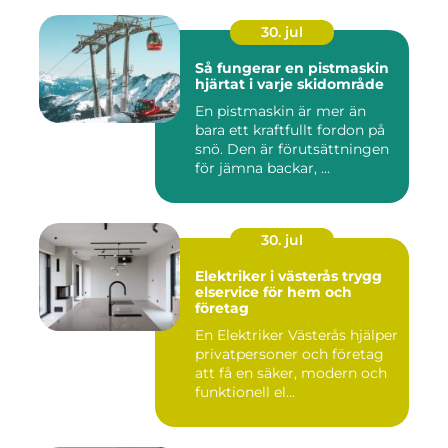
30. jul
Så fungerar en pistmaskin
hjärtat i varje skidområde
En pistmaskin är mer än
bara ett kraftfullt fordon på
snö. Den är förutsättningen
för jämna backar, ...
30. jul
Elektriker i västerås trygg
elservice för hem och
företag
En Elektriker Västerås hjälper
privatpersoner och företag
att få en säker, modern och
funktionell el...