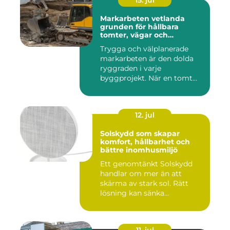
15. jul
Markarbeten vetlanda
grunden för hållbara
tomter, vägar och
byggprojekt
Trygga och välplanerade
markarbeten är den dolda
ryggraden i varje
byggprojekt. När en tomt
ska beby...
12. jul
Solskydd som skapar
komfort, hållbarhet och
bättre inomhusmiljö
Ett genomtänkt Solskydd
handlar om mer än att
skärma av stark sol. Rätt
lösning kan sänka
inomhustem...