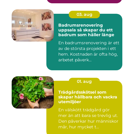
03. aug
Badrumsrenovering
uppsala så skapar du ett
badrum som håller länge
En badrumsrenovering är ett
av de största projekten i ett
hem. Kostnaden är ofta hög,
arbetet påverk...
01. aug
Trädgårdsskötsel som
skapar hållbara och vackra
utemiljöer
En välskött trädgård gör
mer än att bara se trevlig ut.
Den påverkar hur människor
mår, hur mycket t...