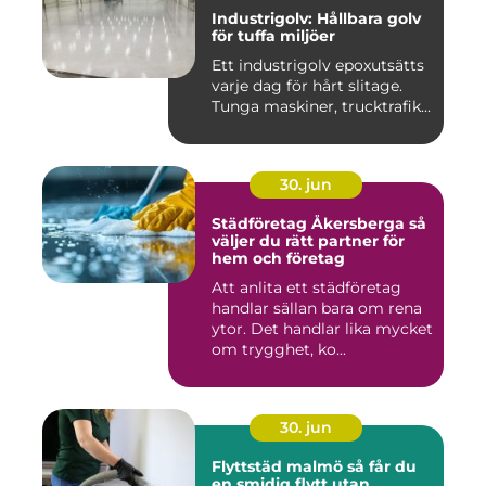
Industrigolv: Hållbara golv
för tuffa miljöer
Ett industrigolv epoxutsätts
varje dag för hårt slitage.
Tunga maskiner, trucktrafik...
30. jun
Städföretag Åkersberga så
väljer du rätt partner för
hem och företag
Att anlita ett städföretag
handlar sällan bara om rena
ytor. Det handlar lika mycket
om trygghet, ko...
30. jun
Flyttstäd malmö så får du
en smidig flytt utan