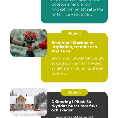
Göteborg handlar om
mycket mer än att sätta lite
ny färg på väggarna....
05. aug
Blommor i Stockholm:
Inspiration, trender och
smarta val
Blommor i Stockholm är ett
sökord som samlar mycket
av det som gör huvudstaden
levand...
03. aug
Dränering i Piteå: Så
skyddas huset mot fukt
och skador
Dränering i Piteå är ett