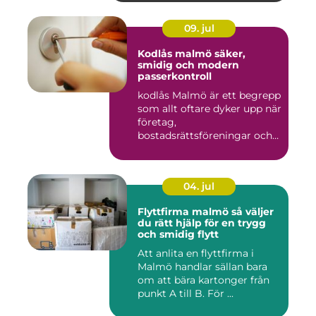
09. jul
Kodlås malmö säker,
smidig och modern
passerkontroll
kodlås Malmö är ett begrepp
som allt oftare dyker upp när
företag,
bostadsrättsföreningar och
privat...
04. jul
Flyttfirma malmö så väljer
du rätt hjälp för en trygg
och smidig flytt
Att anlita en flyttfirma i
Malmö handlar sällan bara
om att bära kartonger från
punkt A till B. För ...