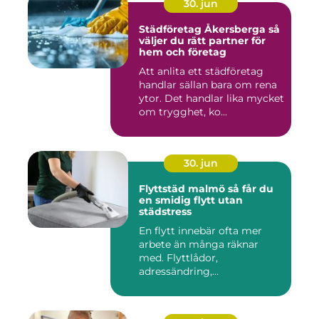
30. jun
Städföretag Åkersberga så
väljer du rätt partner för
hem och företag
Att anlita ett städföretag
handlar sällan bara om rena
ytor. Det handlar lika mycket
om trygghet, ko...
30. jun
Flyttstäd malmö så får du
en smidig flytt utan
städstress
En flytt innebär ofta mer
arbete än många räknar
med. Flyttlådor,
adressändring,
nyckelkvittning och...