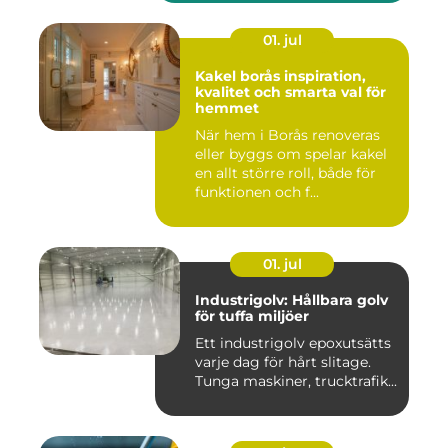
01. jul
Kakel borås inspiration,
kvalitet och smarta val för
hemmet
När hem i Borås renoveras
eller byggs om spelar kakel
en allt större roll, både för
funktionen och f...
01. jul
Industrigolv: Hållbara golv
för tuffa miljöer
Ett industrigolv epoxutsätts
varje dag för hårt slitage.
Tunga maskiner, trucktrafik...