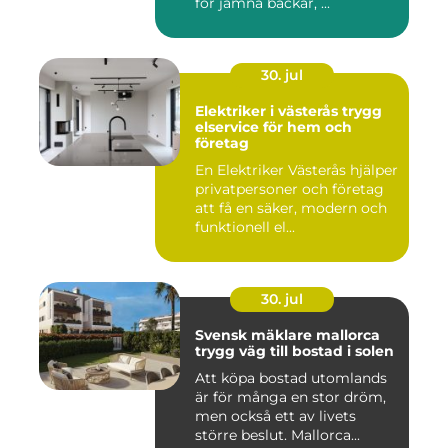
för jämna backar, ...
30. jul
Elektriker i västerås trygg
elservice för hem och
företag
En Elektriker Västerås hjälper
privatpersoner och företag
att få en säker, modern och
funktionell el...
30. jul
Svensk mäklare mallorca
trygg väg till bostad i solen
Att köpa bostad utomlands
är för många en stor dröm,
men också ett av livets
större beslut. Mallorca...