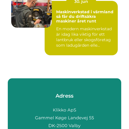
30. jun
Maskinverkstad i värmland
så får du driftsäkra
maskiner året runt
En modern maskinverkstad
är idag lika viktig för ett
lantbruk eller skogsföretag
som ladugården elle...
Adress