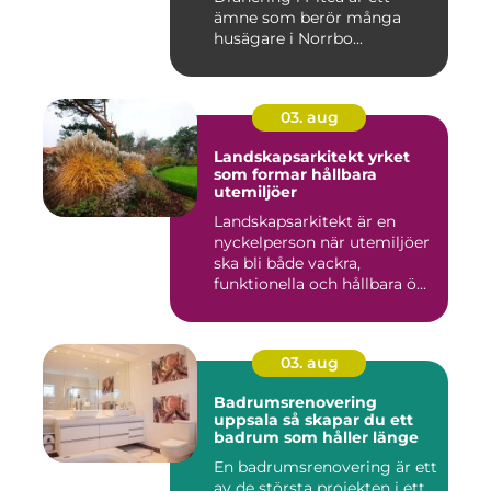
ämne som berör många
husägare i Norrbo...
03. aug
Landskapsarkitekt yrket
som formar hållbara
utemiljöer
Landskapsarkitekt är en
nyckelperson när utemiljöer
ska bli både vackra,
funktionella och hållbara ö...
03. aug
Badrumsrenovering
uppsala så skapar du ett
badrum som håller länge
En badrumsrenovering är ett
av de största projekten i ett