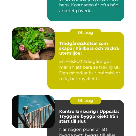
hem. Kostnaden är ofta hög,
arbetet påverk...
01. aug
Trädgårdsskötsel som
skapar hållbara och vackra
utemiljöer
En välskött trädgård gör
mer än att bara se trevlig ut.
Den påverkar hur människor
mår, hur mycket t...
01. aug
Kontrollansvarig i Uppsala:
Tryggare byggprojekt från
start till slut
När någon planerar att
bygga nytt, bygga till eller