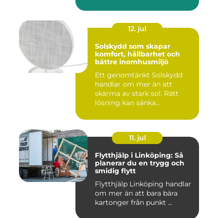
ska beby...
12. jul
Solskydd som skapar
komfort, hållbarhet och
bättre inomhusmiljö
Ett genomtänkt Solskydd
handlar om mer än att
skärma av stark sol. Rätt
lösning kan sänka
inomhustem...
11. jul
Flytthjälp i Linköping: Så
planerar du en trygg och
smidig flytt
Flytthjälp Linköping handlar
om mer än att bara bära
kartonger från punkt ...