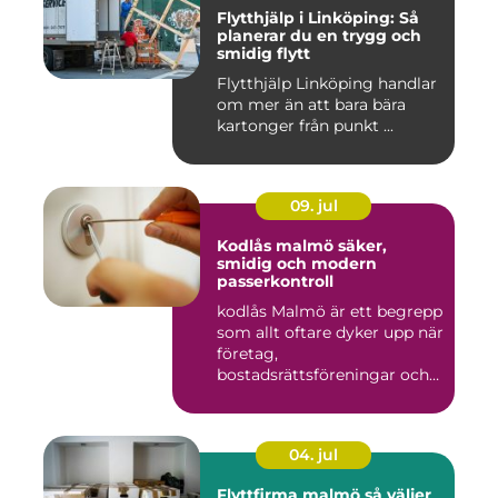
Flytthjälp i Linköping: Så
planerar du en trygg och
smidig flytt
Flytthjälp Linköping handlar
om mer än att bara bära
kartonger från punkt ...
09. jul
Kodlås malmö säker,
smidig och modern
passerkontroll
kodlås Malmö är ett begrepp
som allt oftare dyker upp när
företag,
bostadsrättsföreningar och
privat...
04. jul
Flyttfirma malmö så väljer