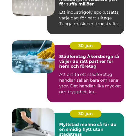
för tuffa miljöer
Ett industrigolv epoxutsätts
varje dag för hårt slitage.
Tunga maskiner, trucktrafik...
30. jun
Städföretag Åkersberga så
väljer du rätt partner för
hem och företag
Att anlita ett städföretag
handlar sällan bara om rena
ytor. Det handlar lika mycket
om trygghet, ko...
30. jun
Flyttstäd malmö så får du
en smidig flytt utan
städstress