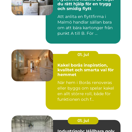
du rätt hjälp för en trygg
och smidig flytt
Att anlita en flyttfirma i
Malmö handlar sällan bara
om att bära kartonger från
punkt A till B. För ...
01. jul
Kakel borås inspiration,
kvalitet och smarta val för
hemmet
När hem i Borås renoveras
eller byggs om spelar kakel
en allt större roll, både för
funktionen och f...
01. jul
Industrigolv: Hållbara golv