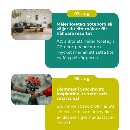
07. aug
Måleriföretag göteborg så
väljer du rätt målare för
hållbara resultat
Att anlita ett måleriföretag i
Göteborg handlar om
mycket mer än att sätta lite
ny färg på väggarna....
05. aug
Blommor i Stockholm:
Inspiration, trender och
smarta val
Blommor i Stockholm är ett
sökord som samlar mycket
av det som gör huvudstaden
levand...