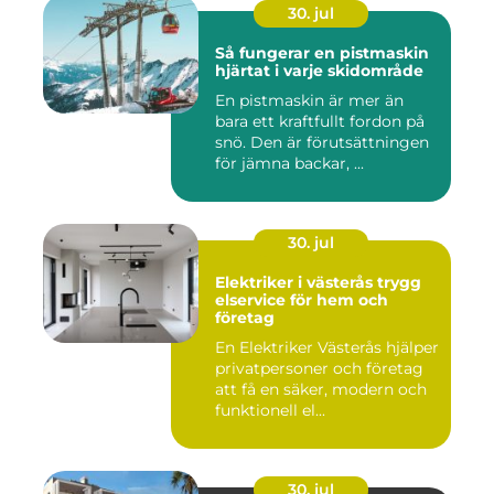
30. jul
Så fungerar en pistmaskin
hjärtat i varje skidområde
En pistmaskin är mer än
bara ett kraftfullt fordon på
snö. Den är förutsättningen
för jämna backar, ...
30. jul
Elektriker i västerås trygg
elservice för hem och
företag
En Elektriker Västerås hjälper
privatpersoner och företag
att få en säker, modern och
funktionell el...
30. jul