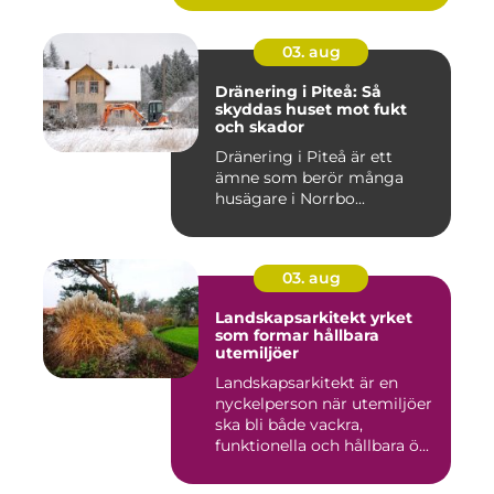
03. aug
Dränering i Piteå: Så
skyddas huset mot fukt
och skador
Dränering i Piteå är ett
ämne som berör många
husägare i Norrbo...
03. aug
Landskapsarkitekt yrket
som formar hållbara
utemiljöer
Landskapsarkitekt är en
nyckelperson när utemiljöer
ska bli både vackra,
funktionella och hållbara ö...