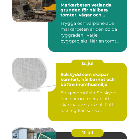
Markarbeten vetlanda
grunden för hållbara
tomter, vägar och
byggprojekt
Trygga och välplanerade
markarbeten är den dolda
ryggraden i varje
byggprojekt. När en tomt
ska beby...
12. jul
Solskydd som skapar
komfort, hållbarhet och
bättre inomhusmiljö
Ett genomtänkt Solskydd
handlar om mer än att
skärma av stark sol. Rätt
lösning kan sänka
inomhustem...
11. jul