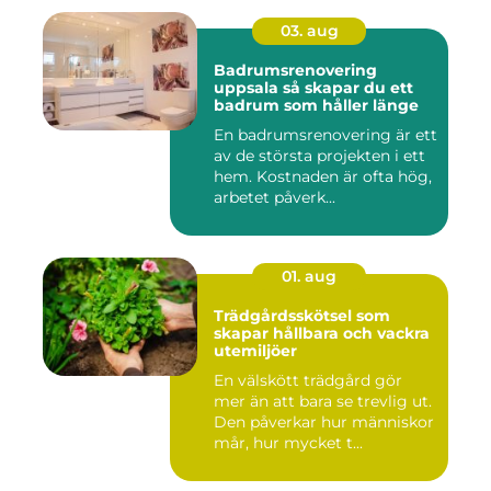
03. aug
Badrumsrenovering
uppsala så skapar du ett
badrum som håller länge
En badrumsrenovering är ett
av de största projekten i ett
hem. Kostnaden är ofta hög,
arbetet påverk...
01. aug
Trädgårdsskötsel som
skapar hållbara och vackra
utemiljöer
En välskött trädgård gör
mer än att bara se trevlig ut.
Den påverkar hur människor
mår, hur mycket t...