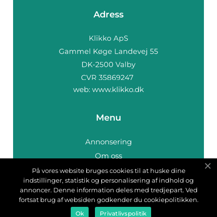
Adress
web:
www.klikko.dk
Menu
Annonsering
Om oss
Cookies
På vores website bruges cookies til at huske dine
indstillinger, statistik og personalisering af indhold og
Kontakta oss
annoncer. Denne information deles med tredjepart. Ved
Sitemap
fortsat brug af websiden godkender du cookiepolitikken.
Ok
Privatlivspolitik