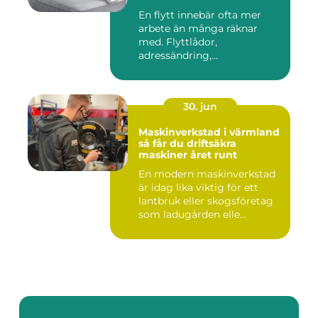
En flytt innebär ofta mer
arbete än många räknar
med. Flyttlådor,
adressändring,
nyckelkvittning och...
30. jun
Maskinverkstad i värmland
så får du driftsäkra
maskiner året runt
En modern maskinverkstad
är idag lika viktig för ett
lantbruk eller skogsföretag
som ladugården elle...