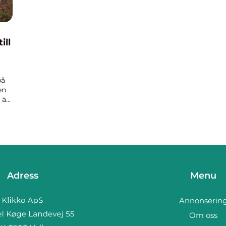
ill
på
en
 är
Adress
Menu
Annonserin
Om oss