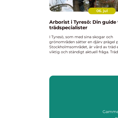
06. jul
Arborist i Tyresö: Din guide t
trädspecialister
I Tyresö, som med sina skogar och
grönområden sätter en djärv prägel 
Stockholmsområdet, är vård av träd 
viktig och ständigt aktuell fråga. Träd
inte bara vackra ...