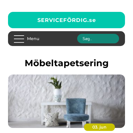
SERVICEFÖRDIG.
se
Menu
Möbeltapetsering
03. jun