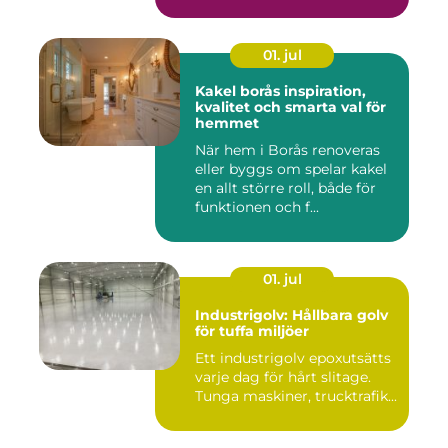
01. jul
Kakel borås inspiration,
kvalitet och smarta val för
hemmet
När hem i Borås renoveras
eller byggs om spelar kakel
en allt större roll, både för
funktionen och f...
01. jul
Industrigolv: Hållbara golv
för tuffa miljöer
Ett industrigolv epoxutsätts
varje dag för hårt slitage.
Tunga maskiner, trucktrafik...