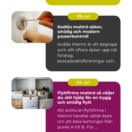
09. jul
Kodlås malmö säker,
smidig och modern
passerkontroll
kodlås Malmö är ett begrepp
som allt oftare dyker upp när
företag,
bostadsrättsföreningar och
privat...
04. jul
Flyttfirma malmö så väljer
du rätt hjälp för en trygg
och smidig flytt
Att anlita en flyttfirma i
Malmö handlar sällan bara
om att bära kartonger från
punkt A till B. För ...