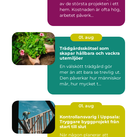
av de största projekten i ett
hem. Kostnaden är ofta hög,
arbetet påverk...
01. aug
Trädgårdsskötsel som
skapar hållbara och vackra
utemiljöer
En välskött trädgård gör
mer än att bara se trevlig ut.
Den påverkar hur människor
mår, hur mycket t...
01. aug
Kontrollansvarig i Uppsala:
Tryggare byggprojekt från
start till slut
När någon planerar att