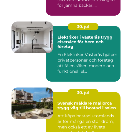
för jämna backar, ...
30. jul
Elektriker i västerås trygg
elservice för hem och
företag
En Elektriker Västerås hjälper
privatpersoner och företag
att få en säker, modern och
funktionell el...
30. jul
Svensk mäklare mallorca
trygg väg till bostad i solen
Att köpa bostad utomlands
är för många en stor dröm,
men också ett av livets