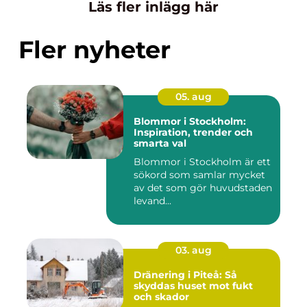
Läs fler inlägg här
Fler nyheter
05. aug
Blommor i Stockholm:
Inspiration, trender och
smarta val
Blommor i Stockholm är ett
sökord som samlar mycket
av det som gör huvudstaden
levand...
03. aug
Dränering i Piteå: Så
skyddas huset mot fukt
och skador