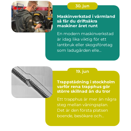
30. jun
Maskinverkstad i värmland
så får du driftsäkra
maskiner året runt
En modern maskinverkstad
är idag lika viktig för ett
lantbruk eller skogsföretag
som ladugården elle...
19. jun
Trappstädning i stockholm
varför rena trapphus gör
större skillnad än du tror
Ett trapphus är mer än några
steg mellan våningsplan.
Det är den första platsen
boende, besökare och...