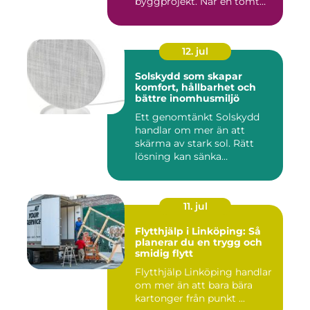
byggprojekt. När en tomt
ska beby...
12. jul
Solskydd som skapar
komfort, hållbarhet och
bättre inomhusmiljö
Ett genomtänkt Solskydd
handlar om mer än att
skärma av stark sol. Rätt
lösning kan sänka
inomhustem...
11. jul
Flytthjälp i Linköping: Så
planerar du en trygg och
smidig flytt
Flytthjälp Linköping handlar
om mer än att bara bära
kartonger från punkt ...