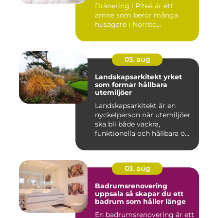
Dränering i Piteå är ett
ämne som berör många
husägare i Norrbo...
03. aug
Landskapsarkitekt yrket
som formar hållbara
utemiljöer
Landskapsarkitekt är en
nyckelperson när utemiljöer
ska bli både vackra,
funktionella och hållbara ö...
03. aug
Badrumsrenovering
uppsala så skapar du ett
badrum som håller länge
En badrumsrenovering är ett