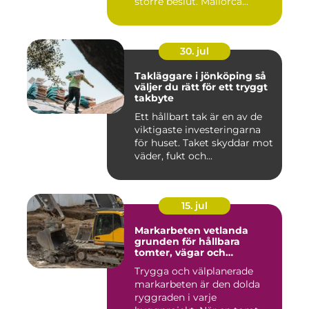
större beslut. Mallorca...
30. jul
Takläggare i jönköping så
väljer du rätt för ett tryggt
takbyte
Ett hållbart tak är en av de
viktigaste investeringarna
för huset. Taket skyddar mot
väder, fukt och...
15. jul
Markarbeten vetlanda
grunden för hållbara
tomter, vägar och
byggprojekt
Trygga och välplanerade
markarbeten är den dolda
ryggraden i varje