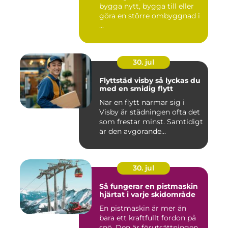
bygga nytt, bygga till eller
göra en större ombyggnad i
...
30. jul
Flyttstäd visby så lyckas du
med en smidig flytt
När en flytt närmar sig i
Visby är städningen ofta det
som frestar minst. Samtidigt
är den avgörande...
30. jul
Så fungerar en pistmaskin
hjärtat i varje skidområde
En pistmaskin är mer än
bara ett kraftfullt fordon på
snö. Den är förutsättningen