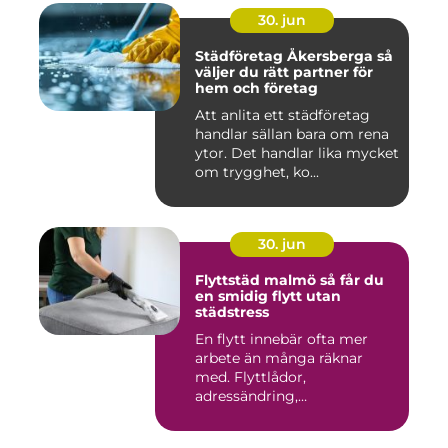
30. jun
Städföretag Åkersberga så
väljer du rätt partner för
hem och företag
Att anlita ett städföretag
handlar sällan bara om rena
ytor. Det handlar lika mycket
om trygghet, ko...
30. jun
Flyttstäd malmö så får du
en smidig flytt utan
städstress
En flytt innebär ofta mer
arbete än många räknar
med. Flyttlådor,
adressändring,
nyckelkvittning och...