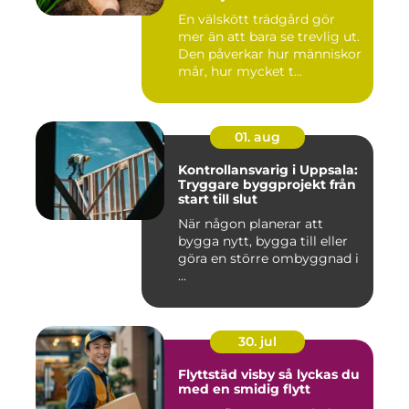
En välskött trädgård gör
mer än att bara se trevlig ut.
Den påverkar hur människor
mår, hur mycket t...
01. aug
Kontrollansvarig i Uppsala:
Tryggare byggprojekt från
start till slut
När någon planerar att
bygga nytt, bygga till eller
göra en större ombyggnad i
...
30. jul
Flyttstäd visby så lyckas du
med en smidig flytt