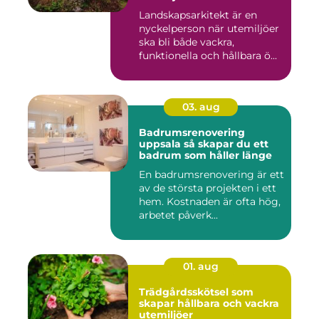
Landskapsarkitekt är en
nyckelperson när utemiljöer
ska bli både vackra,
funktionella och hållbara ö...
03. aug
Badrumsrenovering
uppsala så skapar du ett
badrum som håller länge
En badrumsrenovering är ett
av de största projekten i ett
hem. Kostnaden är ofta hög,
arbetet påverk...
01. aug
Trädgårdsskötsel som
skapar hållbara och vackra
utemiljöer