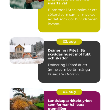
smarta val
Blommor i Stockholm är ett
sökord som samlar mycket
av det som gör huvudstaden
levand...
03. aug
Dränering i Piteå: Så
skyddas huset mot fukt
och skador
Dränering i Piteå är ett
ämne som berör många
husägare i Norrbo...
03. aug
Landskapsarkitekt yrket
som formar hållbara
utemiljöer