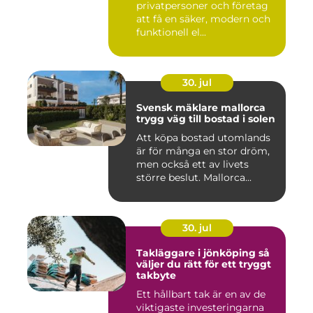
privatpersoner och företag
att få en säker, modern och
funktionell el...
30. jul
Svensk mäklare mallorca
trygg väg till bostad i solen
Att köpa bostad utomlands
är för många en stor dröm,
men också ett av livets
större beslut. Mallorca...
30. jul
Takläggare i jönköping så
väljer du rätt för ett tryggt
takbyte
Ett hållbart tak är en av de
viktigaste investeringarna