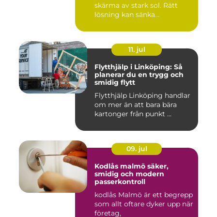
skärma av stark sol. Rätt
lösning kan sänka
inomhustem...
11. jul
Flytthjälp i Linköping: Så
planerar du en trygg och
smidig flytt
Flytthjälp Linköping handlar
om mer än att bara bära
kartonger från punkt ...
09. jul
Kodlås malmö säker,
smidig och modern
passerkontroll
kodlås Malmö är ett begrepp
som allt oftare dyker upp när
företag,