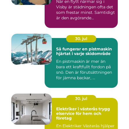
När en flytt närmar sig i
Visby är städningen ofta det
som frestar minst. Samtidigt
är den avgörande...
30. jul
Så fungerar en pistmaskin
hjärtat i varje skidområde
En pistmaskin är mer än
bara ett kraftfullt fordon på
snö. Den är förutsättningen
för jämna backar, ...
30. jul
Elektriker i västerås trygg
elservice för hem och
företag
En Elektriker Västerås hjälper