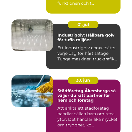
funktionen och f...
01. jul
Industrigolv: Hållbara golv
för tuffa miljöer
Ett industrigolv epoxutsätts
varje dag för hårt slitage.
Tunga maskiner, trucktrafik...
30. jun
Städföretag Åkersberga så
väljer du rätt partner för
hem och företag
Att anlita ett städföretag
handlar sällan bara om rena
ytor. Det handlar lika mycket
om trygghet, ko...