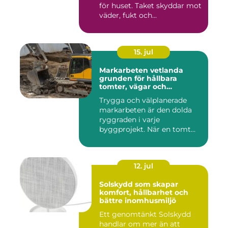
för huset. Taket skyddar mot
väder, fukt och...
15. jul
Markarbeten vetlanda
grunden för hållbara
tomter, vägar och
byggprojekt
Trygga och välplanerade
markarbeten är den dolda
ryggraden i varje
byggprojekt. När en tomt
ska beby...
12. jul
Solskydd som skapar
komfort, hållbarhet och
bättre inomhusmiljö
Ett genomtänkt Solskydd
handlar om mer än att