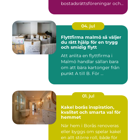
bostadsrättsföreningar och
privat...
04. jul
Flyttfirma malmö så väljer
du rätt hjälp för en trygg
och smidig flytt
Att anlita en flyttfirma i
Malmö handlar sällan bara
om att bära kartonger från
punkt A till B. För ...
01. jul
Kakel borås inspiration,
kvalitet och smarta val för
hemmet
När hem i Borås renoveras
eller byggs om spelar kakel
en allt större roll, både för