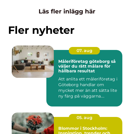
Läs fler inlägg här
Fler nyheter
07. aug
Måleriföretag göteborg så
väljer du rätt målare för
hållbara resultat
Att anlita ett måleriföretag i
Göteborg handlar om
mycket mer än att sätta lite
ny färg på väggarna....
05. aug
Blommor i Stockholm:
Inspiration, trender och