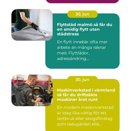
30. jun
Flyttstäd malmö så får du
en smidig flytt utan
städstress
En flytt innebär ofta mer
arbete än många räknar
med. Flyttlådor,
adressändring,
nyckelkvittning och...
30. jun
Maskinverkstad i värmland
så får du driftsäkra
maskiner året runt
En modern maskinverkstad
är idag lika viktig för ett
lantbruk eller skogsföretag
som ladugården elle...