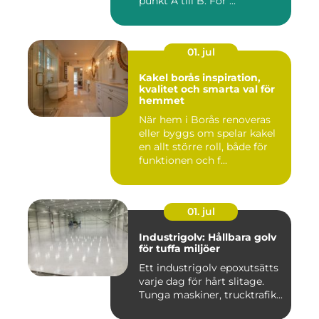
punkt A till B. För ...
01. jul
Kakel borås inspiration,
kvalitet och smarta val för
hemmet
När hem i Borås renoveras
eller byggs om spelar kakel
en allt större roll, både för
funktionen och f...
01. jul
Industrigolv: Hållbara golv
för tuffa miljöer
Ett industrigolv epoxutsätts
varje dag för hårt slitage.
Tunga maskiner, trucktrafik...