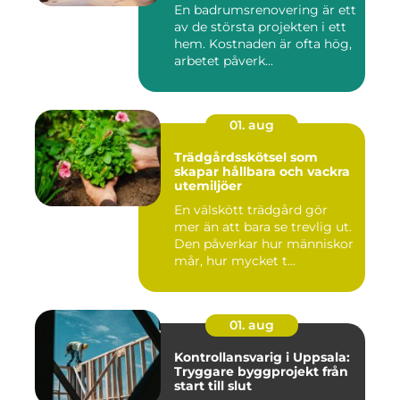
En badrumsrenovering är ett
av de största projekten i ett
hem. Kostnaden är ofta hög,
arbetet påverk...
01. aug
Trädgårdsskötsel som
skapar hållbara och vackra
utemiljöer
En välskött trädgård gör
mer än att bara se trevlig ut.
Den påverkar hur människor
mår, hur mycket t...
01. aug
Kontrollansvarig i Uppsala:
Tryggare byggprojekt från
start till slut