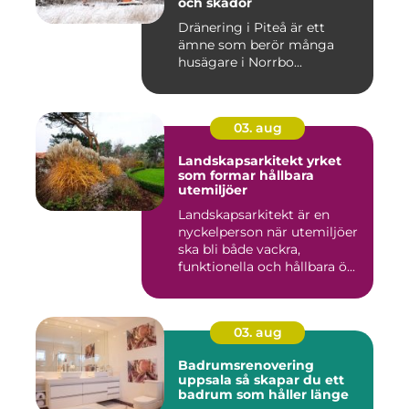
och skador
Dränering i Piteå är ett
ämne som berör många
husägare i Norrbo...
03. aug
Landskapsarkitekt yrket
som formar hållbara
utemiljöer
Landskapsarkitekt är en
nyckelperson när utemiljöer
ska bli både vackra,
funktionella och hållbara ö...
03. aug
Badrumsrenovering
uppsala så skapar du ett
badrum som håller länge