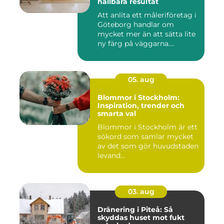
hållbara resultat
Att anlita ett måleriföretag i
Göteborg handlar om
mycket mer än att sätta lite
ny färg på väggarna....
05. aug
Blommor i Stockholm:
Inspiration, trender och
smarta val
Blommor i Stockholm är ett
sökord som samlar mycket
av det som gör huvudstaden
levand...
03. aug
Dränering i Piteå: Så
skyddas huset mot fukt