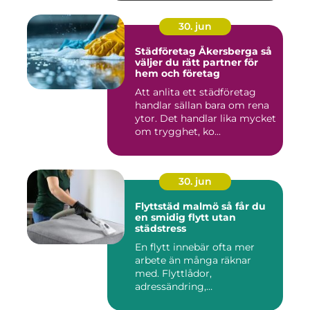
30. jun
Städföretag Åkersberga så
väljer du rätt partner för
hem och företag
Att anlita ett städföretag
handlar sällan bara om rena
ytor. Det handlar lika mycket
om trygghet, ko...
30. jun
Flyttstäd malmö så får du
en smidig flytt utan
städstress
En flytt innebär ofta mer
arbete än många räknar
med. Flyttlådor,
adressändring,
nyckelkvittning och...