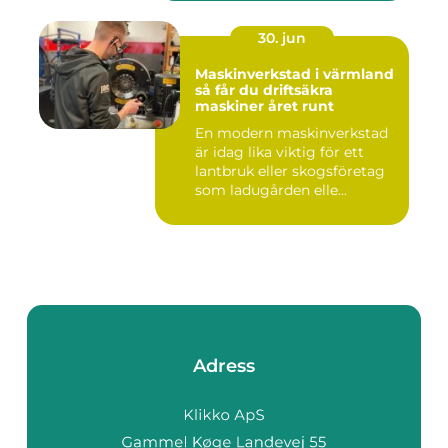
30. jun
Maskinverkstad i värmland
så får du driftsäkra
maskiner året runt
En modern maskinverkstad
är idag lika viktig för ett
lantbruk eller skogsföretag
som ladugården elle...
Adress