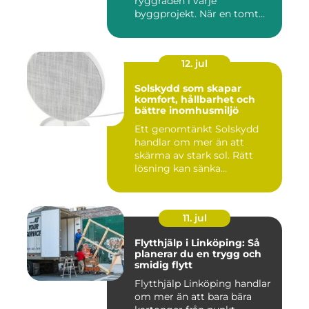
ryggraden i varje
byggprojekt. När en tomt
ska beby...
12. jul
Solskydd som skapar
komfort, hållbarhet och
bättre inomhusmiljö
Ett genomtänkt Solskydd
handlar om mer än att
skärma av stark sol. Rätt
lösning kan sänka
inomhustem...
11. jul
Flytthjälp i Linköping: Så
planerar du en trygg och
smidig flytt
Flytthjälp Linköping handlar
om mer än att bara bära