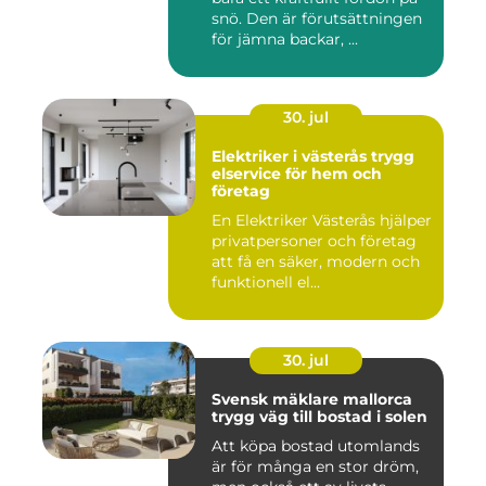
snö. Den är förutsättningen
för jämna backar, ...
30. jul
Elektriker i västerås trygg
elservice för hem och
företag
En Elektriker Västerås hjälper
privatpersoner och företag
att få en säker, modern och
funktionell el...
30. jul
Svensk mäklare mallorca
trygg väg till bostad i solen
Att köpa bostad utomlands
är för många en stor dröm,