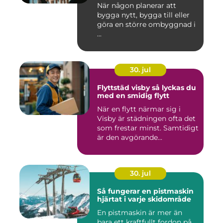
När någon planerar att
bygga nytt, bygga till eller
göra en större ombyggnad i
...
30. jul
Flyttstäd visby så lyckas du
med en smidig flytt
När en flytt närmar sig i
Visby är städningen ofta det
som frestar minst. Samtidigt
är den avgörande...
30. jul
Så fungerar en pistmaskin
hjärtat i varje skidområde
En pistmaskin är mer än
bara ett kraftfullt fordon på