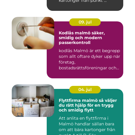
kartonger från punkt ...
09. jul
Kodlås malmö säker,
smidig och modern
passerkontroll
kodlås Malmö är ett begrepp
som allt oftare dyker upp när
företag,
bostadsrättsföreningar och
privat...
04. jul
Flyttfirma malmö så väljer
du rätt hjälp för en trygg
och smidig flytt
Att anlita en flyttfirma i
Malmö handlar sällan bara
om att bära kartonger från