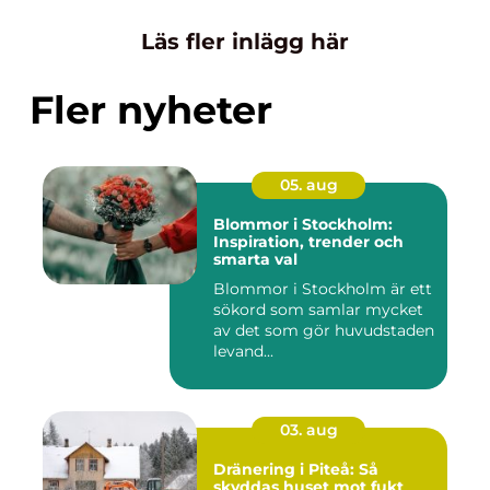
Läs fler inlägg här
Fler nyheter
05. aug
Blommor i Stockholm:
Inspiration, trender och
smarta val
Blommor i Stockholm är ett
sökord som samlar mycket
av det som gör huvudstaden
levand...
03. aug
Dränering i Piteå: Så
skyddas huset mot fukt