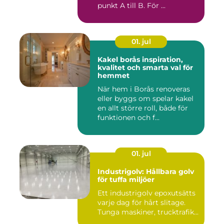
punkt A till B. För ...
01. jul
Kakel borås inspiration,
kvalitet och smarta val för
hemmet
När hem i Borås renoveras
eller byggs om spelar kakel
en allt större roll, både för
funktionen och f...
01. jul
Industrigolv: Hållbara golv
för tuffa miljöer
Ett industrigolv epoxutsätts
varje dag för hårt slitage.
Tunga maskiner, trucktrafik...