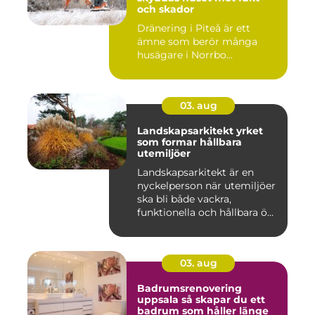
och skador
Dränering i Piteå är ett
ämne som berör många
husägare i Norrbo...
03. aug
Landskapsarkitekt yrket
som formar hållbara
utemiljöer
Landskapsarkitekt är en
nyckelperson när utemiljöer
ska bli både vackra,
funktionella och hållbara ö...
03. aug
Badrumsrenovering
uppsala så skapar du ett
badrum som håller länge