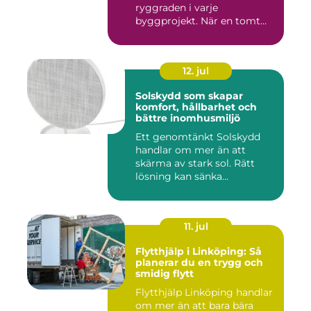
ryggraden i varje
byggprojekt. När en tomt
ska beby...
12. jul
Solskydd som skapar
komfort, hållbarhet och
bättre inomhusmiljö
Ett genomtänkt Solskydd
handlar om mer än att
skärma av stark sol. Rätt
lösning kan sänka
inomhustem...
11. jul
Flytthjälp i Linköping: Så
planerar du en trygg och
smidig flytt
Flytthjälp Linköping handlar
om mer än att bara bära