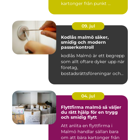
kartonger från punkt ...
09. jul
Kodlås malmö säker,
smidig och modern
passerkontroll
kodlås Malmö är ett begrepp
som allt oftare dyker upp när
företag,
bostadsrättsföreningar och
privat...
04. jul
Flyttfirma malmö så väljer
du rätt hjälp för en trygg
och smidig flytt
Att anlita en flyttfirma i
Malmö handlar sällan bara
om att bära kartonger från