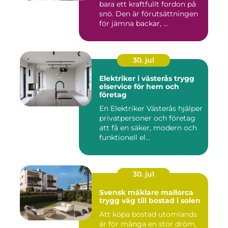
bara ett kraftfullt fordon på
snö. Den är förutsättningen
för jämna backar, ...
30. jul
Elektriker i västerås trygg
elservice för hem och
företag
En Elektriker Västerås hjälper
privatpersoner och företag
att få en säker, modern och
funktionell el...
30. jul
Svensk mäklare mallorca
trygg väg till bostad i solen
Att köpa bostad utomlands
är för många en stor dröm,