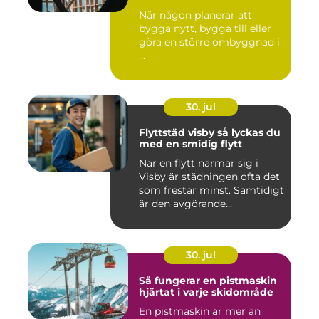
När någon planerar att
bygga nytt, bygga till eller
göra en större ombyggnad i
...
30. jul
Flyttstäd visby så lyckas du
med en smidig flytt
När en flytt närmar sig i
Visby är städningen ofta det
som frestar minst. Samtidigt
är den avgörande...
30. jul
Så fungerar en pistmaskin
hjärtat i varje skidområde
En pistmaskin är mer än