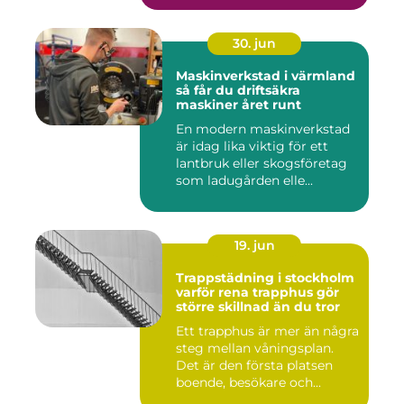
30. jun
Maskinverkstad i värmland
så får du driftsäkra
maskiner året runt
En modern maskinverkstad
är idag lika viktig för ett
lantbruk eller skogsföretag
som ladugården elle...
19. jun
Trappstädning i stockholm
varför rena trapphus gör
större skillnad än du tror
Ett trapphus är mer än några
steg mellan våningsplan.
Det är den första platsen
boende, besökare och...