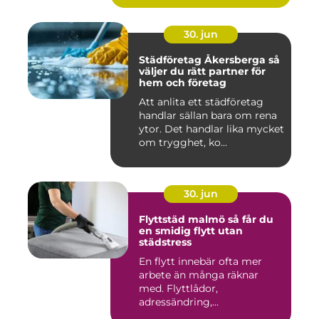
30. jun
Städföretag Åkersberga så
väljer du rätt partner för
hem och företag
Att anlita ett städföretag
handlar sällan bara om rena
ytor. Det handlar lika mycket
om trygghet, ko...
30. jun
Flyttstäd malmö så får du
en smidig flytt utan
städstress
En flytt innebär ofta mer
arbete än många räknar
med. Flyttlådor,
adressändring,
nyckelkvittning och...