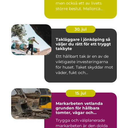
men också ett av livets
större beslut. Mallorca...
30. jul
Takläggare i jönköping så
väljer du rätt för ett tryggt
takbyte
Ett hållbart tak är en av de
viktigaste investeringarna
för huset. Taket skyddar mot
väder, fukt och...
15. jul
Markarbeten vetlanda
grunden för hållbara
tomter, vägar och
byggprojekt
Trygga och välplanerade
markarbeten är den dolda