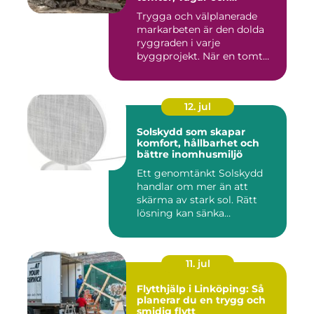
byggprojekt
Trygga och välplanerade
markarbeten är den dolda
ryggraden i varje
byggprojekt. När en tomt
ska beby...
12. jul
Solskydd som skapar
komfort, hållbarhet och
bättre inomhusmiljö
Ett genomtänkt Solskydd
handlar om mer än att
skärma av stark sol. Rätt
lösning kan sänka
inomhustem...
11. jul
Flytthjälp i Linköping: Så
planerar du en trygg och
smidig flytt