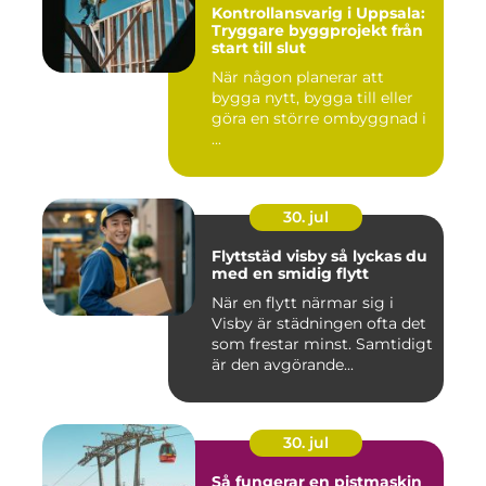
Kontrollansvarig i Uppsala:
Tryggare byggprojekt från
start till slut
När någon planerar att
bygga nytt, bygga till eller
göra en större ombyggnad i
...
30. jul
Flyttstäd visby så lyckas du
med en smidig flytt
När en flytt närmar sig i
Visby är städningen ofta det
som frestar minst. Samtidigt
är den avgörande...
30. jul
Så fungerar en pistmaskin