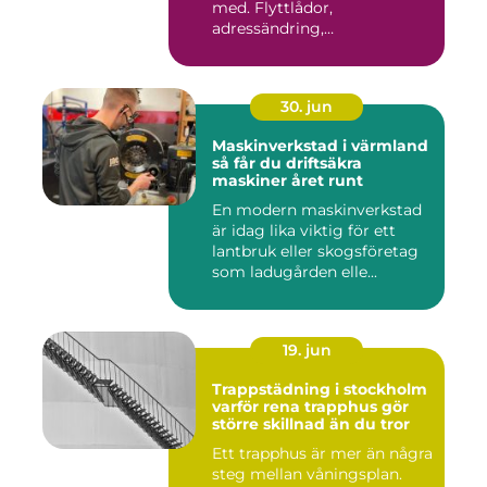
med. Flyttlådor,
adressändring,
nyckelkvittning och...
30. jun
Maskinverkstad i värmland
så får du driftsäkra
maskiner året runt
En modern maskinverkstad
är idag lika viktig för ett
lantbruk eller skogsföretag
som ladugården elle...
19. jun
Trappstädning i stockholm
varför rena trapphus gör
större skillnad än du tror
Ett trapphus är mer än några
steg mellan våningsplan.