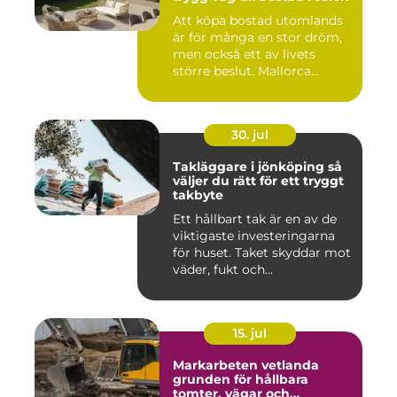
Att köpa bostad utomlands
är för många en stor dröm,
men också ett av livets
större beslut. Mallorca...
30. jul
Takläggare i jönköping så
väljer du rätt för ett tryggt
takbyte
Ett hållbart tak är en av de
viktigaste investeringarna
för huset. Taket skyddar mot
väder, fukt och...
15. jul
Markarbeten vetlanda
grunden för hållbara
tomter, vägar och