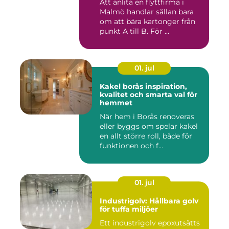
Att anlita en flyttfirma i
Malmö handlar sällan bara
om att bära kartonger från
punkt A till B. För ...
01. jul
Kakel borås inspiration,
kvalitet och smarta val för
hemmet
När hem i Borås renoveras
eller byggs om spelar kakel
en allt större roll, både för
funktionen och f...
01. jul
Industrigolv: Hållbara golv
för tuffa miljöer
Ett industrigolv epoxutsätts