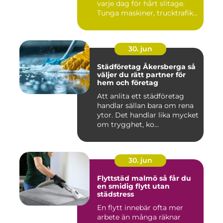
varje dag för hårt slitage.
Tunga maskiner, trucktrafik...
30. jun
Städföretag Åkersberga så
väljer du rätt partner för
hem och företag
Att anlita ett städföretag
handlar sällan bara om rena
ytor. Det handlar lika mycket
om trygghet, ko...
30. jun
Flyttstäd malmö så får du
en smidig flytt utan
städstress
En flytt innebär ofta mer
arbete än många räknar