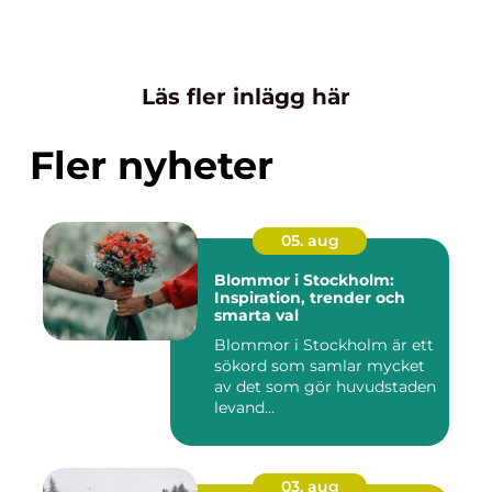
Läs fler inlägg här
Fler nyheter
05. aug
Blommor i Stockholm:
Inspiration, trender och
smarta val
Blommor i Stockholm är ett
sökord som samlar mycket
av det som gör huvudstaden
levand...
03. aug