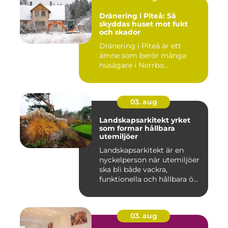
Dränering i Piteå: Så
skyddas huset mot fukt
och skador
Dränering i Piteå är ett
ämne som berör många
husägare i Norrbo...
03. aug
Landskapsarkitekt yrket
som formar hållbara
utemiljöer
Landskapsarkitekt är en
nyckelperson när utemiljöer
ska bli både vackra,
funktionella och hållbara ö...
03. aug