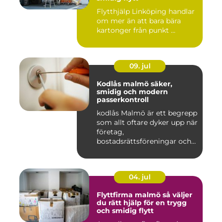
Flytthjälp Linköping handlar
om mer än att bara bära
kartonger från punkt ...
09. jul
Kodlås malmö säker,
smidig och modern
passerkontroll
kodlås Malmö är ett begrepp
som allt oftare dyker upp när
företag,
bostadsrättsföreningar och
privat...
04. jul
Flyttfirma malmö så väljer
du rätt hjälp för en trygg
och smidig flytt