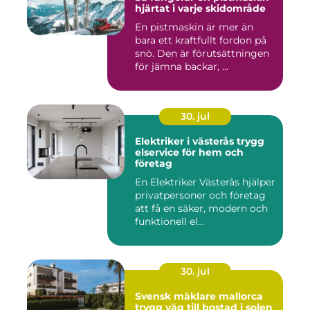
hjärtat i varje skidområde
En pistmaskin är mer än
bara ett kraftfullt fordon på
snö. Den är förutsättningen
för jämna backar, ...
30. jul
Elektriker i västerås trygg
elservice för hem och
företag
En Elektriker Västerås hjälper
privatpersoner och företag
att få en säker, modern och
funktionell el...
30. jul
Svensk mäklare mallorca
trygg väg till bostad i solen