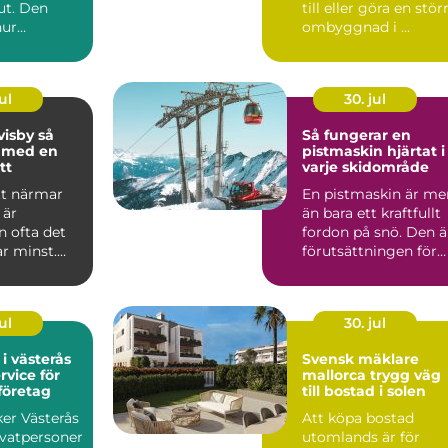
 ut. Den
till eller göra en stör
hur
ombyggnad i ...
 mår, hur
ul
30. jul
isby så
Så fungerar en
u med en
pistmaskin hjärtat i
tt
varje skidområde
tt närmar
En pistmaskin är me
 är
än bara ett kraftfullt
n ofta det
fordon på snö. Den ä
r minst.
förutsättningen för
 är den
jämna backar, ...
..
ul
30. jul
 i västerås
Svensk mäklare
rvice för
mallorca trygg väg
företag
till bostad i solen
ker Västerås
Att köpa bostad
ivatpersoner
utomlands är för