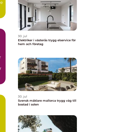
re
30. jul
Elektriker i västerås trygg elservice för
hem och företag
r
r
30. jul
Svensk mäklare mallorca trygg väg till
bostad i solen