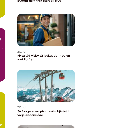
byggprojekt från start till slut
g
30. jul
Flyttstäd visby så lyckas du med en
smidig flytt
30. jul
Så fungerar en pistmaskin hjärtat i
varje skidområde
ga