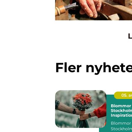
L
Fler nyhet
05. 
Blommor 
Stockhol
Inspiratio
och smart
Blommor 
Stockholm