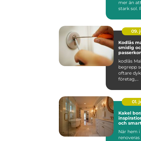
mer än at
stark sol.
kan sänka
inomhuste
09. j
Kodlås malmö
smidig o
passerkon
kodlås Ma
begrepp s
oftare dyk
företag,
bostadsrä
r och privat
01. j
Kakel bor
inspiratio
och smart
hemmet
När hem i
renoveras 