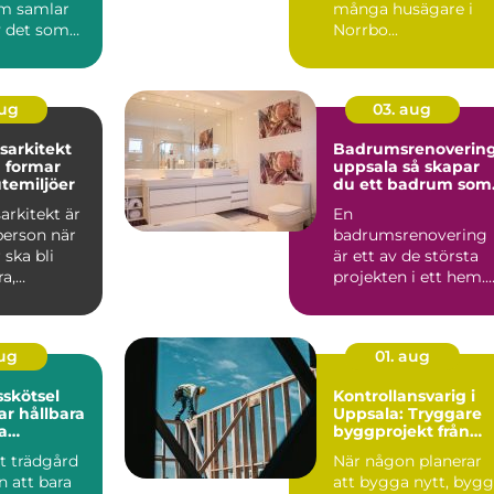
m samlar
många husägare i
 det som
Norrbo...
staden
aug
03. aug
sarkitekt
Badrumsrenoverin
 formar
uppsala så skapar
utemiljöer
du ett badrum som
håller länge
arkitekt är
En
person när
badrumsrenovering
 ska bli
är ett av de största
a,
projekten i ett hem.
la och
Kostnaden är ofta
.
hög, arbetet påverk...
aug
01. aug
skötsel
Kontrollansvarig i
r hållbara
Uppsala: Tryggare
a
byggprojekt från
r
start till slut
t trädgård
När någon planerar
n att bara
att bygga nytt, byg