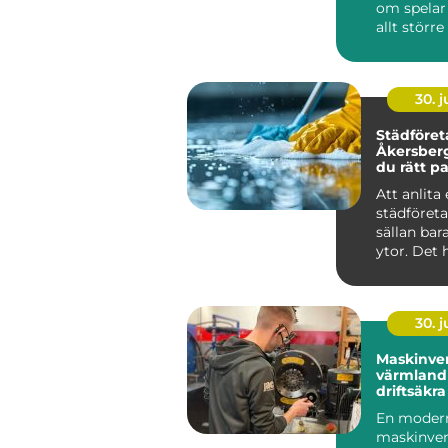
om spelar
allt större
för funktio
30. 
Städföret
Åkersberga så vä
du rätt pa
hem och 
Att anlita 
städföret
sällan ba
ytor. Det 
mycket om
ko...
30. 
Maskinver
värmland så får d
driftsäkr
året runt
En moder
maskinver