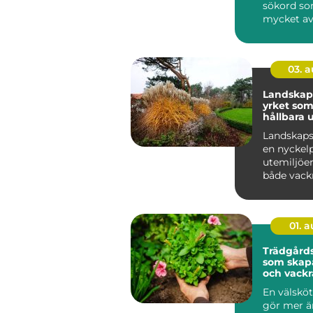
sökord so
mycket av
gör huvud
levand...
03. 
Landskap
yrket som
hållbara 
Landskaps
en nyckel
utemiljöer
både vackr
funktionel
hållbara ö..
01. 
Trädgårds
som skapa
och vackr
utemiljöe
En välsköt
gör mer ä