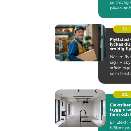
se trevlig
påverkar 
människor
mycket t...
30. j
Flyttstäd v
lyckas d
smidig fly
När en fly
sig i Visby
städninge
som fresta
Samtidigt
avgörande.
30. j
Elektriker
trygg else
hem och 
En Elektri
hjälper pr