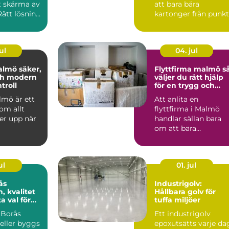
t skärma av
att bara bära
 Rätt lösning
kartonger från punkt
...
m...
ul
04. jul
 säker,
Flyttfirma malmö så
ch modern
väljer du rätt hjälp
troll
för en trygg och
smidig flytt
lmö är ett
Att anlita en
om allt
flyttfirma i Malmö
er upp när
handlar sällan bara
om att bära
ttsföreninga
kartonger från punkt
...
A till B. För ...
ul
01. jul
ås
Industrigolv:
n, kvalitet
Hållbara golv för
a val för
tuffa miljöer
 Borås
Ett industrigolv
eller byggs
epoxutsätts varje da