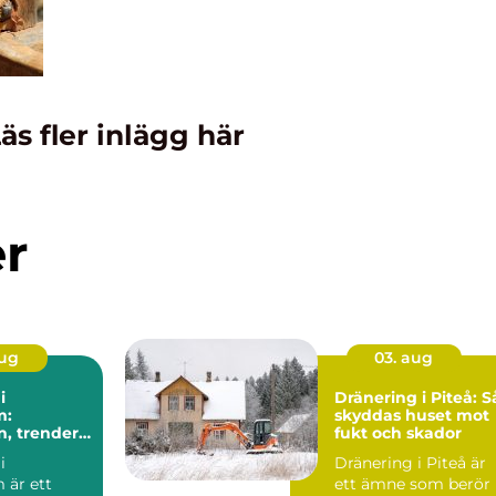
äs fler inlägg här
er
aug
03. aug
i
Dränering i Piteå: S
m:
skyddas huset mot
n, trender
fukt och skador
a val
i
Dränering i Piteå är
 är ett
ett ämne som berör