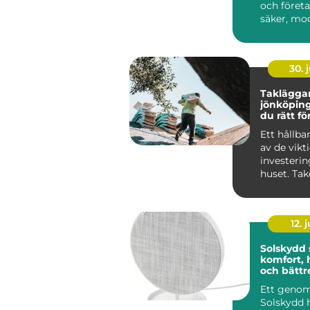
och företa
säker, mo
funktionell 
30. j
Takläggar
jönköping så välj
du rätt fö
takbyte
Ett hållbar
av de vikt
investerin
huset. Tak
mot väder,
12. j
Solskydd
komfort, 
och bättr
inomhusm
Ett geno
Solskydd 