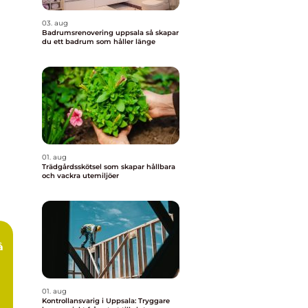
03. aug
Badrumsrenovering uppsala så skapar
du ett badrum som håller länge
01. aug
Trädgårdsskötsel som skapar hållbara
och vackra utemiljöer
å
01. aug
Kontrollansvarig i Uppsala: Tryggare