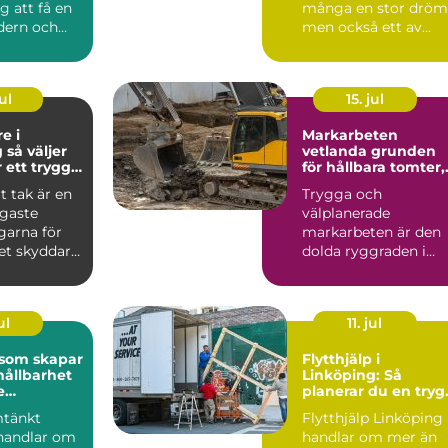
g att få en
många en stor dröm
dern och
men också ett av
el...
livets större beslut.
Mallorca...
ul
15. jul
e i
Markarbeten
er
vetlanda grunden
r ett tryggt
för hållbara tomter,
vägar och
t tak är en
Trygga och
byggprojekt
igaste
välplanerade
garna för
markarbeten är den
et skyddar
dolda ryggraden i
 fukt och...
varje byggprojekt.
När en tomt ska
beby...
ul
11. jul
 som skapar
Flytthjälp i
hållbarhet
Linköping: Så
e
planerar du en tryg
iljö
och smidig flytt
mtänkt
Flytthjälp Linköping
handlar om
handlar om mer än