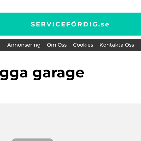
SERVICEFÖRDIG.
se
Annonsering
Om Oss
Cookies
Kontakta Oss
ygga garage