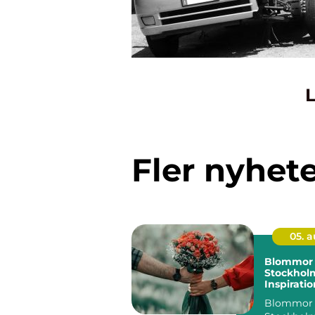
L
Fler nyhet
05. 
Blommor 
Stockhol
Inspiratio
och smart
Blommor 