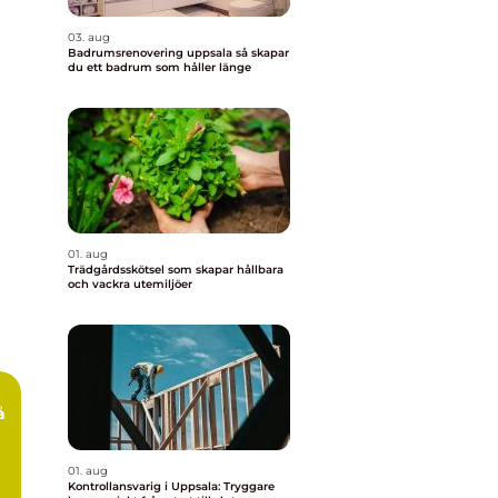
03. aug
Badrumsrenovering uppsala så skapar
du ett badrum som håller länge
01. aug
Trädgårdsskötsel som skapar hållbara
och vackra utemiljöer
å
01. aug
Kontrollansvarig i Uppsala: Tryggare