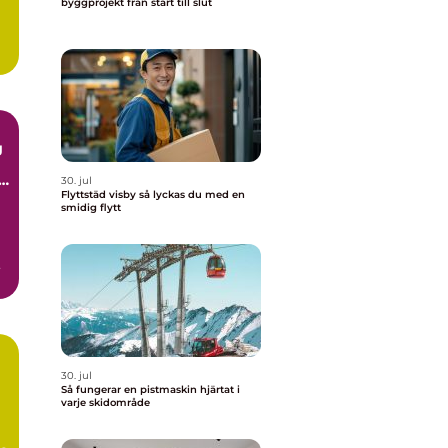
byggprojekt från start till slut
g
30. jul
Flyttstäd visby så lyckas du med en
smidig flytt
30. jul
Så fungerar en pistmaskin hjärtat i
varje skidområde