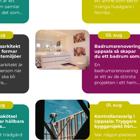
 är ett
ett ämne som berör
m samlar
många husägare i
 det som
Norrbo...
staden
aug
03. aug
sarkitekt
Badrumsrenoverin
 formar
uppsala så skapar
utemiljöer
du ett badrum som
håller länge
arkitekt är
En
person när
badrumsrenovering
 ska bli
är ett av de största
a,
projekten i ett hem.
la och
Kostnaden är ofta
.
hög, arbetet påverk...
aug
01. aug
skötsel
Kontrollansvarig i
r hållbara
Uppsala: Tryggare
a
byggprojekt från
r
start till slut
t trädgård
När någon planerar