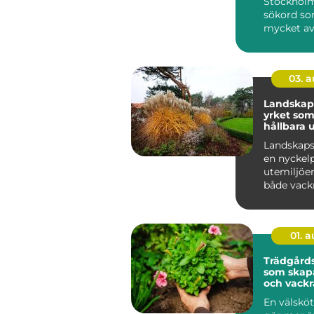
Stockholm
sökord so
mycket av
gör huvud
levand...
03. 
Landskap
yrket som
hållbara 
Landskaps
en nyckel
utemiljöer
både vackr
funktionel
hållbara ö..
01. 
Trädgårds
som skapa
och vackr
utemiljöe
En välsköt