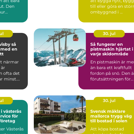
n att bara
att bygga nytt, byg
 ut. Den
till eller göra en stör
hur
ombyggnad i ...
 mår, hur
ul
30. jul
isby så
Så fungerar en
u med en
pistmaskin hjärtat i
tt
varje skidområde
tt närmar
En pistmaskin är me
 är
än bara ett kraftfullt
n ofta det
fordon på snö. Den ä
r minst.
förutsättningen för
 är den
jämna backar, ...
..
ul
30. jul
 i västerås
Svensk mäklare
rvice för
mallorca trygg väg
företag
till bostad i solen
ker Västerås
Att köpa bostad