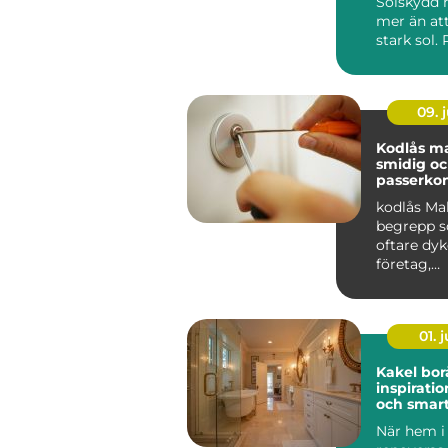
Solskydd 
mer än at
stark sol.
kan sänka
inomhuste
09. j
Kodlås malmö
smidig o
passerkon
kodlås Ma
begrepp s
oftare dyk
företag,
bostadsrä
r och privat
01. j
Kakel bor
inspiratio
och smart
hemmet
När hem i