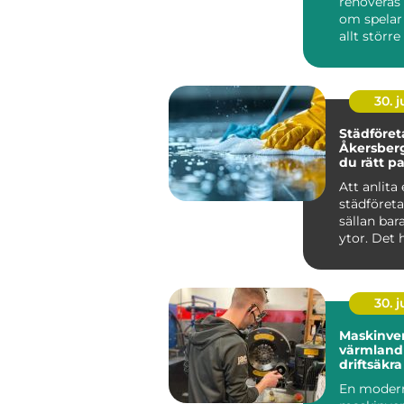
renoveras 
om spelar
allt större
för funktio
30. 
Städföret
Åkersberga så vä
du rätt pa
hem och 
Att anlita 
städföret
sällan ba
ytor. Det 
mycket om
ko...
30. 
Maskinver
värmland så får d
driftsäkr
året runt
En moder