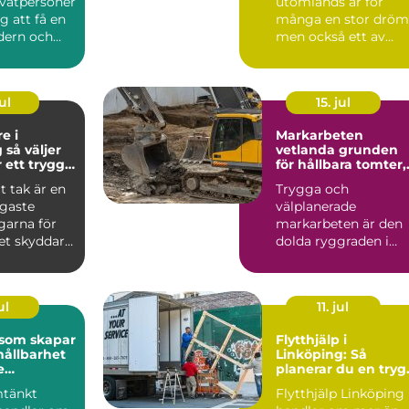
ivatpersoner
utomlands är för
g att få en
många en stor dröm
dern och
men också ett av
el...
livets större beslut.
Mallorca...
ul
15. jul
e i
Markarbeten
er
vetlanda grunden
r ett tryggt
för hållbara tomter,
vägar och
t tak är en
Trygga och
byggprojekt
igaste
välplanerade
garna för
markarbeten är den
et skyddar
dolda ryggraden i
 fukt och...
varje byggprojekt.
När en tomt ska
beby...
ul
11. jul
 som skapar
Flytthjälp i
hållbarhet
Linköping: Så
e
planerar du en tryg
iljö
och smidig flytt
mtänkt
Flytthjälp Linköping