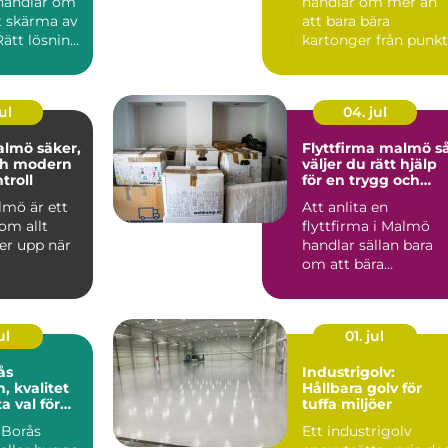
handlar om
handlar om mer än
t skärma av
att bara bära
 Rätt lösning
kartonger från punkt
...
m...
ul
04. jul
 säker,
Flyttfirma malmö så
ch modern
väljer du rätt hjälp
troll
för en trygg och
smidig flytt
lmö är ett
Att anlita en
om allt
flyttfirma i Malmö
er upp när
handlar sällan bara
om att bära
ttsföreninga
kartonger från punkt
...
A till B. För ...
ul
01. jul
ås
Industrigolv:
n, kvalitet
Hållbara golv för
a val för
tuffa miljöer
 Borås
Ett industrigolv