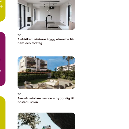
ga
re
30. jul
Elektriker i västerås trygg elservice för
hem och företag
r
r
30. jul
Svensk mäklare mallorca trygg väg till
bostad i solen