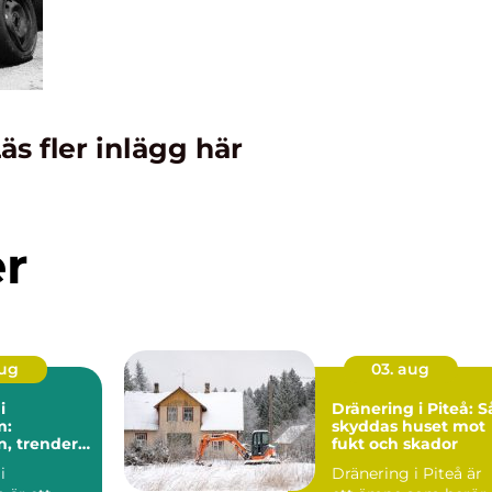
äs fler inlägg här
er
aug
03. aug
i
Dränering i Piteå: S
m:
skyddas huset mot
n, trender
fukt och skador
a val
i
Dränering i Piteå är