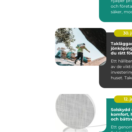
hjälper pr
och företa
säker, mo
funktionell 
30. j
Takläggar
jönköping så välj
du rätt fö
takbyte
Ett hållbar
av de vikt
investerin
huset. Tak
mot väder,
12. j
Solskydd
komfort, 
och bättr
inomhusm
Ett geno