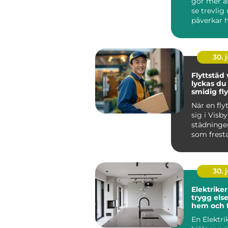
gör mer ä
se trevlig
påverkar 
människor
mycket t...
30. j
Flyttstäd v
lyckas d
smidig fly
När en fly
sig i Visby
städninge
som fresta
Samtidigt
avgörande.
30. j
Elektriker
trygg else
hem och 
En Elektri