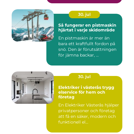
30. jul
Så fungerar en pistmaskin
hjärtat i varje skidområde
En pistmaskin är mer än
bara ett kraftfullt fordon på
snö. Den är förutsättningen
för jämna backar, ...
30. jul
Elektriker i västerås trygg
elservice för hem och
företag
En Elektriker Västerås hjälper
privatpersoner och företag
att få en säker, modern och
funktionell el...