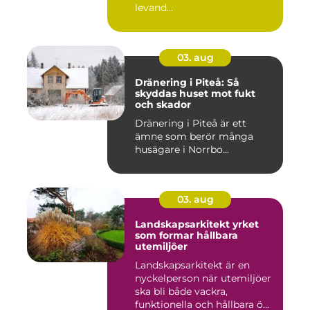
levand...
03. aug
Dränering i Piteå: Så
skyddas huset mot fukt
och skador
Dränering i Piteå är ett
ämne som berör många
husägare i Norrbo...
03. aug
Landskapsarkitekt yrket
som formar hållbara
utemiljöer
Landskapsarkitekt är en
nyckelperson när utemiljöer
ska bli både vackra,
funktionella och hållbara ö...