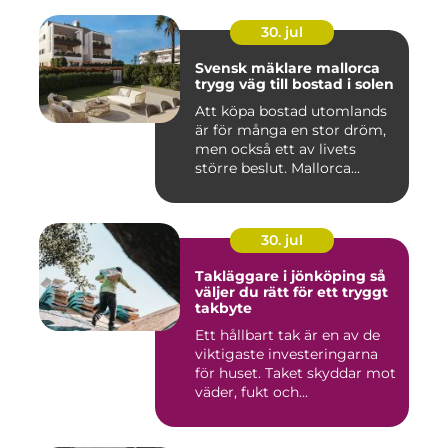
30. jul
Svensk mäklare mallorca
trygg väg till bostad i solen
Att köpa bostad utomlands
är för många en stor dröm,
men också ett av livets
större beslut. Mallorca...
30. jul
Takläggare i jönköping så
väljer du rätt för ett tryggt
takbyte
Ett hållbart tak är en av de
viktigaste investeringarna
för huset. Taket skyddar mot
väder, fukt och...