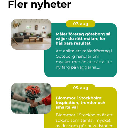
Fler nyheter
07. aug
Måleriföretag göteborg så
väljer du rätt målare för
hållbara resultat
Att anlita ett måleriföretag i
Göteborg handlar om
mycket mer än att sätta lite
ny färg på väggarna....
05. aug
Blommor i Stockholm:
Inspiration, trender och
smarta val
Blommor i Stockholm är ett
sökord som samlar mycket
av det som gör huvudstaden