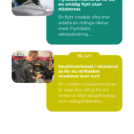
en smidig flytt utan
städstress
En flytt innebär ofta mer
arbete än många räknar
med. Flyttlådor,
adressändring,
nyckelkvittning och...
30. jun
Maskinverkstad i värmland
så får du driftsäkra
maskiner året runt
En modern maskinverkstad
är idag lika viktig för ett
lantbruk eller skogsföretag
som ladugården elle...