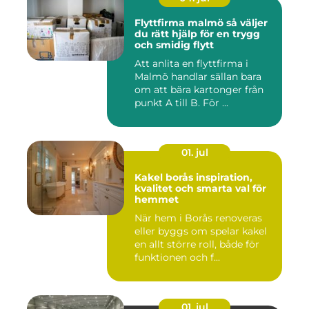
Flyttfirma malmö så väljer
du rätt hjälp för en trygg
och smidig flytt
Att anlita en flyttfirma i
Malmö handlar sällan bara
om att bära kartonger från
punkt A till B. För ...
01. jul
Kakel borås inspiration,
kvalitet och smarta val för
hemmet
När hem i Borås renoveras
eller byggs om spelar kakel
en allt större roll, både för
funktionen och f...
01. jul