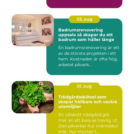
03. aug
Badrumsrenovering
uppsala så skapar du ett
badrum som håller länge
En badrumsrenovering är ett
av de största projekten i ett
hem. Kostnaden är ofta hög,
arbetet påverk...
01. aug
Trädgårdsskötsel som
skapar hållbara och vackra
utemiljöer
En välskött trädgård gör
mer än att bara se trevlig ut.
Den påverkar hur människor
mår, hur mycket t...