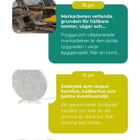
15. jul
Markarbeten vetlanda
grunden för hållbara
tomter, vägar och
byggprojekt
Trygga och välplanerade
markarbeten är den dolda
ryggraden i varje
byggprojekt. När en tomt
ska beby...
12. jul
Solskydd som skapar
komfort, hållbarhet och
bättre inomhusmiljö
Ett genomtänkt Solskydd
handlar om mer än att
skärma av stark sol. Rätt
lösning kan sänka
inomhustem...