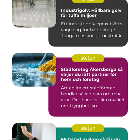
Industrigolv: Hållbara golv
för tuffa miljöer
Ett industrigolv epoxutsätts
varje dag för hårt slitage.
Tunga maskiner, trucktrafik...
30. jun
Städföretag Åkersberga så
väljer du rätt partner för
hem och företag
Att anlita ett städföretag
handlar sällan bara om rena
ytor. Det handlar lika mycket
om trygghet, ko...
30. jun
Flyttstäd malmö så får du