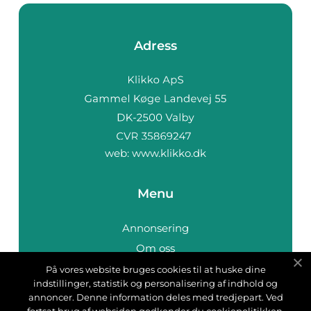
Adress
web:
www.klikko.dk
Menu
Annonsering
Om oss
Cookies
På vores website bruges cookies til at huske dine
indstillinger, statistik og personalisering af indhold og
Kontakta oss
annoncer. Denne information deles med tredjepart. Ved
Sitemap