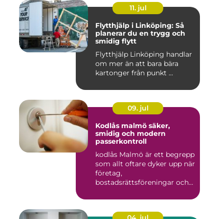
11. jul
Flytthjälp i Linköping: Så
planerar du en trygg och
smidig flytt
Flytthjälp Linköping handlar
om mer än att bara bära
kartonger från punkt ...
09. jul
Kodlås malmö säker,
smidig och modern
passerkontroll
kodlås Malmö är ett begrepp
som allt oftare dyker upp när
företag,
bostadsrättsföreningar och
privat...
04. jul