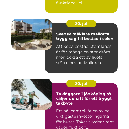
funktionell el...
30. jul
Svensk mäklare mallorca
trygg väg till bostad i solen
Att köpa bostad utomlands
är för många en stor dröm,
men också ett av livets
större beslut. Mallorca...
30. jul
Takläggare i jönköping så
väljer du rätt för ett tryggt
takbyte
Ett hållbart tak är en av de
viktigaste investeringarna
för huset. Taket skyddar mot
väder, fukt och...