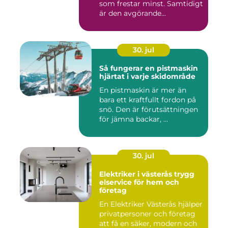
som frestar minst. Samtidigt
är den avgörande...
30. jul
Så fungerar en pistmaskin
hjärtat i varje skidområde
En pistmaskin är mer än
bara ett kraftfullt fordon på
snö. Den är förutsättningen
för jämna backar, ...
30. jul
Elektriker i västerås trygg
elservice för hem och
företag
En Elektriker Västerås hjälper
privatpersoner och företag
att få en säker, modern och