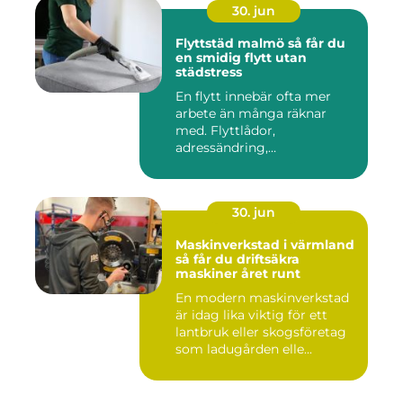
30. jun
Flyttstäd malmö så får du
en smidig flytt utan
städstress
En flytt innebär ofta mer
arbete än många räknar
med. Flyttlådor,
adressändring,
nyckelkvittning och...
30. jun
Maskinverkstad i värmland
så får du driftsäkra
maskiner året runt
En modern maskinverkstad
är idag lika viktig för ett
lantbruk eller skogsföretag
som ladugården elle...