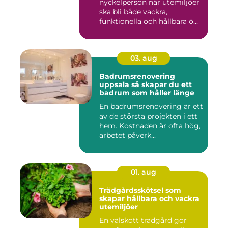
nyckelperson när utemiljöer
ska bli både vackra,
funktionella och hållbara ö...
03. aug
Badrumsrenovering
uppsala så skapar du ett
badrum som håller länge
En badrumsrenovering är ett
av de största projekten i ett
hem. Kostnaden är ofta hög,
arbetet påverk...
01. aug
Trädgårdsskötsel som
skapar hållbara och vackra
utemiljöer
En välskött trädgård gör