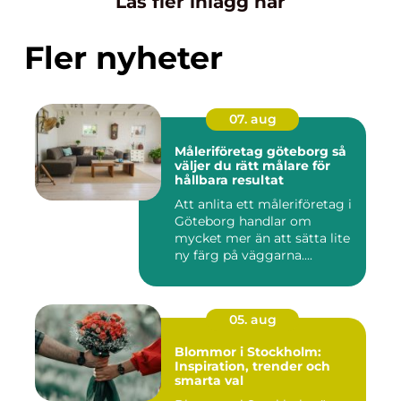
Läs fler inlägg här
Fler nyheter
07. aug
Måleriföretag göteborg så
väljer du rätt målare för
hållbara resultat
Att anlita ett måleriföretag i
Göteborg handlar om
mycket mer än att sätta lite
ny färg på väggarna....
05. aug
Blommor i Stockholm:
Inspiration, trender och
smarta val