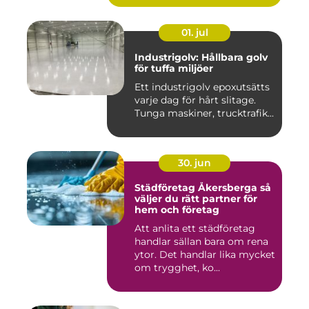
01. jul
Industrigolv: Hållbara golv
för tuffa miljöer
Ett industrigolv epoxutsätts
varje dag för hårt slitage.
Tunga maskiner, trucktrafik...
30. jun
Städföretag Åkersberga så
väljer du rätt partner för
hem och företag
Att anlita ett städföretag
handlar sällan bara om rena
ytor. Det handlar lika mycket
om trygghet, ko...