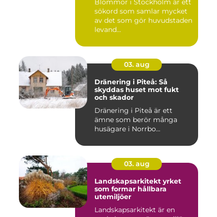
Blommor i Stockholm är ett
sökord som samlar mycket
av det som gör huvudstaden
levand...
03. aug
Dränering i Piteå: Så
skyddas huset mot fukt
och skador
Dränering i Piteå är ett
ämne som berör många
husägare i Norrbo...
03. aug
Landskapsarkitekt yrket
som formar hållbara
utemiljöer
Landskapsarkitekt är en