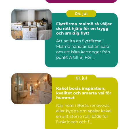
04. jul
Flyttfirma malmö så väljer
du rätt hjälp för en trygg
och smidig flytt
Att anlita en flyttfirma i
Malmö handlar sällan bara
om att bära kartonger från
punkt A till B. För ...
01. jul
Kakel borås inspiration,
kvalitet och smarta val för
hemmet
När hem i Borås renoveras
eller byggs om spelar kakel
en allt större roll, både för
funktionen och f...