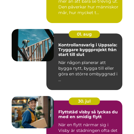
mer än att bara se trevlig ut.
Den påverkar hur människor
mår, hur mycket t...
01. aug
Kontrollansvarig i Uppsala:
Tryggare byggprojekt från
start till slut
När någon planerar att
bygga nytt, bygga till eller
göra en större ombyggnad i
...
30. jul
Flyttstäd visby så lyckas du
med en smidig flytt
När en flytt närmar sig i
Visby är städningen ofta det