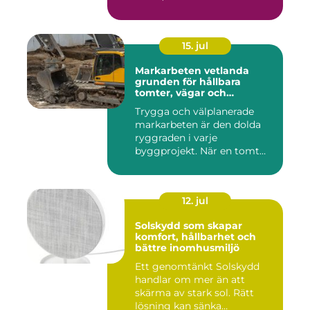
15. jul
Markarbeten vetlanda
grunden för hållbara
tomter, vägar och
byggprojekt
Trygga och välplanerade
markarbeten är den dolda
ryggraden i varje
byggprojekt. När en tomt
ska beby...
12. jul
Solskydd som skapar
komfort, hållbarhet och
bättre inomhusmiljö
Ett genomtänkt Solskydd
handlar om mer än att
skärma av stark sol. Rätt
lösning kan sänka