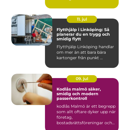
inomhustem...
11. jul
Flytthjälp i Linköping: Så
planerar du en trygg och
smidig flytt
Flytthjälp Linköping handlar
om mer än att bara bära
kartonger från punkt ...
09. jul
Kodlås malmö säker,
smidig och modern
passerkontroll
kodlås Malmö är ett begrepp
som allt oftare dyker upp när
företag,
bostadsrättsföreningar och
privat...