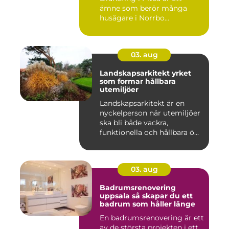
ämne som berör många
husägare i Norrbo...
03. aug
Landskapsarkitekt yrket
som formar hållbara
utemiljöer
Landskapsarkitekt är en
nyckelperson när utemiljöer
ska bli både vackra,
funktionella och hållbara ö...
03. aug
Badrumsrenovering
uppsala så skapar du ett
badrum som håller länge
En badrumsrenovering är ett
av de största projekten i ett