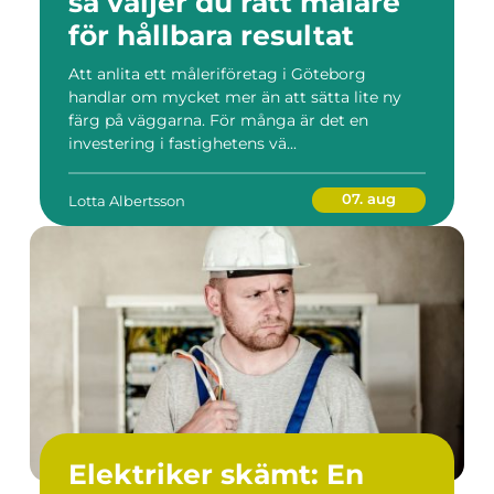
så väljer du rätt målare
för hållbara resultat
Att anlita ett måleriföretag i Göteborg
handlar om mycket mer än att sätta lite ny
färg på väggarna. För många är det en
investering i fastighetens vä...
07. aug
Lotta Albertsson
Elektriker skämt: En