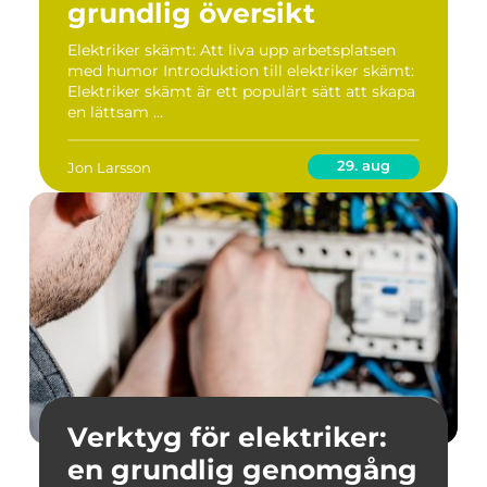
grundlig översikt
Elektriker skämt: Att liva upp arbetsplatsen
med humor Introduktion till elektriker skämt:
Elektriker skämt är ett populärt sätt att skapa
en lättsam ...
29. aug
Jon Larsson
Verktyg för elektriker:
en grundlig genomgång