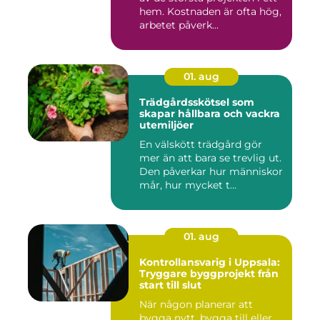
hem. Kostnaden är ofta hög,
arbetet påverk...
01. aug
Trädgårdsskötsel som
skapar hållbara och vackra
utemiljöer
En välskött trädgård gör
mer än att bara se trevlig ut.
Den påverkar hur människor
mår, hur mycket t...
01. aug
Kontrollansvarig i Uppsala:
Tryggare byggprojekt från
start till slut
När någon planerar att
bygga nytt, bygga till eller