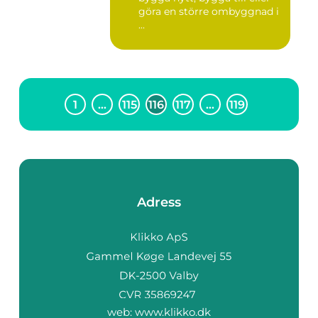
göra en större ombyggnad i
...
1
…
115
116
117
…
119
Adress
web:
www.klikko.dk