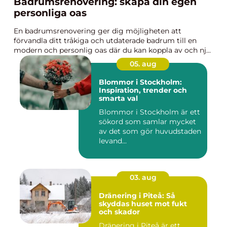
Badrumsrenovering: skapa din egen
personliga oas
En badrumsrenovering ger dig möjligheten att
förvandla ditt tråkiga och utdaterade badrum till en
modern och personlig oas där du kan koppla av och nj...
05. aug
Blommor i Stockholm:
Inspiration, trender och
smarta val
Blommor i Stockholm är ett
sökord som samlar mycket
av det som gör huvudstaden
levand...
03. aug
Dränering i Piteå: Så
skyddas huset mot fukt
och skador
Dränering i Piteå är ett