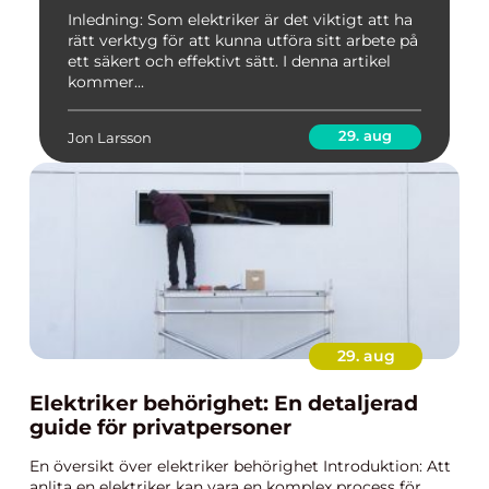
Inledning: Som elektriker är det viktigt att ha
rätt verktyg för att kunna utföra sitt arbete på
ett säkert och effektivt sätt. I denna artikel
kommer...
29. aug
Jon Larsson
29. aug
Elektriker behörighet: En detaljerad
guide för privatpersoner
En översikt över elektriker behörighet Introduktion: Att
anlita en elektriker kan vara en komplex process för