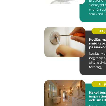
Ett geno
Solskydd 
mer än at
stark sol.
kan sänka
inomhuste
09. j
Kodlås malmö
smidig o
passerkon
kodlås Ma
begrepp s
oftare dyk
företag,
bostadsrä
r och privat
01. j
Kakel bor
inspiratio
och smart
hemmet