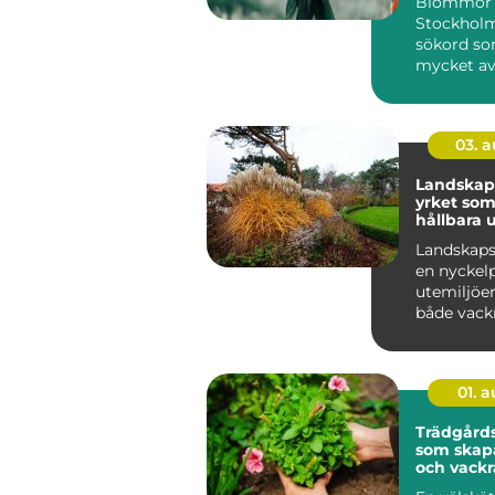
Blommor 
Stockholm
sökord so
mycket av
gör huvud
levand...
03. 
Landskap
yrket som
hållbara 
Landskaps
en nyckel
utemiljöer
både vackr
funktionel
hållbara ö..
01. 
Trädgårds
som skapa
och vackr
utemiljöe