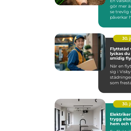
En välsköt
gör mer ä
se trevlig
påverkar 
människor
mycket t...
30. j
Flyttstäd v
lyckas d
smidig fly
När en fly
sig i Visby
städninge
som fresta
Samtidigt
avgörande.
30. j
Elektriker
trygg else
hem och 