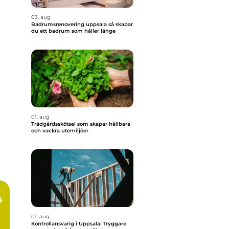
03. aug
Badrumsrenovering uppsala så skapar
du ett badrum som håller länge
01. aug
Trädgårdsskötsel som skapar hållbara
och vackra utemiljöer
å
01. aug
Kontrollansvarig i Uppsala: Tryggare