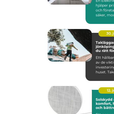
En Elektri
hjälper pr
och företa
säker, mo
funktionell 
30. j
Takläggar
jönköping så välj
du rätt fö
takbyte
Ett hållbar
av de vikt
investerin
huset. Tak
mot väder,
12. j
Solskydd
komfort, 
och bättr
inomhusm