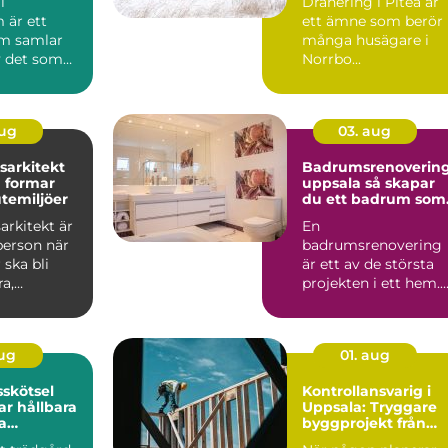
i
Dränering i Piteå är
 är ett
ett ämne som berör
m samlar
många husägare i
 det som
Norrbo...
staden
aug
03. aug
sarkitekt
Badrumsrenoverin
 formar
uppsala så skapar
utemiljöer
du ett badrum som
håller länge
arkitekt är
En
person när
badrumsrenovering
 ska bli
är ett av de största
a,
projekten i ett hem.
la och
Kostnaden är ofta
.
hög, arbetet påverk...
aug
01. aug
skötsel
Kontrollansvarig i
r hållbara
Uppsala: Tryggare
a
byggprojekt från
r
start till slut