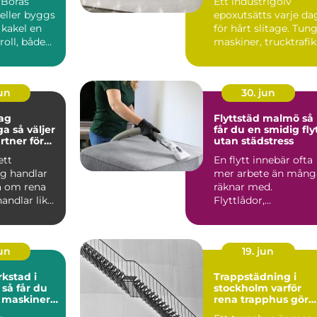
 Borås
Ett industrigolv
eller byggs
epoxutsätts varje da
 kakel en
för hårt slitage. Tun
 roll, både
maskiner, trucktrafik.
nen och f...
jun
30. jun
ag
Flyttstäd malmö så
ljer
får du en smidig fly
rtner för
utan städstress
företag
ett
En flytt innebär ofta
ag handlar
mer arbete än mång
ra om rena
räknar med.
handlar lika
Flyttlådor,
 trygghet,
adressändring,
nyckelkvittning och..
jun
19. jun
kstad i
Trappstädning i
u
stockholm varför
a maskiner
rena trapphus gör
större skillnad än d