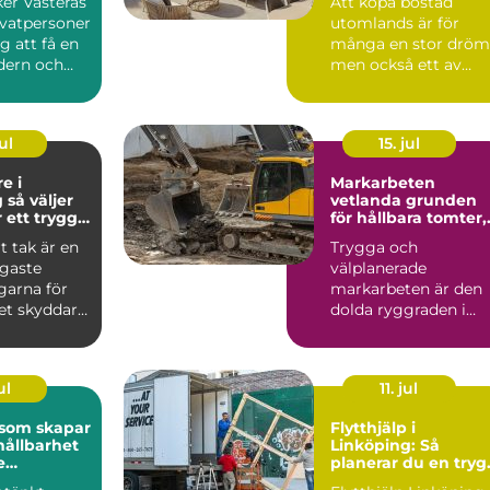
ker Västerås
Att köpa bostad
ivatpersoner
utomlands är för
g att få en
många en stor dröm
dern och
men också ett av
el...
livets större beslut.
Mallorca...
ul
15. jul
e i
Markarbeten
er
vetlanda grunden
r ett tryggt
för hållbara tomter,
vägar och
t tak är en
Trygga och
byggprojekt
igaste
välplanerade
garna för
markarbeten är den
et skyddar
dolda ryggraden i
 fukt och...
varje byggprojekt.
När en tomt ska
beby...
ul
11. jul
 som skapar
Flytthjälp i
hållbarhet
Linköping: Så
e
planerar du en tryg
iljö
och smidig flytt