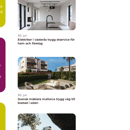
ga
re
30. jul
Elektriker i västerås trygg elservice för
hem och företag
r
r
30. jul
Svensk mäklare mallorca trygg väg till
bostad i solen