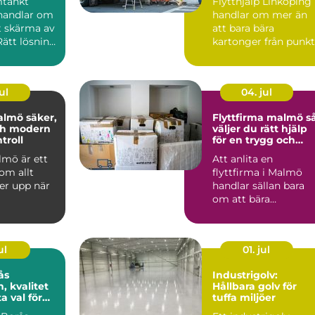
mtänkt
Flytthjälp Linköping
handlar om
handlar om mer än
t skärma av
att bara bära
 Rätt lösning
kartonger från punkt
...
m...
ul
04. jul
 säker,
Flyttfirma malmö så
ch modern
väljer du rätt hjälp
troll
för en trygg och
smidig flytt
lmö är ett
Att anlita en
om allt
flyttfirma i Malmö
er upp när
handlar sällan bara
om att bära
ttsföreninga
kartonger från punkt
...
A till B. För ...
ul
01. jul
ås
Industrigolv:
n, kvalitet
Hållbara golv för
a val för
tuffa miljöer