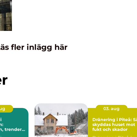
äs fler inlägg här
er
aug
03. aug
i
Dränering i Piteå: S
m:
skyddas huset mot
n, trender
fukt och skador
a val