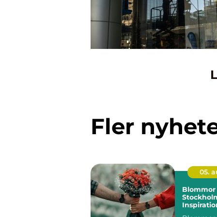
L
Fler nyhet
05. 
Blommor 
Stockhol
Inspiratio
och smart