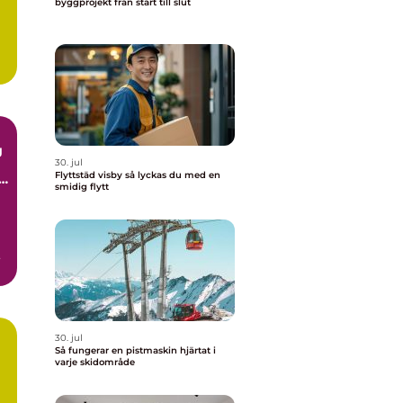
byggprojekt från start till slut
g
30. jul
Flyttstäd visby så lyckas du med en
smidig flytt
30. jul
Så fungerar en pistmaskin hjärtat i
varje skidområde