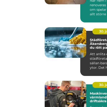
När hem i
renoveras 
om spelar
allt större
för funktio
30. 
Städföret
Åkersberga så vä
du rätt pa
hem och 
Att anlita 
städföret
sällan ba
ytor. Det 
mycket om
ko...
30. 
Maskinver
värmland så får d
driftsäkr
året runt