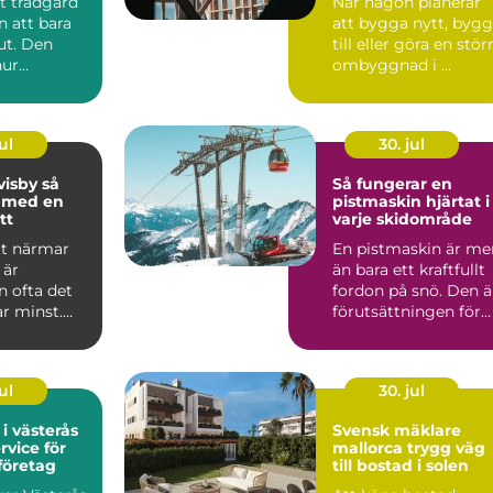
t trädgård
När någon planerar
n att bara
att bygga nytt, byg
 ut. Den
till eller göra en stör
hur
ombyggnad i ...
 mår, hur
ul
30. jul
isby så
Så fungerar en
u med en
pistmaskin hjärtat i
tt
varje skidområde
tt närmar
En pistmaskin är me
 är
än bara ett kraftfullt
n ofta det
fordon på snö. Den ä
r minst.
förutsättningen för
 är den
jämna backar, ...
..
ul
30. jul
 i västerås
Svensk mäklare
rvice för
mallorca trygg väg
företag
till bostad i solen