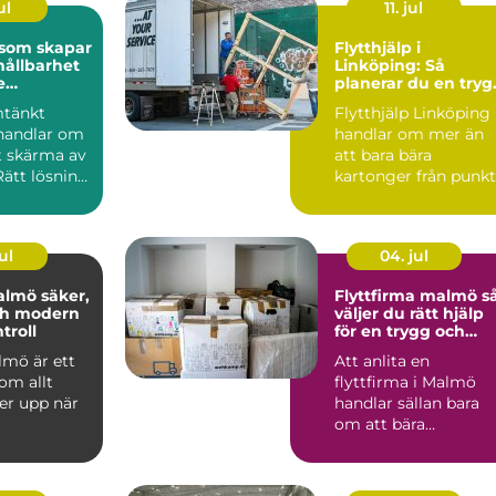
ul
11. jul
 som skapar
Flytthjälp i
hållbarhet
Linköping: Så
e
planerar du en tryg
iljö
och smidig flytt
mtänkt
Flytthjälp Linköping
handlar om
handlar om mer än
t skärma av
att bara bära
 Rätt lösning
kartonger från punkt
...
m...
ul
04. jul
 säker,
Flyttfirma malmö så
ch modern
väljer du rätt hjälp
troll
för en trygg och
smidig flytt
lmö är ett
Att anlita en
om allt
flyttfirma i Malmö
er upp när
handlar sällan bara
om att bära
ttsföreninga
kartonger från punkt
...
A till B. För ...