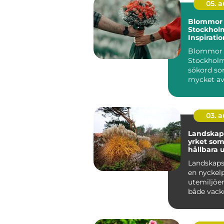
05. 
Blommor 
Stockhol
Inspiratio
och smart
Blommor 
Stockholm
sökord so
mycket av
gör huvud
levand...
03. 
Landskap
yrket som
hållbara 
Landskaps
en nyckel
utemiljöer
både vackr
funktionel
hållbara ö..