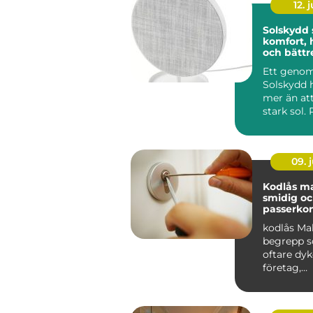
12. j
Solskydd
komfort, 
och bättr
inomhusm
Ett geno
Solskydd 
mer än at
stark sol.
kan sänka
inomhuste
09. j
Kodlås malmö
smidig o
passerkon
kodlås Ma
begrepp s
oftare dyk
företag,
bostadsrä
r och privat