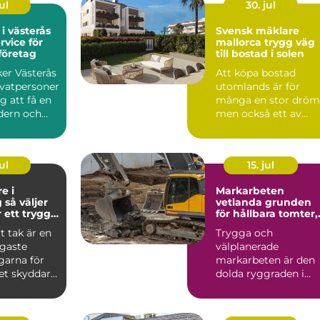
ul
30. jul
 i västerås
Svensk mäklare
rvice för
mallorca trygg väg
företag
till bostad i solen
ker Västerås
Att köpa bostad
ivatpersoner
utomlands är för
g att få en
många en stor dröm
dern och
men också ett av
el...
livets större beslut.
Mallorca...
ul
15. jul
e i
Markarbeten
er
vetlanda grunden
r ett tryggt
för hållbara tomter,
vägar och
t tak är en
Trygga och
byggprojekt
igaste
välplanerade
garna för
markarbeten är den
et skyddar
dolda ryggraden i
 fukt och...
varje byggprojekt.
När en tomt ska
beby...