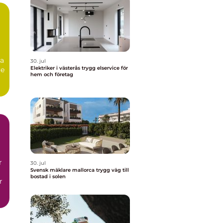
ga
30. jul
Elektriker i västerås trygg elservice för
re
hem och företag
r
30. jul
Svensk mäklare mallorca trygg väg till
bostad i solen
r