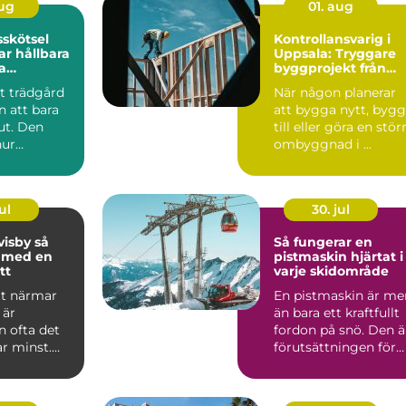
aug
01. aug
skötsel
Kontrollansvarig i
r hållbara
Uppsala: Tryggare
a
byggprojekt från
r
start till slut
t trädgård
När någon planerar
n att bara
att bygga nytt, byg
 ut. Den
till eller göra en stör
hur
ombyggnad i ...
 mår, hur
ul
30. jul
isby så
Så fungerar en
u med en
pistmaskin hjärtat i
tt
varje skidområde
tt närmar
En pistmaskin är me
 är
än bara ett kraftfullt
n ofta det
fordon på snö. Den ä
r minst.
förutsättningen för
 är den
jämna backar, ...
..