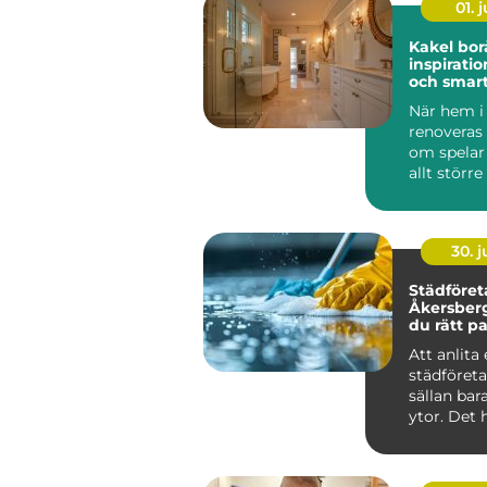
01. j
Kakel bor
inspiratio
och smart
hemmet
När hem i
renoveras 
om spelar
allt större
för funktio
30. 
Städföret
Åkersberga så vä
du rätt pa
hem och 
Att anlita 
städföret
sällan ba
ytor. Det 
mycket om
ko...