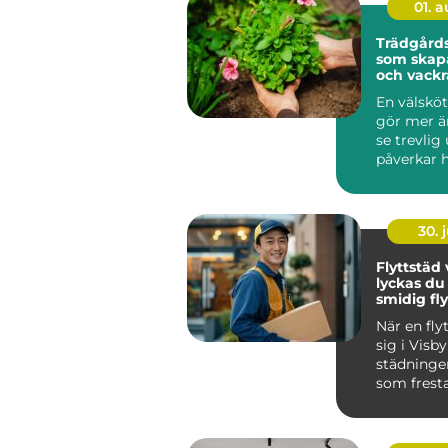
01. 
Trädgårds
som skapa
och vackr
utemiljöe
En välsköt
gör mer ä
se trevlig
påverkar 
människor
mycket t...
30. j
Flyttstäd v
lyckas d
smidig fly
När en fly
sig i Visby
städninge
som fresta
Samtidigt
avgörande.