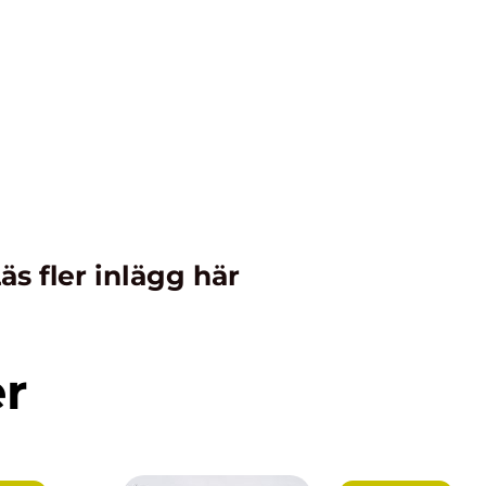
äs fler inlägg här
er