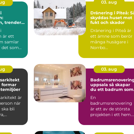
aug
03. aug
i
Dränering i Piteå: S
m:
skyddas huset mot
n, trender
fukt och skador
a val
i
Dränering i Piteå är
 är ett
ett ämne som berör
m samlar
många husägare i
 det som
Norrbo...
staden
aug
03. aug
sarkitekt
Badrumsrenoverin
 formar
uppsala så skapar
utemiljöer
du ett badrum som
håller länge
arkitekt är
En
person när
badrumsrenovering
 ska bli
är ett av de största
a,
projekten i ett hem.
la och
Kostnaden är ofta
.
hög, arbetet påverk...