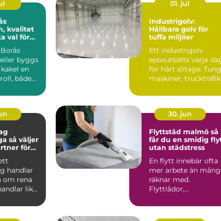
ul
01. jul
ås
Industrigolv:
n, kvalitet
Hållbara golv för
a val för
tuffa miljöer
 Borås
Ett industrigolv
eller byggs
epoxutsätts varje da
 kakel en
för hårt slitage. Tun
 roll, både
maskiner, trucktrafik.
nen och f...
jun
30. jun
ag
Flyttstäd malmö så
ljer
får du en smidig fly
rtner för
utan städstress
företag
ett
En flytt innebär ofta
ag handlar
mer arbete än mång
ra om rena
räknar med.
handlar lika
Flyttlådor,
 trygghet,
adressändring,
nyckelkvittning och..