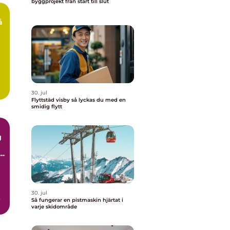
byggprojekt från start till slut
å
30. jul
Flyttstäd visby så lyckas du med en
smidig flytt
g
30. jul
Så fungerar en pistmaskin hjärtat i
varje skidområde