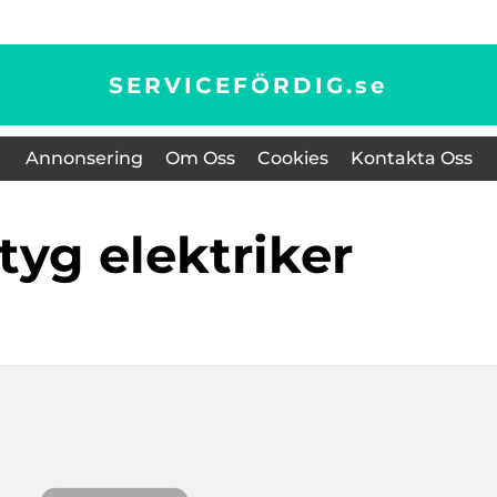
SERVICEFÖRDIG.
se
Annonsering
Om Oss
Cookies
Kontakta Oss
ktyg elektriker