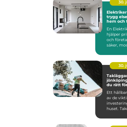
30. j
Elektriker
trygg else
hem och 
En Elektri
hjälper pr
och företa
säker, mo
funktionell 
30. j
Takläggar
jönköping så välj
du rätt fö
takbyte
Ett hållbar
av de vikt
investerin
huset. Tak
mot väder,