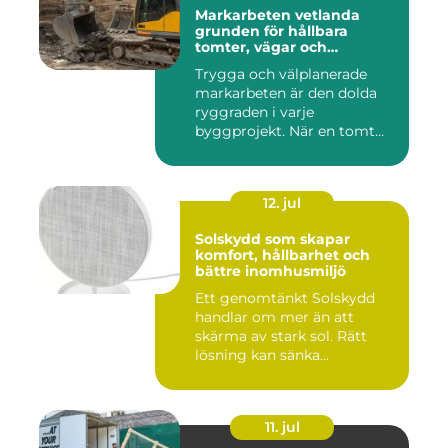
Markarbeten vetlanda
grunden för hållbara
tomter, vägar och
byggprojekt
Trygga och välplanerade
markarbeten är den dolda
ryggraden i varje
byggprojekt. När en tomt
ska beby...
12. jul
Solskydd som skapar
komfort, hållbarhet och
bättre inomhusmiljö
Ett genomtänkt Solskydd
handlar om mer än att
skärma av stark sol. Rätt
lösning kan sänka
inomhustem...
11. jul