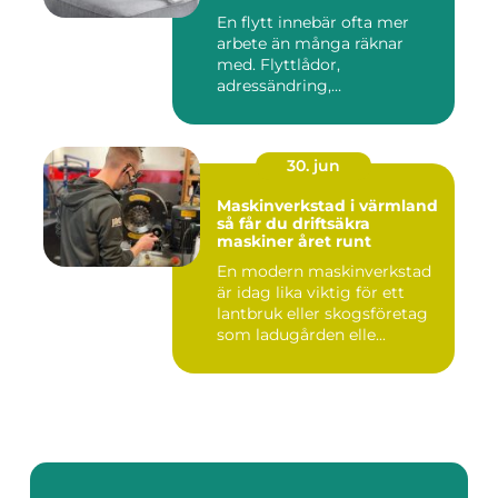
En flytt innebär ofta mer
arbete än många räknar
med. Flyttlådor,
adressändring,
nyckelkvittning och...
30. jun
Maskinverkstad i värmland
så får du driftsäkra
maskiner året runt
En modern maskinverkstad
är idag lika viktig för ett
lantbruk eller skogsföretag
som ladugården elle...