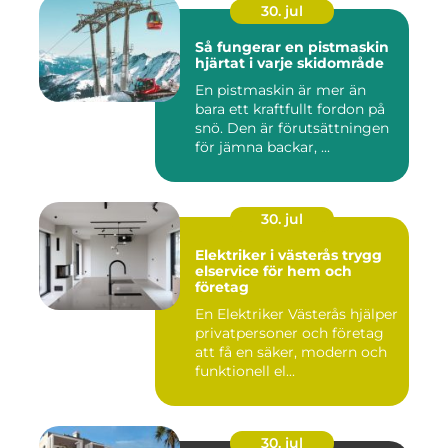
30. jul
Så fungerar en pistmaskin
hjärtat i varje skidområde
En pistmaskin är mer än
bara ett kraftfullt fordon på
snö. Den är förutsättningen
för jämna backar, ...
30. jul
Elektriker i västerås trygg
elservice för hem och
företag
En Elektriker Västerås hjälper
privatpersoner och företag
att få en säker, modern och
funktionell el...
30. jul