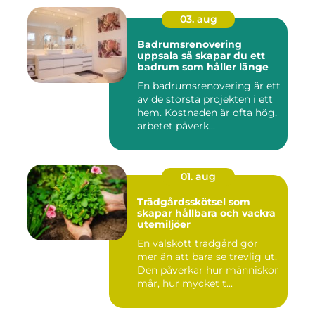
03. aug
Badrumsrenovering
uppsala så skapar du ett
badrum som håller länge
En badrumsrenovering är ett
av de största projekten i ett
hem. Kostnaden är ofta hög,
arbetet påverk...
01. aug
Trädgårdsskötsel som
skapar hållbara och vackra
utemiljöer
En välskött trädgård gör
mer än att bara se trevlig ut.
Den påverkar hur människor
mår, hur mycket t...