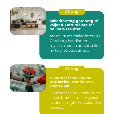
07. aug
Måleriföretag göteborg så
väljer du rätt målare för
hållbara resultat
Att anlita ett måleriföretag i
Göteborg handlar om
mycket mer än att sätta lite
ny färg på väggarna....
05. aug
Blommor i Stockholm:
Inspiration, trender och
smarta val
Blommor i Stockholm är ett
sökord som samlar mycket
av det som gör huvudstaden
levand...