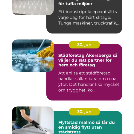
för tuffa miljöer
Ett industrigolv epoxutsätts
varje dag för hårt slitage.
Tunga maskiner, trucktrafik...
30. jun
Städföretag Åkersberga så
väljer du rätt partner för
hem och företag
Att anlita ett städföretag
handlar sällan bara om rena
ytor. Det handlar lika mycket
om trygghet, ko...
30. jun
Flyttstäd malmö så får du
en smidig flytt utan
städstress