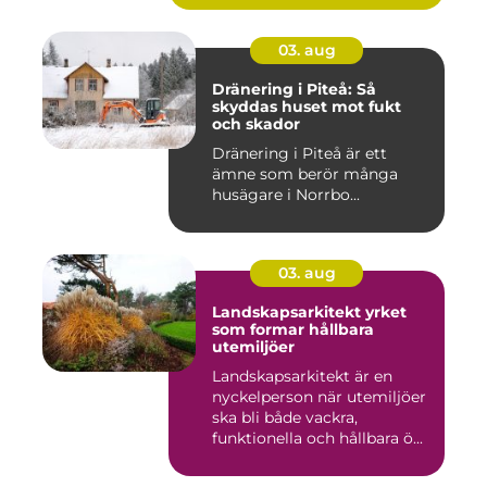
03. aug
Dränering i Piteå: Så
skyddas huset mot fukt
och skador
Dränering i Piteå är ett
ämne som berör många
husägare i Norrbo...
03. aug
Landskapsarkitekt yrket
som formar hållbara
utemiljöer
Landskapsarkitekt är en
nyckelperson när utemiljöer
ska bli både vackra,
funktionella och hållbara ö...