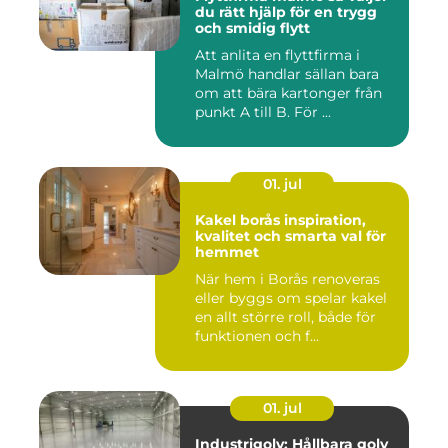
du rätt hjälp för en trygg
och smidig flytt
Att anlita en flyttfirma i
Malmö handlar sällan bara
om att bära kartonger från
punkt A till B. För ...
01. jul
Kakel borås inspiration,
kvalitet och smarta val för
hemmet
När hem i Borås renoveras
eller byggs om spelar kakel
en allt större roll, både för
funktionen och f...
01. jul
Industrigolv: Hållbara golv