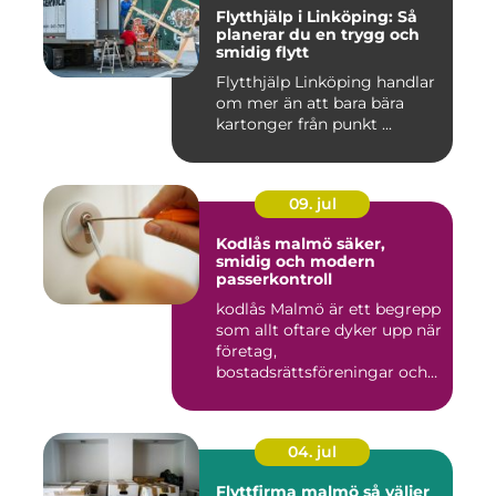
Flytthjälp i Linköping: Så
planerar du en trygg och
smidig flytt
Flytthjälp Linköping handlar
om mer än att bara bära
kartonger från punkt ...
09. jul
Kodlås malmö säker,
smidig och modern
passerkontroll
kodlås Malmö är ett begrepp
som allt oftare dyker upp när
företag,
bostadsrättsföreningar och
privat...
04. jul
Flyttfirma malmö så väljer