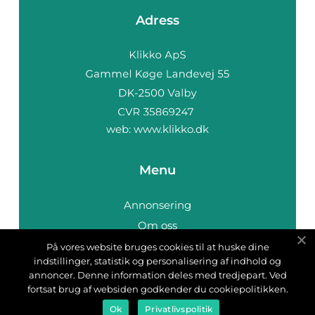
Adress
web:
www.klikko.dk
Menu
Annonsering
Om oss
Cookies
På vores website bruges cookies til at huske dine
indstillinger, statistik og personalisering af indhold og
Kontakta oss
annoncer. Denne information deles med tredjepart. Ved
Sitemap
fortsat brug af websiden godkender du cookiepolitikken.
Ok
Privatlivspolitik