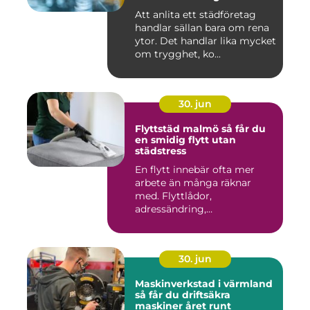
Att anlita ett städföretag
handlar sällan bara om rena
ytor. Det handlar lika mycket
om trygghet, ko...
30. jun
Flyttstäd malmö så får du
en smidig flytt utan
städstress
En flytt innebär ofta mer
arbete än många räknar
med. Flyttlådor,
adressändring,
nyckelkvittning och...
30. jun
Maskinverkstad i värmland
så får du driftsäkra
maskiner året runt