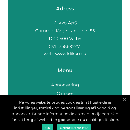
Adress
web:
www.klikko.dk
Menu
Annonsering
Om oss
Cookies
På vores website bruges cookies til at huske dine
indstillinger, statistik og personalisering af indhold og
Kontakta oss
annoncer. Denne information deles med tredjepart. Ved
Sitemap
fortsat brug af websiden godkender du cookiepolitikken.
Ok
Privatlivspolitik