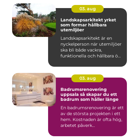
03. aug
Landskapsarkitekt yrket
som formar hållbara
utemiljöer
Landskapsarkitekt är en
nyckelperson när utemiljöer
ska bli både vackra,
funktionella och hållbara ö...
03. aug
Badrumsrenovering
uppsala så skapar du ett
badrum som håller länge
En badrumsrenovering är ett
av de största projekten i ett
hem. Kostnaden är ofta hög,
arbetet påverk...