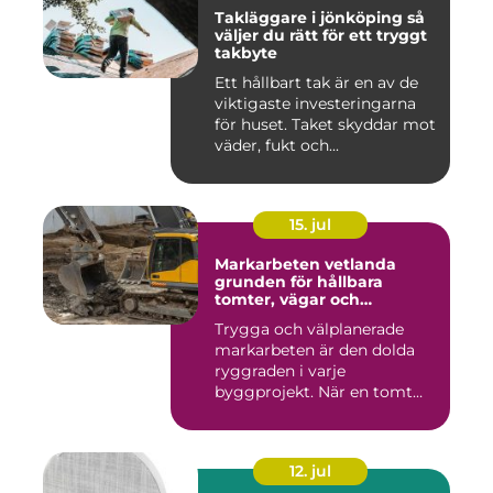
Takläggare i jönköping så
väljer du rätt för ett tryggt
takbyte
Ett hållbart tak är en av de
viktigaste investeringarna
för huset. Taket skyddar mot
väder, fukt och...
15. jul
Markarbeten vetlanda
grunden för hållbara
tomter, vägar och
byggprojekt
Trygga och välplanerade
markarbeten är den dolda
ryggraden i varje
byggprojekt. När en tomt
ska beby...
12. jul