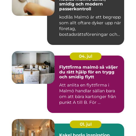
smidig och modern
passerkontroll
kodlås Malmö är ett begrepp
som allt oftare dyker upp när
företag,
bostadsrättsföreningar och
privat...
04. jul
Flyttfirma malmö så väljer
du rätt hjälp för en trygg
och smidig flytt
Att anlita en flyttfirma i
Malmö handlar sällan bara
om att bära kartonger från
punkt A till B. För ...
01. jul
Kakel borås inspiration,