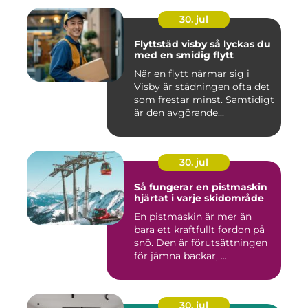
30. jul
Flyttstäd visby så lyckas du
med en smidig flytt
När en flytt närmar sig i
Visby är städningen ofta det
som frestar minst. Samtidigt
är den avgörande...
30. jul
Så fungerar en pistmaskin
hjärtat i varje skidområde
En pistmaskin är mer än
bara ett kraftfullt fordon på
snö. Den är förutsättningen
för jämna backar, ...
30. jul