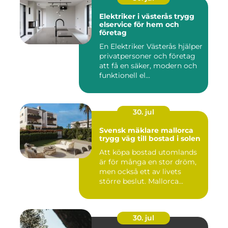
Elektriker i västerås trygg
elservice för hem och
företag
En Elektriker Västerås hjälper
privatpersoner och företag
att få en säker, modern och
funktionell el...
30. jul
Svensk mäklare mallorca
trygg väg till bostad i solen
Att köpa bostad utomlands
är för många en stor dröm,
men också ett av livets
större beslut. Mallorca...
30. jul