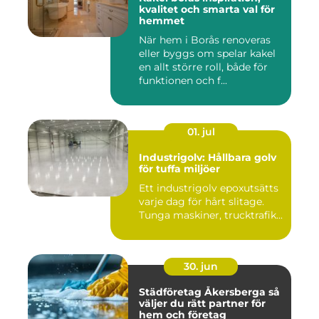
kvalitet och smarta val för
hemmet
När hem i Borås renoveras
eller byggs om spelar kakel
en allt större roll, både för
funktionen och f...
01. jul
Industrigolv: Hållbara golv
för tuffa miljöer
Ett industrigolv epoxutsätts
varje dag för hårt slitage.
Tunga maskiner, trucktrafik...
30. jun
Städföretag Åkersberga så
väljer du rätt partner för
hem och företag