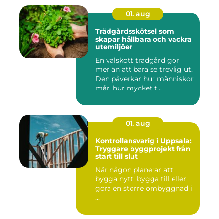
01. aug
Trädgårdsskötsel som
skapar hållbara och vackra
utemiljöer
En välskött trädgård gör
mer än att bara se trevlig ut.
Den påverkar hur människor
mår, hur mycket t...
01. aug
Kontrollansvarig i Uppsala:
Tryggare byggprojekt från
start till slut
När någon planerar att
bygga nytt, bygga till eller
göra en större ombyggnad i
...