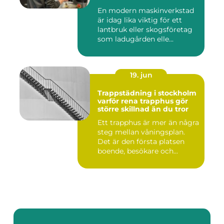
En modern maskinverkstad
är idag lika viktig för ett
lantbruk eller skogsföretag
som ladugården elle...
19. jun
Trappstädning i stockholm
varför rena trapphus gör
större skillnad än du tror
Ett trapphus är mer än några
steg mellan våningsplan.
Det är den första platsen
boende, besökare och...