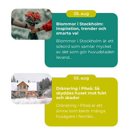
05. aug
Blommor i Stockholm:
Inspiration, trender och
smarta val
Blommor i Stockholm är ett
sökord som samlar mycket
av det som gör huvudstaden
levand...
03. aug
Dränering i Piteå: Så
skyddas huset mot fukt
och skador
Dränering i Piteå är ett
ämne som berör många
husägare i Norrbo...