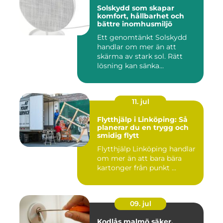
Solskydd som skapar
komfort, hållbarhet och
bättre inomhusmiljö
Ett genomtänkt Solskydd
handlar om mer än att
skärma av stark sol. Rätt
lösning kan sänka
inomhustem...
11. jul
Flytthjälp i Linköping: Så
planerar du en trygg och
smidig flytt
Flytthjälp Linköping handlar
om mer än att bara bära
kartonger från punkt ...
09. jul
Kodlås malmö säker,