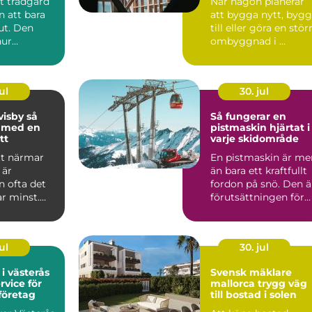
t trädgård
När någon planerar
n att bara
att bygga nytt, byg
 ut. Den
till eller göra en stör
hur
ombyggnad i ...
 mår, hur
ul
30. jul
isby så
Så fungerar en
u med en
pistmaskin hjärtat i
tt
varje skidområde
tt närmar
En pistmaskin är me
 är
än bara ett kraftfullt
n ofta det
fordon på snö. Den ä
r minst.
förutsättningen för
 är den
jämna backar, ...
..
ul
30. jul
 i västerås
Svensk mäklare
rvice för
mallorca trygg väg
företag
till bostad i solen