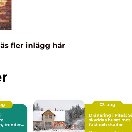
äs fler inlägg här
er
aug
03. aug
i
Dränering i Piteå: S
m:
skyddas huset mot
n, trender
fukt och skador
a val