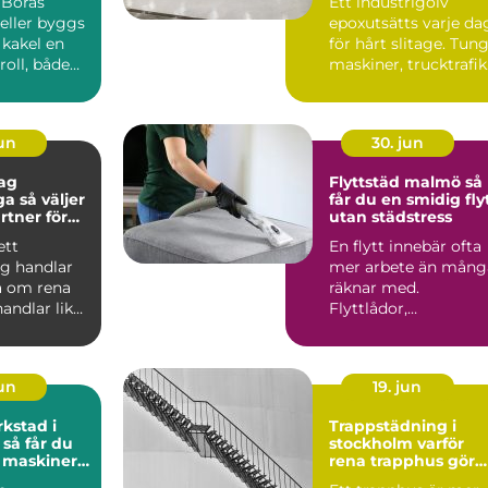
 Borås
Ett industrigolv
eller byggs
epoxutsätts varje da
 kakel en
för hårt slitage. Tun
 roll, både
maskiner, trucktrafik.
nen och f...
jun
30. jun
ag
Flyttstäd malmö så
ljer
får du en smidig fly
rtner för
utan städstress
företag
ett
En flytt innebär ofta
ag handlar
mer arbete än mång
ra om rena
räknar med.
handlar lika
Flyttlådor,
 trygghet,
adressändring,
nyckelkvittning och..
jun
19. jun
kstad i
Trappstädning i
u
stockholm varför
a maskiner
rena trapphus gör
större skillnad än d