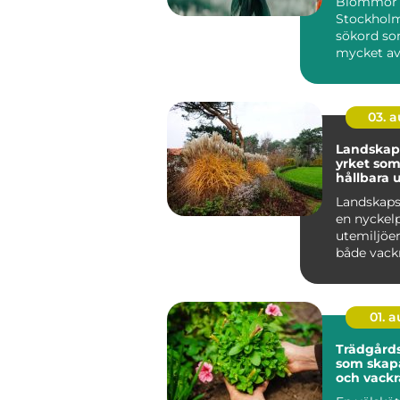
Blommor 
Stockholm
sökord so
mycket av
gör huvud
levand...
03. 
Landskap
yrket som
hållbara 
Landskaps
en nyckel
utemiljöer
både vackr
funktionel
hållbara ö..
01. 
Trädgårds
som skapa
och vackr
utemiljöe