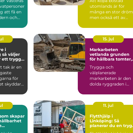
ker Västerås
Att köpa bostad
ivatpersoner
utomlands är för
g att få en
många en stor dröm
dern och
men också ett av
el...
livets större beslut.
Mallorca...
ul
15. jul
e i
Markarbeten
er
vetlanda grunden
r ett tryggt
för hållbara tomter,
vägar och
t tak är en
Trygga och
byggprojekt
igaste
välplanerade
garna för
markarbeten är den
et skyddar
dolda ryggraden i
 fukt och...
varje byggprojekt.
När en tomt ska
beby...
ul
11. jul
 som skapar
Flytthjälp i
hållbarhet
Linköping: Så
e
planerar du en tryg
iljö
och smidig flytt