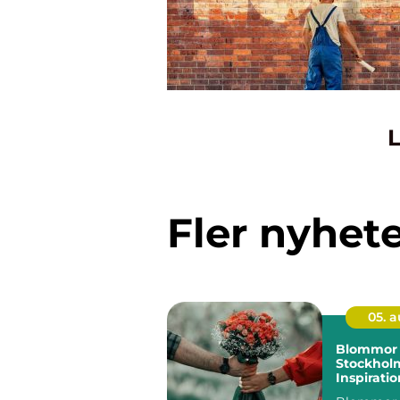
L
Fler nyhet
05. 
Blommor 
Stockhol
Inspiratio
och smart