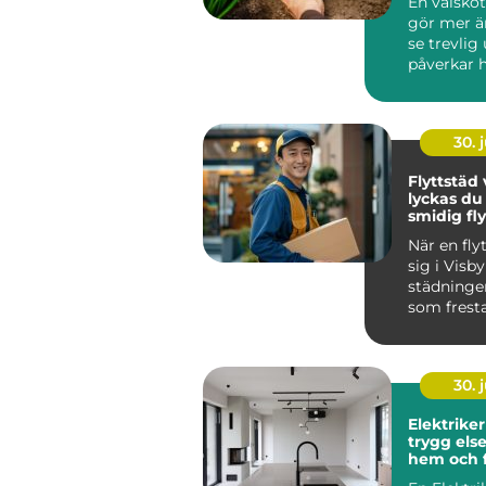
En välsköt
gör mer ä
se trevlig
påverkar 
människor
mycket t...
30. j
Flyttstäd v
lyckas d
smidig fly
När en fly
sig i Visby
städninge
som fresta
Samtidigt
avgörande.
30. j
Elektriker
trygg else
hem och 