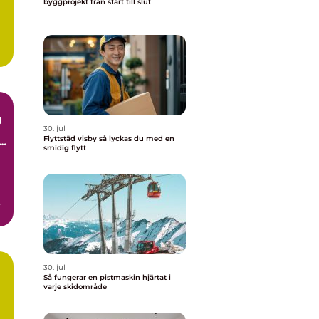
byggprojekt från start till slut
g
30. jul
Flyttstäd visby så lyckas du med en
smidig flytt
30. jul
Så fungerar en pistmaskin hjärtat i
varje skidområde