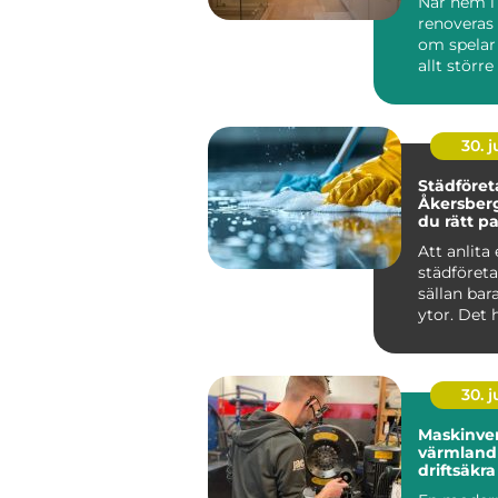
När hem i
renoveras 
om spelar
allt större
för funktio
30. 
Städföret
Åkersberga så vä
du rätt pa
hem och 
Att anlita 
städföret
sällan ba
ytor. Det 
mycket om
ko...
30. 
Maskinver
värmland så får d
driftsäkr
året runt