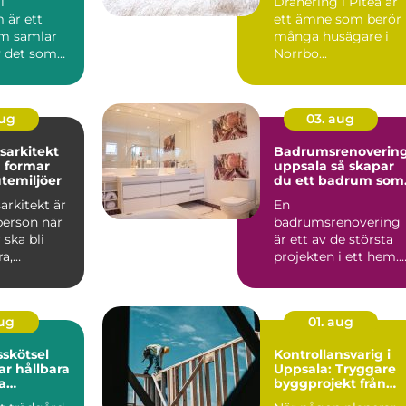
i
Dränering i Piteå är
 är ett
ett ämne som berör
m samlar
många husägare i
 det som
Norrbo...
staden
aug
03. aug
sarkitekt
Badrumsrenoverin
 formar
uppsala så skapar
utemiljöer
du ett badrum som
håller länge
arkitekt är
En
person när
badrumsrenovering
 ska bli
är ett av de största
a,
projekten i ett hem.
la och
Kostnaden är ofta
.
hög, arbetet påverk...
aug
01. aug
skötsel
Kontrollansvarig i
r hållbara
Uppsala: Tryggare
a
byggprojekt från
r
start till slut