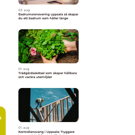
03. aug
Badrumsrenovering uppsala så skapar
du ett badrum som håller länge
01. aug
Trädgårdsskötsel som skapar hållbara
och vackra utemiljöer
å
01. aug
Kontrollansvarig i Uppsala: Tryggare