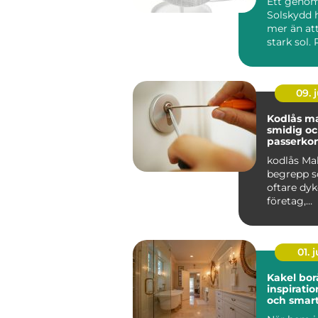
Ett geno
Solskydd 
mer än at
stark sol.
kan sänka
inomhuste
09. j
Kodlås malmö
smidig o
passerkon
kodlås Ma
begrepp s
oftare dyk
företag,
bostadsrä
r och privat
01. j
Kakel bor
inspiratio
och smart
hemmet