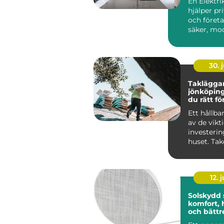
En Elektri
hjälper pr
och företa
säker, mo
funktionell 
30. j
Takläggar
jönköping så välj
du rätt fö
takbyte
Ett hållbar
av de vikt
investerin
huset. Tak
mot väder,
12. j
Solskydd
komfort, 
och bättr
inomhusm