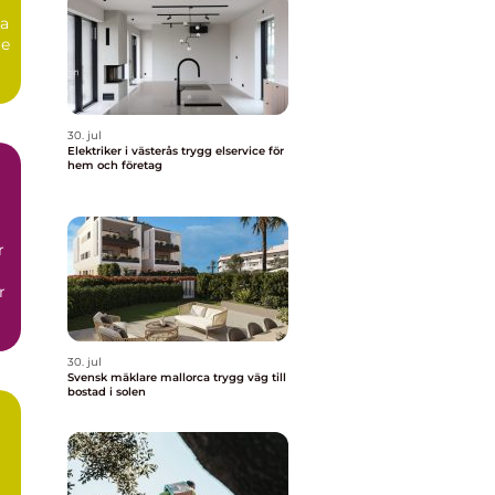
ga
re
30. jul
Elektriker i västerås trygg elservice för
hem och företag
r
r
30. jul
Svensk mäklare mallorca trygg väg till
bostad i solen